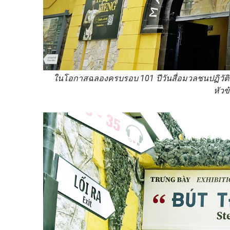
ในโอกาสฉลองครบรอบ 101 ปีวันสื่อมวลชนปฏิวัต
หัวข