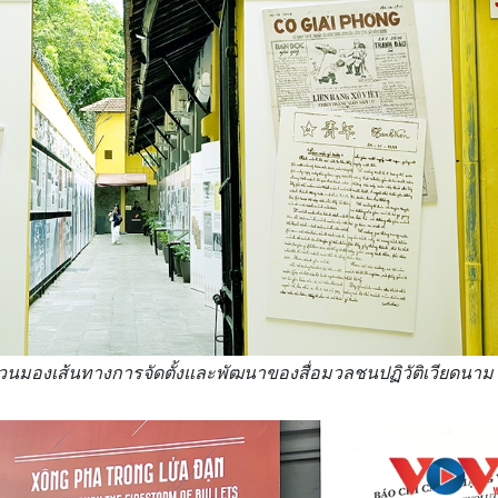
หวนมองเส้นทางการจัดตั้งและพัฒนาของสื่อมวลชนปฏิวัติเวียดนาม