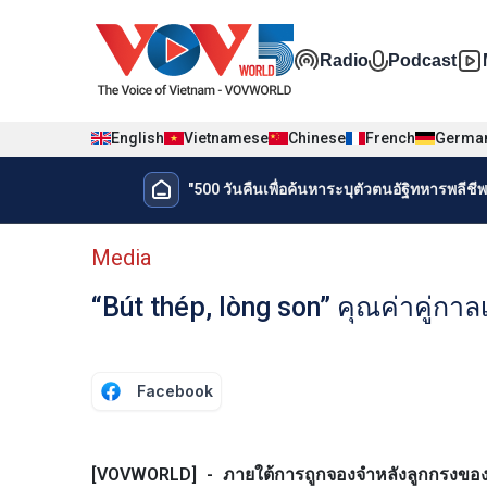
Nhảy đến nội dung
Đa phương t
Radio
Podcast
English
Vietnamese
Chinese
French
Germa
Menu trang chủ tiếng Thái
"500 วันคืนเพื่อค้นหาระบุตัวตนอัฐิทหารพลีชีพเ
Menu phụ tiếng Thái
Media
“Bút thép, lòng son” คุณค่าคู่ก
Facebook
[VOVWORLD] - ภายใต้การถูกจองจำหลังลูกกรงของค