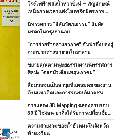
โรงไฟฟ้าพลังน้ำหว่าบิ่งห์ — สัญลักษณ์
เหนือกาลเวลาแห่งไมตรจิตมิตรภาพ
เวียดนาม–รัสเซีย
นิทรรศการ “สีสันวัฒนธรรม” สัมผัส
มรดกในกรุงฮานอย
“การร่ายรำกลางอากาศ” อันน่าทึ่งของฝู
กนกปากห่างหายากในยาลาย
ขยายคุณค่ามนุษยธรรมผ่านนิทรรศการ
ศิลปะ “ดอกบัวเดือนพฤษภาคม”
สื่อมวลชนเป็นอาวุธที่แหลมคมของงาน
ด้านแนวคิดและการรณรงค์มวลชน
การแสดง 3D Mapping ฉลองครบรอบ
50 ปี ไซ่ง่อน-ยาดิ๋งได้รับการเปลี่ยนชื่อ
เป็นโฮจิมินห์
ความสวยงามของถ้ำฮัวหมะในจังหวัด
ท้ายเงวียน