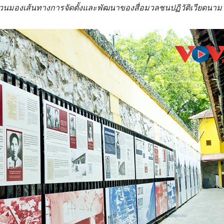
หวนมองเส้นทางการจัดตั้งและพัฒนาของสื่อมวลชนปฏิวัติเวียดนาม