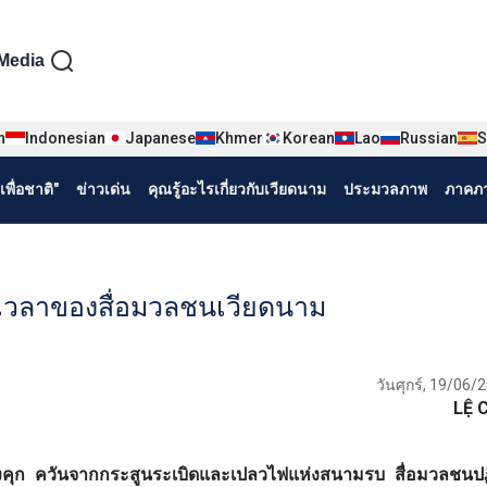
iện tiếng Thái
Media
n
Indonesian
Japanese
Khmer
Korean
Lao
Russian
S
พื่อชาติ"
ข่าวเด่น
คุณรู้อะไรเกี่ยวกับเวียดนาม
ประมวลภาพ
ภาคภา
าลเวลาของสื่อมวลชนเวียดนาม
วันศุกร์, 19/06/
LỆ 
ุก ควันจากกระสูนระเบิดและเปลวไฟแห่งสนามรบ สื่อมวลชนปฏิวั