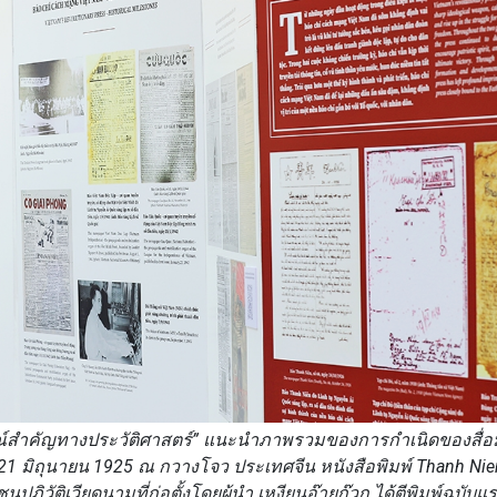
ารณ์สำคัญทางประวัติศาสตร์” แนะนำภาพรวมของการกำเนิดของสื่
ี่ 21 มิถุนายน 1925 ณ กวางโจว ประเทศจีน หนังสือพิมพ์ Thanh Nie
ิวัติเวียดนามที่ก่อตั้งโดยผู้นำ เหงียนอ๊ายก๊วก ได้ตีพิมพ์ฉบับแ