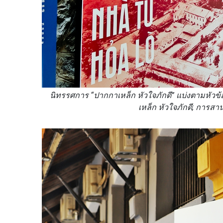
นิทรรศการ “ปากกาเหล็ก หัวใจภักดี” แบ่งตามหัวข้
เหล็ก หัวใจภักดี; การสา