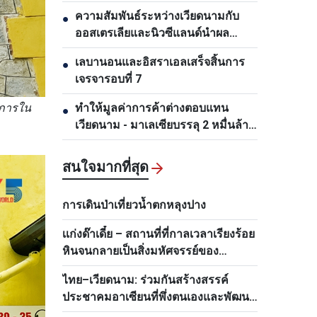
ปีการสถาปนาความสัมพันธ์ทางการ
ความสัมพันธ์ระหว่างเวียดนามกับ
●
ทูต
ออสเตรเลียและนิวซีแลนด์นำผล
ประโยชน์มาสู่ทุกฝ่าย
เลบานอนและอิสราเอลเสร็จสิ้นการ
●
เจรจารอบที่ 7
ศการใน
ทำให้มูลค่าการค้าต่างตอบแทน
●
เวียดนาม - มาเลเซียบรรลุ 2 หมื่นล้าน
ดอลลาร์สหรัฐโดยเร็ว
สนใจมากที่สุด
การเดินป่าเที่ยวน้ำตกหลุงปาง
เเก่งด๊าเดี๋ย – สถานที่ที่กาลเวลาเรียงร้อย
หินจนกลายเป็นสิ่งมหัศจรรย์ของ
เวียดนาม
ไทย–เวียดนาม: ร่วมกันสร้างสรรค์
ประชาคมอาเซียนที่พึ่งตนเองและพัฒนา
แห่งสีเขียว