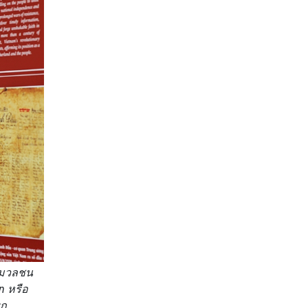
อมวลชน
n หรือ
รก