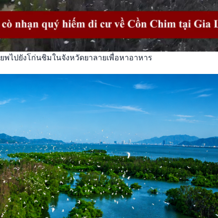
พไปยังโก่นชิมในจังหวัดยาลายเพื่อหาอาหาร