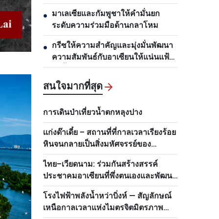
อานุภาพทำลายล้างสูงเน้นการป้องกัน
มาเลเซียและกัมพูชาให้คำมั่นยก
●
เป็นหลัก
ระดับความร่วมมือด้านกลาโหม
กรีซให้ความสำคัญและมุ่งมั่นพัฒนา
●
ความสัมพันธ์กับอาเซียนให้แน่นแฟ้น
ยิ่งขึ้น
สนใจมากที่สุด
การเดินป่าเที่ยวน้ำตกหลุงปาง
เเก่งด๊าเดี๋ย – สถานที่ที่กาลเวลาเรียงร้อย
หินจนกลายเป็นสิ่งมหัศจรรย์ของ
เวียดนาม
ไทย–เวียดนาม: ร่วมกันสร้างสรรค์
ประชาคมอาเซียนที่พึ่งตนเองและพัฒนา
แห่งสีเขียว
โรงไฟฟ้าพลังน้ำหว่าบิ่งห์ — สัญลักษณ์
เหนือกาลเวลาแห่งไมตรจิตมิตรภาพ