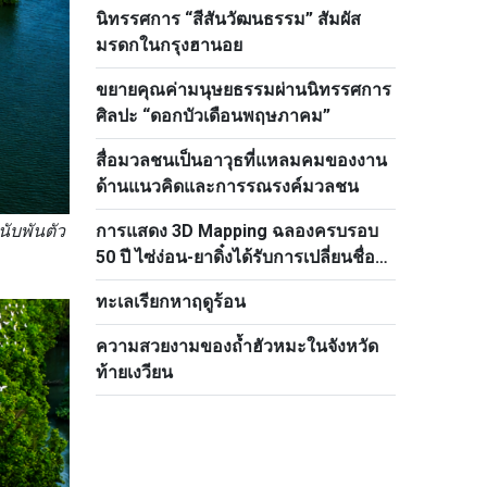
เวียดนาม–รัสเซีย
นิทรรศการ “สีสันวัฒนธรรม” สัมผัส
มรดกในกรุงฮานอย
ขยายคุณค่ามนุษยธรรมผ่านนิทรรศการ
ศิลปะ “ดอกบัวเดือนพฤษภาคม”
สื่อมวลชนเป็นอาวุธที่แหลมคมของงาน
ด้านแนวคิดและการรณรงค์มวลชน
นับพันตัว
การแสดง 3D Mapping ฉลองครบรอบ
50 ปี ไซ่ง่อน-ยาดิ๋งได้รับการเปลี่ยนชื่อ
เป็นโฮจิมินห์
ทะเลเรียกหาฤดูร้อน
ความสวยงามของถ้ำฮัวหมะในจังหวัด
ท้ายเงวียน