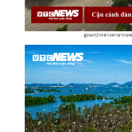
ฝูงนกปากห่างหายากอพย