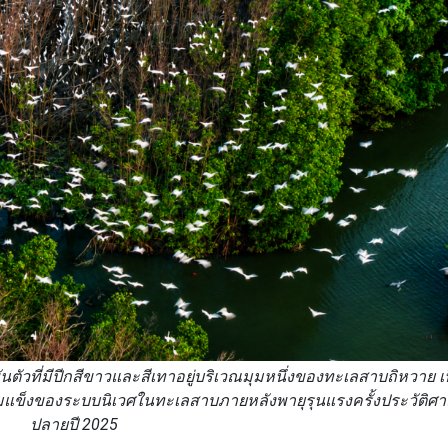
ัวที่มีปีกสีขาวและสีเทาอยู่บริเวณมุมหนึ่งของทะเลสาบถิหวาย เป
้มแข็งของระบบนิเวศในทะเลสาบภายหลังพายุรุนแรงครั้งประวัติศาส
ปลายปี 2025