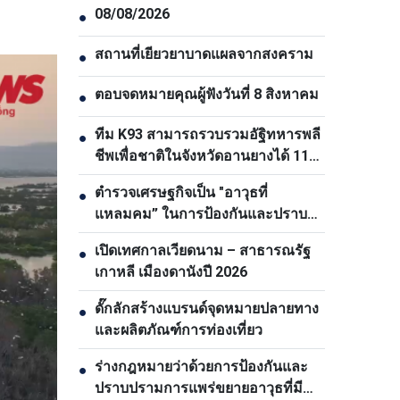
08/08/2026
●
สถานที่เยียวยาบาดแผลจากสงคราม
●
ตอบจดหมายคุณผู้ฟังวันที่ 8 สิงหาคม
●
ทีม K93 สามารถรวบรวมอัฐิทหารพลี
●
ชีพเพื่อชาติในจังหวัดอานยางได้ 11
ชุด
ตำรวจเศรษฐกิจเป็น "อาวุธที่
●
แหลมคม” ในการป้องกันและปราบ
ปรามอาชญากรรม
เปิดเทศกาลเวียดนาม – สาธารณรัฐ
●
เกาหลี เมืองดานังปี 2026
ดั๊กลักสร้างแบรนด์จุดหมายปลายทาง
●
และผลิตภัณฑ์การท่องเที่ยว
ร่างกฎหมายว่าด้วยการป้องกันและ
●
ปราบปรามการแพร่ขยายอาวุธที่มี