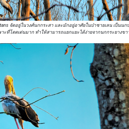
tans จัดอยู่ในวงศ์นกกระสา และมักอยู่อาศัยในป่าชายเลน เป็นนกป
เฉพาะที่โดดเด่นมาก ทำให้สามารถแยกแยะได้ง่ายจากนกกระยางขาว