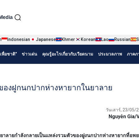
iện tiếng Thái
Media
n
Indonesian
Japanese
Khmer
Korean
Lao
Russian
S
พื่อชาติ"
ข่าวเด่น
คุณรู้อะไรเกี่ยวกับเวียดนาม
ประมวลภาพ
ภาคภา
่งของฝูกนกปากห่างหายากในยาลาย
วันเสาร์, 23/05/
Nguyễn Gia
ยาลายกำลังกลายเป็นแหล่งรวมตัวของฝูงนกปากห่างหายากที่อพยพ