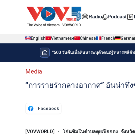
Nhảy đến nội dung
Đa phương t
Radio
Podcast
English
Vietnamese
Chinese
French
Germa
Menu trang chủ tiếng Thái
"500 วันคืนเพื่อค้นหาระบุตัวตนอัฐิทหารพลีชีพเ
Menu phụ tiếng Thái
Media
“การร่ายรำกลางอากาศ” อันน่าทึ
Facebook
[VOVWORLD] - โก่นชิมในตำบลตุยเฟือกดง จังหวัด