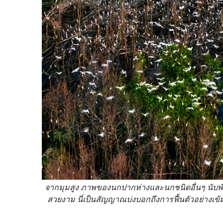
จากมุมสูง ภาพของนกปากห่างและนกชนิดอื่นๆ นับพันต
สวยงาม นี่เป็นสัญญาณบ่งบอกถึงการฟื้นตัวอย่างเข