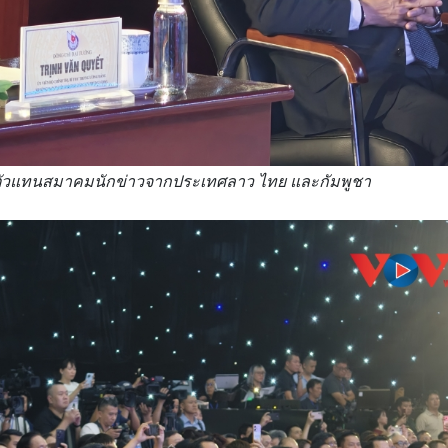
องตัวแทนสมาคมนักข่าวจากประเทศลาว ไทย และกัมพูชา