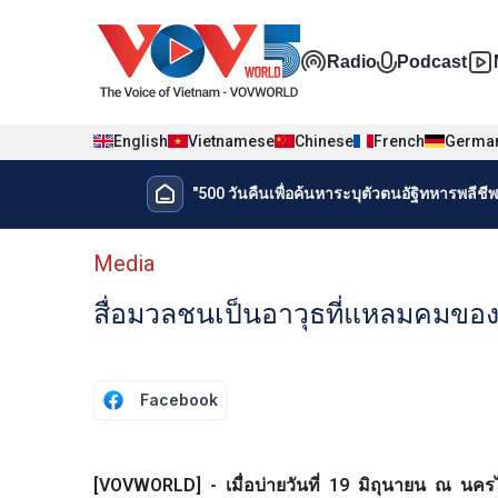
Nhảy đến nội dung
Đa phương t
Radio
Podcast
English
Vietnamese
Chinese
French
Germa
Menu trang chủ tiếng Thái
"500 วันคืนเพื่อค้นหาระบุตัวตนอัฐิทหารพลีชีพเ
Menu phụ tiếng Thái
Media
สื่อมวลชนเป็นอาวุธที่แหลมคมข
Facebook
[VOVWORLD] - เมื่อบ่ายวันที่ 19 มิถุนายน ณ นคร