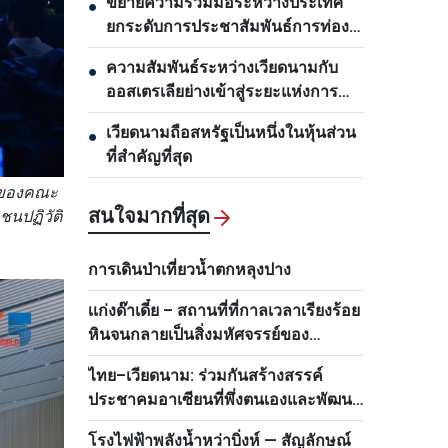
ขยายความร่วมมือระหว่างประเทศ
●
ยกระดับการประชาสัมพันธ์การท่อง
เที่ยวเวียดนาม
ความสัมพันธ์ระหว่างเวียดนามกับ
●
ออสเตรเลียย่างเข้าสู่ระยะแห่งการ
พัฒนาใหม่
เวียดนามถือสหรัฐเป็นหนึ่งในหุ้นส่วน
●
ที่สำคัญที่สุด
นำของคณะ
สนใจมากที่สุด
นปฏิวัติ
การเดินป่าเที่ยวน้ำตกหลุงปาง
เเก่งด๊าเดี๋ย – สถานที่ที่กาลเวลาเรียงร้อย
หินจนกลายเป็นสิ่งมหัศจรรย์ของ
เวียดนาม
ไทย–เวียดนาม: ร่วมกันสร้างสรรค์
ประชาคมอาเซียนที่พึ่งตนเองและพัฒนา
แห่งสีเขียว
โรงไฟฟ้าพลังน้ำหว่าบิ่งห์ — สัญลักษณ์