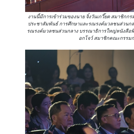
งานนี้มีการเข้าร่วมของนาย จิ๋งวันเกวี๊ยต สมา
ประชาสัมพันธ์ การศึกษาและรณรงค์มวลชนส่วนกลา
รณรงค์มวลชนส่วนกลาง บรรณาธิการใหญ่หนังสือพิ
อกโจว์ สมาชิกคณะกรรม