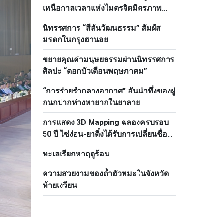
เหนือกาลเวลาแห่งไมตรจิตมิตรภาพ
เวียดนาม–รัสเซีย
นิทรรศการ “สีสันวัฒนธรรม” สัมผัส
มรดกในกรุงฮานอย
ขยายคุณค่ามนุษยธรรมผ่านนิทรรศการ
ศิลปะ “ดอกบัวเดือนพฤษภาคม”
“การร่ายรำกลางอากาศ” อันน่าทึ่งของฝู
กนกปากห่างหายากในยาลาย
การแสดง 3D Mapping ฉลองครบรอบ
50 ปี ไซ่ง่อน-ยาดิ๋งได้รับการเปลี่ยนชื่อ
เป็นโฮจิมินห์
ทะเลเรียกหาฤดูร้อน
ความสวยงามของถ้ำฮัวหมะในจังหวัด
ท้ายเงวียน