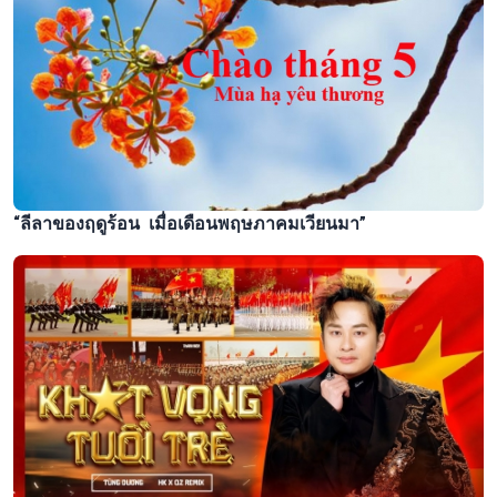
“ลีลาของฤดูร้อน เมื่อเดือนพฤษภาคมเวียนมา”