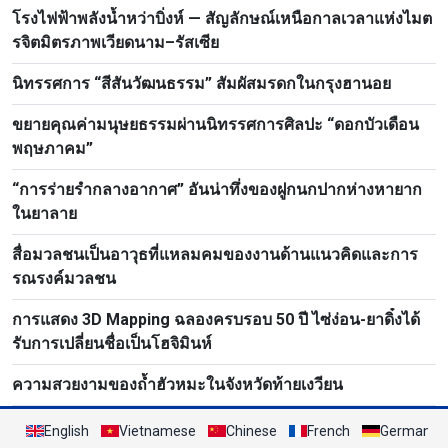
โรงไฟฟ้าพลังน้ำหว่าบิ่งห์ — สัญลักษณ์เหนือกาลเวลาแห่งไมต
รจิตมิตรภาพเวียดนาม–รัสเซีย
นิทรรศการ “สีสันวัฒนธรรม” สัมผัสมรดกในกรุงฮานอย
ขยายคุณค่ามนุษยธรรมผ่านนิทรรศการศิลปะ “ดอกบัวเดือน
พฤษภาคม”
“การร่ายรำกลางอากาศ” อันน่าทึ่งของฝูกนกปากห่างหายาก
ในยาลาย
สื่อมวลชนเป็นอาวุธที่แหลมคมของงานด้านแนวคิดและการ
รณรงค์มวลชน
การแสดง 3D Mapping ฉลองครบรอบ 50 ปี ไซ่ง่อน-ยาดิ๋งได้
รับการเปลี่ยนชื่อเป็นโฮจิมินห์
ความสวยงามของถ้ำฮัวหมะในจังหวัดท้ายเงวียน
English
Vietnamese
Chinese
French
German