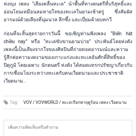
ห่งญุง เพลง “เสียงคลื่นทะเล” นำพื้นที่ทางดนตรีที่บริสุทธิ์และ
อ่อนโยนเหมือนลมหายใจของทะเลในยามเช้าตรู่ ซึ่งสัมผัส
อารมณ์ด้วยเสียงที่นุ่มนวล ลึกซึ้ง และเปี่ยมด้วยบทกวี
ก่อนที่จะสิ้นสุดรายการวันนี้ ขอเชิญท่านฟังเพลง “Biển hát
chiều nay” หรือ “ทะเลขับขานยามบ่าย” ประพันธ์โดยห่งดัง
เพลงนี้เป็นเสียงจากใจของศิลปินที่ถ่ายทอดอารมณ์และความ
รู้สึกต่อความงดงามของเกาะแก่งและทะเลอันศักดิ์สิทธิ์ของ
ปิตุภูมิ โดยเฉพาะ นักดนตรี ห่งดัง ได้สอดแทรกปรัชญาเกี่ยวกับ
การเชื่อมโยงระหว่างทะเลกับคนเวียดนามและประชาชาติ
เวียดนาม...
Tag:
VOV /
VOVWORLD /
ทะเลเรียกหาฤดูร้อน เพลง เวียดนาม