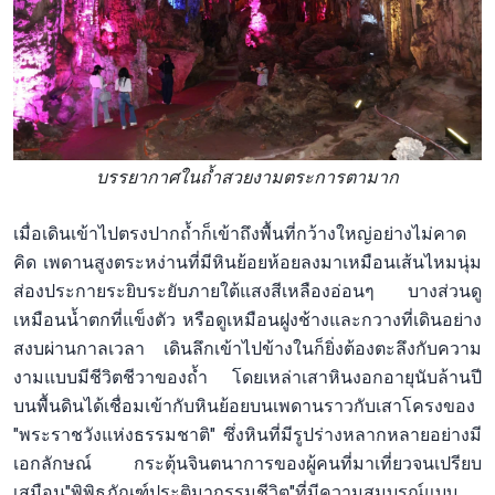
บรรยากาศในถ้ำสวยงามตระการตามาก
เมื่อเดินเข้าไปตรงปากถ้ำก็เข้าถึงพื้นที่กว้างใหญ่อย่างไม่คาด
คิด เพดานสูงตระหง่านที่มีหินย้อยห้อยลงมาเหมือนเส้นไหมนุ่ม
ส่องประกายระยิบระยับภายใต้แสงสีเหลืองอ่อนๆ บางส่วนดู
เหมือนน้ำตกที่แข็งตัว หรือดูเหมือนฝูงช้างและกวางที่เดินอย่าง
สงบผ่านกาลเวลา เดินลึกเข้าไปข้างในก็ยิ่งต้องตะลึงกับความ
งามแบบมีชีวิตชีวาของถ้ำ โดยเหล่าเสาหินงอกอายุนับล้านปี
บนพื้นดินได้เชื่อมเข้ากับหินย้อยบนเพดานราวกับเสาโครงของ
"พระราชวังแห่งธรรมชาติ" ซึ่งหินที่มีรูปร่างหลากหลายอย่างมี
เอกลักษณ์ กระตุ้นจินตนาการของผู้คนที่มาเที่ยวจนเปรียบ
เสมือน"พิพิธภัณฑ์ประติมากรรมชีวิต"ที่มีความสมบูรณ์แบบ