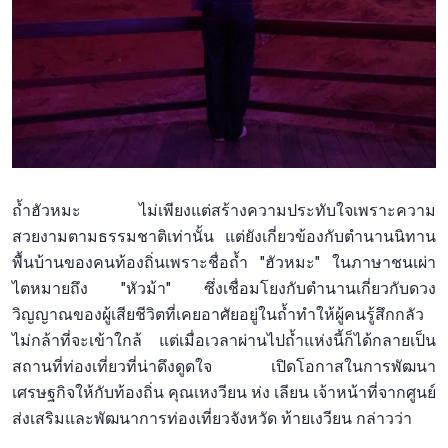
ถ้ำฮัวหมะ ไม่เพียงแต่สร้างความประทับใจเพราะความ
สวยงามตามธรรมชาติเท่านั้น แต่ยังเกี่ยวข้องกับตำนานนิทาน
พื้นบ้านของคนท้องถิ่นเพราะชื่อถ้ำ "ฮัวหมะ" ในภาษาชนเผ่า
ไตหมายถึง "หัวม้า" ซึ่งเชื่อมโยงกับตำนานเกี่ยวกับดวง
วิญญาณของผู้เสียชีวิตที่เคยอาศัยอยู่ในถ้ำทำให้ผู้คนรู้สึกกลัว
ไม่กล้าที่จะเข้าใกล้ แต่เมื่อเวลาผ่านไปถ้ำแห่งนี้ก็ได้กลายเป็น
สถานที่ท่องเที่ยวที่น่าดึงดูดใจ เปิดโอกาสในการพัฒนา
เศรษฐกิจให้กับท้องถิ่น คุณเหงวียน ห่ง เลียน เจ้าหน้าที่จากศูนย์
ส่งเสริมและพัฒนาการท่องเที่ยวจังหวัด ท้ายเงวียน กล่าวว่า