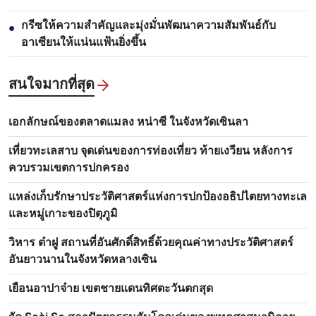
กรีซให้ความสำคัญและมุ่งมั่นพัฒนาความสัมพันธ์กับ
●
อาเซียนให้แน่นแฟ้นยิ่งขึ้น
สนใจมากที่สุด
เอกลักษณ์ของตลาดแมลง หน่าซี ในจังหวัดเซินลา
เที่ยวทะเลสาบ จุดเด่นของการท่องเที่ยว ท้ายเงวียน หลังการ
ควบรวมเขตการปกครอง
แหล่งเก็บรักษาประวัติศาสตร์แห่งการปกป้องอธิปไตยทางทะเล
และหมู่เกาะของปิตุภูมิ
วิหาร ต๋าฝู สถานที่อันศักดิ์สิทธิ์ด้วยคุณค่าทางประวัติศาสตร์
อันยาวนานในจังหวัดหลางเซิน
เยือนอาปาจ๋าย เขตชายแดนทิศตะวันตกสุด