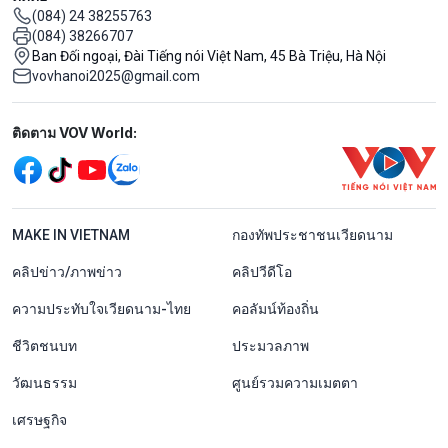
(084) 24 38255763
(084) 38266707
Ban Đối ngoại, Đài Tiếng nói Việt Nam, 45 Bà Triệu, Hà Nội
vovhanoi2025@gmail.com
Mạng xã hội
ติดตาม VOV World:
menu footer tiếng Thái
MAKE IN VIETNAM
กองทัพประชาชนเวียดนาม
คลิปข่าว/ภาพข่าว
คลิปวีดีโอ
ความประทับใจเวียดนาม-ไทย
คอลัมน์ท้องถิ่น
ชีวิตชนบท
ประมวลภาพ
วัฒนธรรม
ศูนย์รวมความเมตตา
เศรษฐกิจ