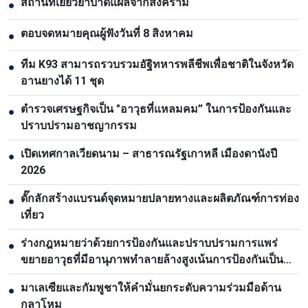
สถานที่เยียวยาบาดแผลจากสงคราม
●
ตอบจดหมายคุณผู้ฟังวันที่ 8 สิงหาคม
●
ทีม K93 สามารถรวบรวมอัฐิทหารพลีชีพเพื่อชาติในจังหวัด
●
อานยางได้ 11 ชุด
ตำรวจเศรษฐกิจเป็น "อาวุธที่แหลมคม” ในการป้องกันและ
●
ปราบปรามอาชญากรรม
เปิดเทศกาลเวียดนาม – สาธารณรัฐเกาหลี เมืองดานังปี
●
2026
ดั๊กลักสร้างแบรนด์จุดหมายปลายทางและผลิตภัณฑ์การท่อง
●
เที่ยว
ร่างกฎหมายว่าด้วยการป้องกันและปราบปรามการแพร่
●
ขยายอาวุธที่มีอานุภาพทำลายล้างสูงเน้นการป้องกันเป็น
หลัก
มาเลเซียและกัมพูชาให้คำมั่นยกระดับความร่วมมือด้าน
●
กลาโหม