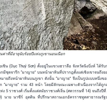
ค่าที่มีอายุนับร้อยปีแห่งภูเขานอนเนือก
ุ้ยเซิน (Dục Thuý Sơn) ตั้งอยู่ในแขวงฮวาลือ จังหวัดนิงบิ่งห์ ได้
จากมีชุดจารึก “มาญาย” บนหน้าผาหินที่ปรากฎตั้งแต่เชิงเขาจนถึง
มายถึงหน้าผาหินบนภูเขา ดังนั้น “มาญาย” จึงเป็นรูปแบบหนึ่งข
ารึก “มาญาย” รวม 43 หน้า โดยมีลักษณะเฉพาะตัวเนื่องจากได้ถู
ราชวงศ์ เริ่มตั้งแต่สมัยราชวงศ์เจิ่น (ศตวรรษที่ 14) จนถึงปีที่ 
 20) นาย นาซีร์ อุดดิน ที่ปรึกษาสถานเอกอัครราชทูตสาธารณร