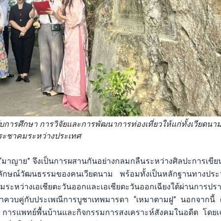
หรับการศึกษา การวิจัยและการพัฒนาการท่องเที่ยวให้แก่ทั้งเวียดน
ระชาคมระหว่างประเทศ
รึก“มาญาย” จึงเป็นการผสานกันอย่างกลมกลืนระหว่างศิลปะการเขีย
กลักษณ์วัฒนธรรมของคนเวียดนาม พร้อมทั้งเป็นหลักฐานทางประว
รมระหว่างเอเชียตะวันออกและเอเชียตะวันออกเฉียงใต้ผ่านการป
าควบคู่กับประเพณีการบูชาเทพมารดา “เหมาตามฝู” นอกจากนี้ ศ
ิน การแพทย์พื้นบ้านและกิจกรรมการสงเคราะห์สังคมในอดีต โดย