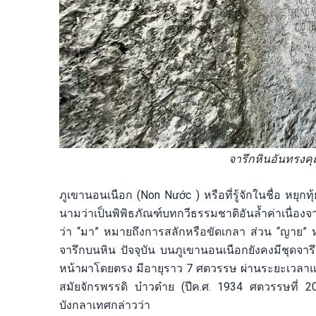
จารึกหินอันทรงคุณ
ภูเขานอนเนือก (Non Nước ) หรือที่รู้จักในชื่อ หยุกท
นามว่าเป็นพิพิธภัณฑ์บทกวีธรรมชาติอันล้ำค่าเนื่อง
ว่า “มา” หมายถึงการสลักหรือขัดเกลา ส่วน “ญาย” ห
จารึกบนหิน ปัจจุบัน บนภูเขานอนเนือกยังคงมีชุดจ
หน้าผาโดยตรง มีอายุราว 7 ศตวรรษ ผ่านระยะเวลาแห่ง 5 
สมัยจักรพรรดิ บ๋าวด๋าย (ปีค.ศ. 1934 ศตวรรษที่
บังกลาเทศกล่าวว่า