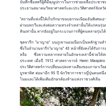
บันทึกชื่อสตรีผู้ที่มีคุณูปการในการช่วยเหลือประชาชน 
ประธานสมาคมวิทยาศาสตร์และประวัติศาสตร์จังหวัดนิ
“สถานที่แห่งนี้ได้เก็บรักษาขนบธรรมเนียมอันพิเศ
ผ่านบทกวีและส่งต่อความทรงจำเหล่านั้นให้แก่คนรุ่นห
หินเท่านั้น หากยังอยู่ในกระบวนการที่ผู้คนหลายรุ่น
ชุดจารึก “มาญาย” บนภูเขานอนเนือกเป็นหลักฐาน
ซึ่งในจำนวนจารึก“มาญาย” 43 หน้าที่ยังคงได้รับการอนุ
หงือ ซึ่งความหลากหลายในอักษรเหล่านี้ช่วยให้สถา
ประเทศ เมื่อปี 1912 ศาสตราจารย์ Henri Maspéro
ประวัติศาสตร์การเปลี่ยนแปลงทางเสียงของภาษาเวี
บูรพาทิศ ต่อมาอีก 95 ปี นักวิชาการชาวญี่ปุ่นคนหนึ
โนมและได้เพิ่มเติมอักษรต้องห้ามแห่งราชวงศ์เจิ่น