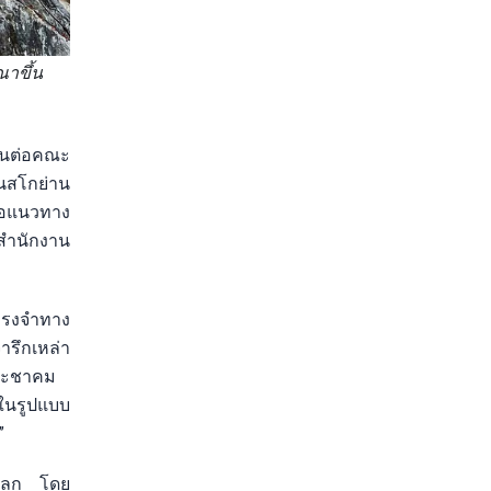
ณาขึ้น
ื่นต่อคณะ
นสโกย่าน
สนอแนวทาง
รสำนักงาน
ทรงจำทาง
รึกเหล่า
ประชาคม
ลในรูปแบบ
”
ดกโลก โดย