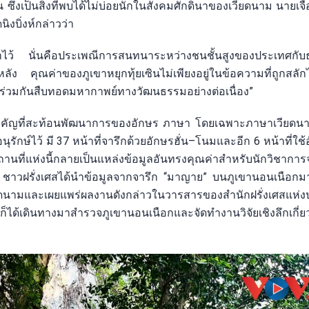
ซึ่งเป็นสิ่งที่พบได้ไม่บ่อยนักในสังคมศักดินาของเวียดนาม นายเจือง
งบิ่งห์กล่าวว่า
ษเอาไว้ นั่นคือประเพณีการสนทนาระหว่างชนชั้นสูงของประเทศกั
ลัง คุณค่าของภูเขาหยุกทุ้ยเซินไม่เพียงอยู่ในข้อความที่ถูกสลัก
ได้ร่วมกันสืบทอดมหากาพย์ทางวัฒนธรรมอย่างต่อเนื่อง”
สำคัญที่สะท้อนพัฒนาการของอักษร ภาษา โดยเฉพาะภาษาเวียด
รักษ์ไว้ มี 37 หน้าที่จารึกด้วยอักษรฮั่น–โนมและอีก 6 หน้าที่ใช้
นที่แห่งนี้กลายเป็นแหล่งข้อมูลอันทรงคุณค่าสำหรับนักวิชาก
 ชาวฝรั่งเศสได้นำข้อมูลจากจารึก “มาญาย” บนภูเขานอนเนือกม
ยดนามและเผยแพร่ผลงานดังกล่าวในวารสารของสำนักฝรั่งเศสแห่
่งก็ได้เดินทางมาสำรวจภูเขานอนเนือกและจัดทำงานวิจัยเชิงลึกเกี่ย