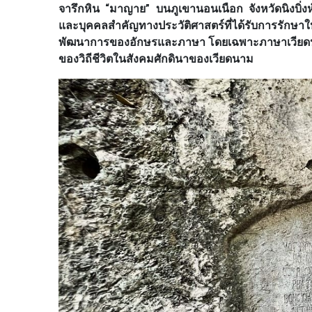
จารึกหิน “มาญาย” บนภูเขานอนเนือก จังหวัดนิงบิ่งห์
และบุคคลสำคัญทางประวัติศาสตร์ที่ได้รับการรักษา
พัฒนาการของอักษรและภาษา โดยเฉพาะภาษาเวียดนามใน
ของวิถีชีวิตในสังคมศักดินาของเวียดนาม