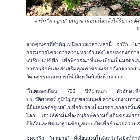
จารึก “มาญาย” บนภูเขานอนเนือกจึงได้รับการจัดทำ
ท
จากคุณค่าที่สำคัญเหนือกาลเวลาเหล่านี้ จารึก “ม
กรรมการโครงการความทรงจำแห่งโลกขององค์การก
เอเชีย–แปซิฟิก เพื่อพิจารณาขึ้นทะเบียนเป็นมรดก
การอนุรักษ์และส่งเสริมคุณค่าของมรดกดังกล่าวอย่าง
วัฒนธรรมและการกีฬาจังหวัดนิงบิ่งห์ กล่าวว่า
“ในตลอดเกือบ 700 ปีที่ผ่านมา ตัวอักษรที่จารึ
ประวัติศาสตร์ ภูมิปัญญาของมนุษย์ ความงดงามทาง
นี้ยื่นเสนอต่อยูเนสโกเพื่อรับรองเป็นมรดกเอกสารน
โลก เราให้คำมั่นที่จะอนุรักษ์ความดั้งเดิมของมรดกแ
ดิจิทัลและพัฒนาฐานข้อมูลแบบเปิดเพื่ออำนวยความ
ชุดจารึก “มาญาย” ที่เงียบสงบในจังหวัดนิงบิ่งห์กำ