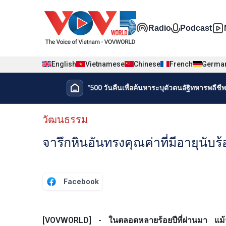
Nhảy đến nội dung
Đa phương t
Radio
Podcast
English
Vietnamese
Chinese
French
Germa
Menu trang chủ tiếng Thái
"500 วันคืนเพื่อค้นหาระบุตัวตนอัฐิทหารพลีชีพเ
Menu phụ tiếng Thái
วัฒนธรรม
จารึกหินอันทรงคุณค่าที่มีอายุนับ
Facebook
[VOVWORLD] - ในตลอดหลายร้อยปีที่ผ่านมา แม้จะผ