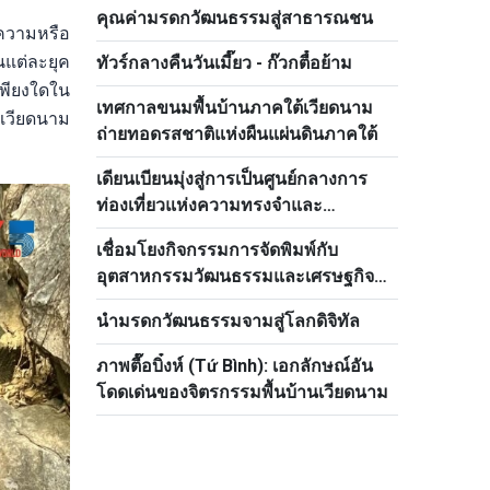
คุณค่ามรดกวัฒนธรรมสู่สาธารณชน
อความหรือ
นแต่ละยุค
ทัวร์กลางคืนวันเมี๊ยว - ก๊วกตื๋อย้าม
เพียงใดใน
เทศกาลขนมพื้นบ้านภาคใต้เวียดนาม
งเวียดนาม
ถ่ายทอดรสชาติแห่งผืนแผ่นดินภาคใต้
เดียนเบียนมุ่งสู่การเป็นศูนย์กลางการ
ท่องเที่ยวแห่งความทรงจำและ
ประสบการณ์ทางวัฒนธรรม
เชื่อมโยงกิจกรรมการจัดพิมพ์กับ
อุตสาหกรรมวัฒนธรรมและเศรษฐกิจ
ดิจิทัล
นำมรดกวัฒนธรรมจามสู่โลกดิจิทัล
ภาพตื๊อบิ๋งห์ (Tứ Bình): เอกลักษณ์อัน
โดดเด่นของจิตรกรรมพื้นบ้านเวียดนาม