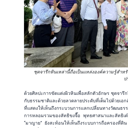
ชุดจารึกหินเหล่านี้ถือเป็นแหล่งองค์ความรู้สำ
ป
ด้วยศิลปะการขัดแต่งผิวหินเพื่อสลักตัวอักษร ชุดจา
กับธรรมชาติและด้วยลวดลายประดับที่เต็มไปด้วยเอ
ที่แสดงให้เห็นถึงกระบวนการแลกเปลี่ยนทางวัฒนธร
การหลอมรวมของลัทธิขงจื๊อ พุทธศาสนาและลัทธิเต๋
“มาญาย” ยังสะท้อนให้เห็นถึงระบบการถือครองที่ด