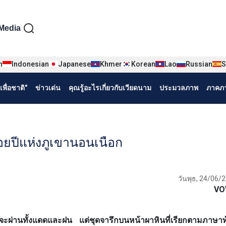
iện tiếng Thái
Media
n
Indonesian
Japanese
Khmer
Korean
Lao
Russian
S
พื่อชาติ"
ข่าวเด่น
คุณรู้อะไรเกี่ยวกับเวียดนาม
ประมวลภาพ
ภาคภา
ร้อยปีแห่งภูเขานอนเนือก
วันพุธ, 24/06/
VO
่านทั้งแดดและฝน แต่ชุดจารึกบนหน้าผาหินที่เรียกตามภาษาท้อ