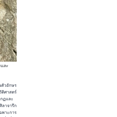
ามและ
นตัวอักษร
ัติศาสตร์
รากฏและ
ิลาจารึก
เฉพาะการ