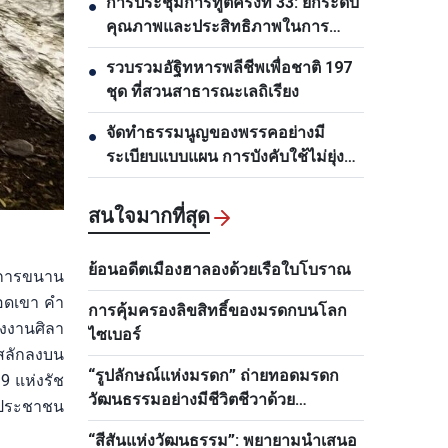
การประชุมการทูตครั้งที่ 33: ยกระดับ
●
คุณภาพและประสิทธิภาพในการ
ดำเนินงานของสำนักงานตัวแทน
รวบรวมอัฐิทหารพลีชีพเพื่อชาติ 197
●
เวียดนามในต่างประเทศ
ชุด ที่สวนสาธารณะเลถิเรียง
จัดทำธรรมนูญของพรรคอย่างมี
●
ระเบียบแบบแผน การบังคับใช้ไม่ยุ่ง
ยากและคงอยู่ยืนยาว
สนใจมากที่สุด
ย้อนอดีตเมืองฮาลองด้วยเรือใบโบราณ
รับการขนาน
ยอดเขา คำ
การคุ้มครองลิขสิทธิ์ของมรดกบนโลก
องงานศิลา
ไซเบอร์
กสลักลงบน
“รูปลักษณ์แห่งมรดก” ถ่ายทอดมรดก
9 แห่งรัช
วัฒนธรรมอย่างมีชีวิตชีวาด้วย
ัฐประชาชน
เทคโนโลยี
“สีสันแห่งวัฒนธรรม”: พยายามนำเสนอ