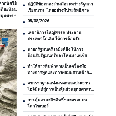
ากษัตริย์
ปฏิบัติข้อตกลงร่วมมือระหว่างรัฐสภา
●
ที่สะท้อน
เวียดนาม–ไทยอย่างมีประสิทธิภาพ
มุมต่าง ๆ
05/08/2026
●
เลขาธิการใหญ่พรรค ประธาน
●
ประเทศ โตเลิม ให้การต้อนรับ
เอกอัครราชทูตมาเลเซีย
นายกรัฐมนตรี เลมิงห์ฮึง ให้การ
●
ต้อนรับรัฐมนตรีกลาโหมมาเลเซีย
ทำให้การพิมพ์กลายเป็นเครื่องมือ
●
ทางการทูตและการผสมผสานเข้ากับ
กระแสโลก
จากรากฐานแห่งมรดกของประธาน
●
โฮจิมินห์สู่การเป็นหุ้นส่วนยุทธศาสตร์
รอบด้าน
การคุ้มครองลิขสิทธิ์ของมรดกบน
●
โลกไซเบอร์