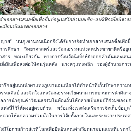
เอกสารเสนอชื่อเพื่อยื่นต่อยูเนสโกย่านเอเชีย–แปซิฟิกเพื่อพิจาร
ะเบียนเป็นมรดกเอกสาร
าญาย” บนภูเขานอนเนือกจึงได้รับการจัดทำเอกสารเสนอชื่อเพื่อย
ารศึกษา วิทยาศาสตร์และวัฒนธรรมแห่งสหประชาชาติหรือยูเ
เอกสาร ขณะเดียวกัน ทางการจังหวัดนิงบิ่งห์ยังออกคำมั่นและเ
ยั่งยืนเพื่อส่งต่อให้คนรุ่นหลัง นางหวูแทงหลิก รองผู้อำนวยกา
กอยู่บนหน้าผาแห่งภูเขานอนเนือกได้ทำหน้าที่เก็บรักษาความ
วรรณศิลป์ และจิตใจแห่งวัฒนธรรมเวียดนาม กระบวนการนำศิลาจา
ั้นคือการนำคุณค่าวัฒนธรรมในท้องถิ่นให้กลายเป็นสมบัติร่วมของ
ห่งนี้ไว้ให้คงอยู่ครบถ้วน พร้อมทั้งเร่งส่งเสริมการจัดเก็บข้อมู
สะดวกให้แก่ความร่วมมือในการวิจัยทั้งภายในและระหว่างประเทศ
ลังมีโอกาสก้าวสู่เวทีโลกเพื่อยืนยันคุณค่าเวียดนามบนแผนที่มร