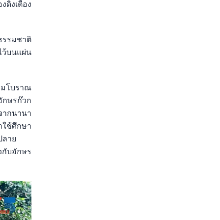
ดิ่งเตื่อง
บธรรมชาติ
ไว้บนแผ่น
นามโบราณ
อักษรก๊วก
ารจากนานา
าใช้ศึกษา
งปลาย
วกับอักษร