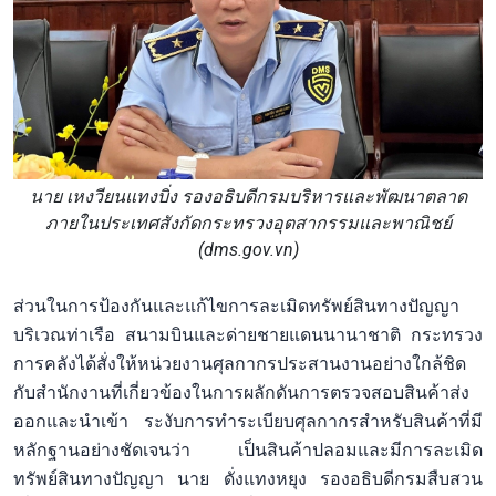
นาย เหงวียนแทงบิ่ง รองอธิบดีกรมบริหารและพัฒนาตลาด
ภายในประเทศสังกัดกระทรวงอุตสากรรมและพาณิชย์
(dms.gov.vn)
ส่วนในการป้องกันและแก้ไขการละเมิดทรัพย์สินทางปัญญา
บริเวณท่าเรือ สนามบินและด่ายชายแดนนานาชาติ กระทรวง
การคลังได้สั่งให้หน่วยงานศุลกากรประสานงานอย่างใกล้ชิด
กับสำนักงานที่เกี่ยวข้องในการผลักดันการตรวจสอบสินค้าส่ง
ออกและนำเข้า ระงับการทำระเบียบศุลกากรสำหรับสินค้าที่มี
หลักฐานอย่างชัดเจนว่า เป็นสินค้าปลอมและมีการละเมิด
ทรัพย์สินทางปัญญา นาย ดั่งแทงหยุง รองอธิบดีกรมสืบสวน