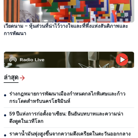
เวียดนาม – หุ้นส่วนที่น่าไว้วางใจและที่พึ่งแห่งสันติภาพและ
การพัฒนา
ล่าสุด
ร่างกฎหมายการพัฒนาเมืองกำหนดกลไกพิเศษและก้าว
●
กระโดดสำหรับนครโฮจิมินห์
59 ปีแห่งการก่อตั้งอาเซียน: ยืนยันบทบาทและความน่า
●
ดึงดูดในเวทีโลก
ราคาน้ำมันพุ่งสูงขึ้นจากความตึงเครียดในตะวันออกกลาง
●