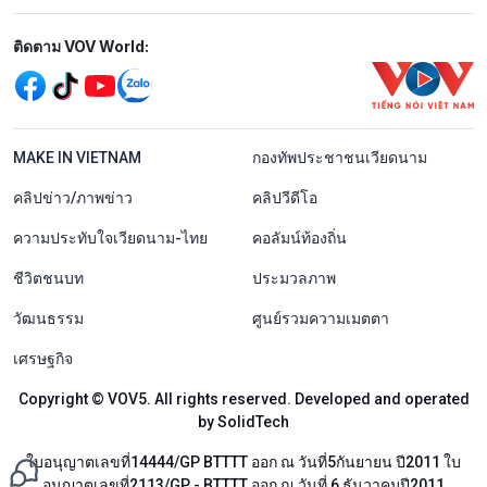
Mạng xã hội
ติดตาม VOV World:
menu footer tiếng Thái
MAKE IN VIETNAM
กองทัพประชาชนเวียดนาม
คลิปข่าว/ภาพข่าว
คลิปวีดีโอ
ความประทับใจเวียดนาม-ไทย
คอลัมน์ท้องถิ่น
ชีวิตชนบท
ประมวลภาพ
วัฒนธรรม
ศูนย์รวมความเมตตา
เศรษฐกิจ
Copyright © VOV5. All rights reserved. Developed and operated
by SolidTech
ใบอนุญาตเลขที่14444/GP BTTTT ออก ณ วันที่5กันยายน ปี2011 ใบ
อนุญาตเลขที่2113/GP - BTTTT ออก ณ วันที่ 6 ธันวาคมปี2011