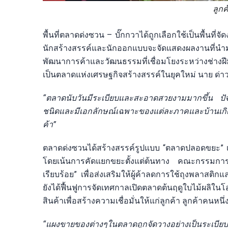
ลูกค
พื้นที่ตลาดด่งซวน – บั๊กกวาได้ถูกเลือกใช้เป็นพื้
นักสร้างสรรค์และนักออกแบบจะจัดแสดงผลงานที่น
พัฒนาการค้าและวัฒนธรรมที่เชื่อมโยงระหว่างช่างฝีม
เป็นตลาดแห่งเศรษฐกิจสร้างสรรค์ในยุคใหม่ นาย ด่าวด
“ตลาดนับวันมีระเบียบและสะอาดสวยงามมากขึ้น ปัจจ
ชนิดและมีเอกลักษณ์เฉพาะของแต่ละภาคและบ้านเก
ค้า”
ตลาดด่งซวนได้สร้างสรรค์รูปแบบ “ตลาดปลอดขยะ” เพ
โดยเน้นการคัดแยกขยะตั้งแต่ต้นทาง คณะกรรมการบ
เรียบร้อย” เพื่อส่งเสริมให้ผู้ค้าลดการใช้ถุงพลา
ยังได้ฟื้นฟูการจัดเทศกาลเปิดตลาดต้นฤดูใบไม้ผลิ
สินค้าเพื่อสร้างความเชื่อมั่นให้แก่ลูกค้า ลูกค้าคนหนึ
“แผงขายของต่างๆในตลาดถูกจัดวางอย่างเป็นระเบียบ