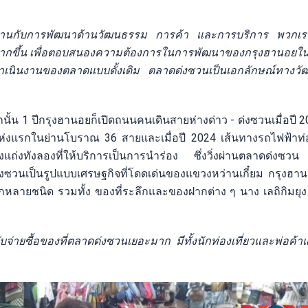
สานกับการพัฒนาด้านวัฒนธรรม การค้า และการบริการ พวกเรา
มากขึ้น เพื่อตอบสนองความต้องการในการพัฒนาของกรุงฮานอยในเ
การดำเนินงานของตลาดแบบดั้งเดิม ตลาดด่งซวนเป็นเอกลักษณ์ทางวั
นั้น 1 ปีกรุงฮานอยก็เปิดถนนคนเดินสายห่างด่าว - ด่งซวนเมื่อปี 2
นแห่งแรกในย่านโบราณ 36 สายและเมื่อปี 2024 เส้นทางรถไฟฟ้าท่อ
งแถ่งทังลองที่ให้บริการเป็นการนำร่อง ซึ่งวิ่งผ่านตลาดด่งซวน
ด่งซวนเป็นรูปแบบเศรษฐกิจที่โดดเด่นของแขวงหว่านเกี๋ยม กรุงฮา
หลากหลายชนิด รวมทั้ง ของที่ระลึกและของฝากต่าง ๆ นาง เลถิกิมยุง
จ่ายซื้อของที่ตลาดด่งซวนเยอะมาก มีทั้งนักท่องเที่ยวและพ่อค้าแม