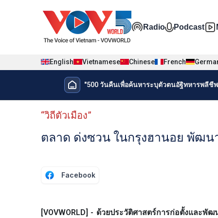
Nhảy đến nội dung
Đa phương t
Radio
Podcast
English
Vietnamese
Chinese
French
Germa
Menu trang chủ tiếng Thái
"500 วันคืนเพื่อค้นหาระบุตัวตนอัฐิทหารพลีชีพเ
Menu phụ tiếng Thái
“วิถีตัวเมือง”
ตลาด ด่งซวน ในกรุงฮานอย พัฒนาแ
Facebook
[VOVWORLD] - ด้วยประวัติศาสตร์การก่อตั้งและพัฒ