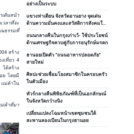
อย่างเป็นระบบ
เดินหน้า
แขวงห่าเตียน จังหวัดอานยาง จุดเด่น
วลาที่จะ
ด้านความมั่นคงและสวัสดิการสังคมใน
เขตชายแดนทิศตะวันตกเฉียงใต้ของ
ฒนธรรมที่
ถนนกลางคืนในกรุงเก่าเว้- ใช้ประโยชน์
ประเทศ
ด้านเศรษฐกิจควบคู่กับการอนุรักษ์มรดก
004 สร้าง
ฮานอยเปิดตัว "ถนนอาหารปลอดภัย"
งเที่ยว 4
สายใหม่
 ได้สร้าง
ศิลปะช่วยเชื่อมโยงสมาชิกในครอบครัว
นอย โดยมี
ในตัวเมือง
 แม่ค้าใน
ทัวร์กลางคืนพิพิธภัณฑ์ที่เป็นเอกลักษณ์
ในจังหวัดกว๋างนิง
่ค้าที่มา
เปลี่ยนแปลงโฉมหน้าเขตชุมชนใต้
สะพานลองเบียนในกรุงฮานอย