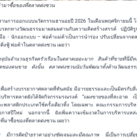
้ามาซื้อของที่ตลาดด่งซวน
นที่จัดงานการออกแบบนวัตกรรมฮานอยปี 2026 ในเดือนพฤศจิกายนนี้
ำมรดกทางวัฒนธรรมมาผสมผสานกับความคิดสร้างสรรค์ ปฏิบัติร
ือ - นักออกแบบ – พ่อค้าแม่ค้าเป็นการนำร่อง ปรับเปลี่ยนจากตลา
ิ่งฟู้ พ่อค้าในตลาดด่งซวน เผยว่า
ุบันจำนวนธุรกิจครัวเรือนในตลาดเยอะมาก สินค้าที่ขายที่นี่ม
ิดของคนขาย ดังนั้น ตลาดด่งซวนนับวันพัฒนาทั้งด้านวัฒนธร
ื่อสร้างบรรยากาศตลาดที่ทันสมัย มีอารยธรรมและเป็นมิตรกับสิ
ริหารตลาดยังได้จัดกิจกรรมรณรงค์ “แผงขายของที่สะอาด เป็
สติกและพลาสติกประเภทใช้ครั้งเดียวทิ้ง โดยเฉพาะ คณะกรรมการบร
ในโอกาสปีใหม่ นอกจากนี้ ยังเพิ่มความเข้มงวดในการบริหารแหล่
่งที่มาซื้อของที่ตลาดด่งซวน เผยว่า
 มีการติดป้ายราคาอย่างชัดเจนและมีคุณภาพ นี่เป็นการเปลี่ยน