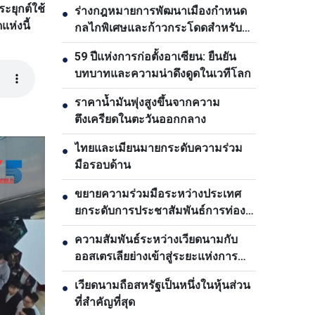
ยุกต์ใช้
ร่างกฎหมายการพัฒนาเมืองกำหนด
●
ห่งนี้
กลไกพิเศษและก้าวกระโดดสำหรับ
นครโฮจิมินห์
59 ปีแห่งการก่อตั้งอาเซียน: ยืนยัน
●
บทบาทและความน่าดึงดูดในเวทีโลก
ราคาน้ำมันพุ่งสูงขึ้นจากความ
●
ตึงเครียดในตะวันออกกลาง
ไทยและเมียนมายกระดับความร่วม
●
มือรอบด้าน
ขยายความร่วมมือระหว่างประเทศ
●
ยกระดับการประชาสัมพันธ์การท่อง
เที่ยวเวียดนาม
ความสัมพันธ์ระหว่างเวียดนามกับ
●
ออสเตรเลียย่างเข้าสู่ระยะแห่งการ
พัฒนาใหม่
เวียดนามถือสหรัฐเป็นหนึ่งในหุ้นส่วน
●
ที่สำคัญที่สุด