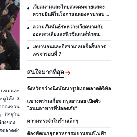
เวียดนามและไทยส่งจดหมายแสดง
●
ความยินดีในโอกาสฉลองครบรอบ 50
ปีการสถาปนาความสัมพันธ์ทางการ
ความสัมพันธ์ระหว่างเวียดนามกับ
●
ทูต
ออสเตรเลียและนิวซีแลนด์นำผล
ประโยชน์มาสู่ทุกฝ่าย
เลบานอนและอิสราเอลเสร็จสิ้นการ
●
เจรจารอบที่ 7
สนใจมากที่สุด
จังหวัดกว๋างนิงพัฒนารูปแบบตลาดดิจิทัล
่อมแซมและ
ะตูโค้ง 3
แขวงหว่านเกี๋ยม กรุงฮานอย เปิดตัว
ลาดด่งซวน
“ถนนอาหารที่ปลอดภัย”
 ปัจจุบัน
ความทรงจำในร้านเล็กๆ
สียงของ
ารตลาดด่ง
ต้องพัฒนาอุตสาหกรรมยานยนต์ไฟฟ้า