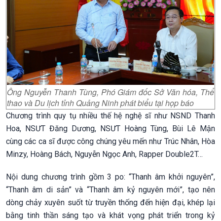
Ông Nguyễn Thanh Tùng, Phó Giám đốc Sở Văn hóa, Thể
thao và Du lịch tỉnh Quảng Ninh phát biểu tại họp báo
Chương trình quy tụ nhiều thế hệ nghệ sĩ như NSND Thanh
Hoa, NSƯT Đăng Dương, NSƯT Hoàng Tùng, Bùi Lê Mận
cùng các ca sĩ được công chúng yêu mến như Trúc Nhân, Hòa
Minzy, Hoàng Bách, Nguyễn Ngọc Anh, Rapper Double2T…
Nội dung chương trình gồm 3 po: “Thanh âm khởi nguyên”,
“Thanh âm di sản” và “Thanh âm kỷ nguyên mới”, tạo nên
dòng chảy xuyên suốt từ truyền thống đến hiện đại, khép lại
bằng tinh thần sáng tạo và khát vọng phát triển trong kỷ