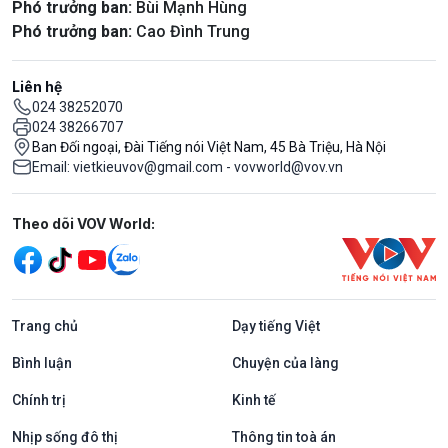
Phó trưởng ban:
Bùi Mạnh Hùng
Phó trưởng ban:
Cao Đình Trung
Liên hệ
024 38252070
024 38266707
Ban Đối ngoại, Đài Tiếng nói Việt Nam, 45 Bà Triệu, Hà Nội
Email: vietkieuvov@gmail.com - vovworld@vov.vn
Mạng xã hội
Theo dõi VOV World:
Trang chủ
Dạy tiếng Việt
Bình luận
Chuyện của làng
Chính trị
Kinh tế
Nhịp sống đô thị
Thông tin toà án