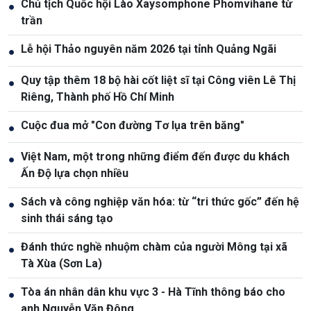
Chủ tịch Quốc hội Lào Xaysomphone Phomvihane từ
●
trần
Lễ hội Thảo nguyên năm 2026 tại tỉnh Quảng Ngãi
●
Quy tập thêm 18 bộ hài cốt liệt sĩ tại Công viên Lê Thị
●
Riêng, Thành phố Hồ Chí Minh
Cuộc đua mở "Con đường Tơ lụa trên băng"
●
Việt Nam, một trong những điểm đến được du khách
●
Ấn Độ lựa chọn nhiều
Sách và công nghiệp văn hóa: từ “tri thức gốc” đến hệ
●
sinh thái sáng tạo
Đánh thức nghề nhuộm chàm của người Mông tại xã
●
Tà Xùa (Sơn La)
Tòa án nhân dân khu vực 3 - Hà Tĩnh thông báo cho
●
anh Nguyễn Văn Đông