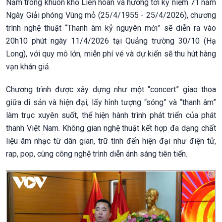
Nằm trong khuôn khổ Liên hoan và hướng tới kỷ niệm 71 năm
Ngày Giải phóng Vùng mỏ (25/4/1955 - 25/4/2026), chương
trình nghệ thuật “Thanh âm kỷ nguyên mới” sẽ diễn ra vào
20h10 phút ngày 11/4/2026 tại Quảng trường 30/10 (Hạ
Long), với quy mô lớn, miễn phí vé và dự kiến sẽ thu hút hàng
vạn khán giả.
Chương trình được xây dựng như một “concert” giao thoa
giữa di sản và hiện đại, lấy hình tượng “sóng” và “thanh âm”
làm trục xuyên suốt, thể hiện hành trình phát triển của phát
thanh Việt Nam. Không gian nghệ thuật kết hợp đa dạng chất
liệu âm nhạc từ dân gian, trữ tình đến hiện đại như điện tử,
rap, pop, cùng công nghệ trình diễn ánh sáng tiên tiến.