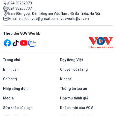
024 38252070
024 38266707
Ban Đối ngoại, Đài Tiếng nói Việt Nam, 45 Bà Triệu, Hà Nội
Email: vietkieuvov@gmail.com - vovworld@vov.vn
Mạng xã hội
Theo dõi VOV World:
Trang chủ
Dạy tiếng Việt
Bình luận
Chuyện của làng
Chính trị
Kinh tế
Nhịp sống đô thị
Thông tin toà án
Media
Hộp thư thính giả
Sức khỏe của bạn
Khách mời của VOV