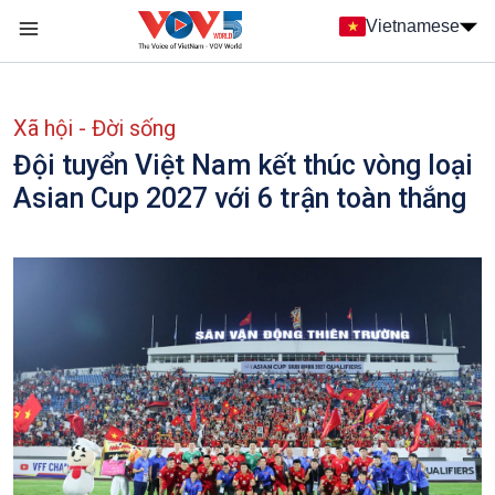
Nhảy đến nội dung
Vietnamese
Main navigation
menu phụ tiếng Việt
Xã hội - Đời sống
Đội tuyển Việt Nam kết thúc vòng loại
Asian Cup 2027 với 6 trận toàn thắng