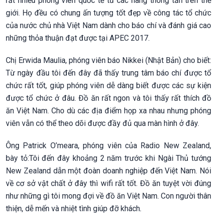
rất nhiều phóng viên quốc tế từ các hãng thông tấn trên thế
giới. Họ đều có chung ấn tượng tốt đẹp về công tác tổ chức
của nước chủ nhà Việt Nam dành cho báo chí và đánh giá cao
những thỏa thuận đạt được tại APEC 2017.
Chị Erwida Maulia, phóng viên báo Nikkei (Nhật Bản) cho biết:
Từ ngày đầu tôi đến đây đã thấy trung tâm báo chí được tổ
chức rất tốt, giúp phóng viên dễ dàng biết được các sự kiện
được tổ chức ở đâu. Đồ ăn rất ngon và tôi thấy rất thích đồ
ăn Việt Nam. Cho dù các địa điểm họp xa nhau nhưng phóng
viên vẫn có thể theo dõi được đầy đủ qua màn hình ở đây.
Ông Patrick O’meara, phóng viên của Radio New Zealand,
bày tỏ:Tôi đến đây khoảng 2 năm trước khi Ngài Thủ tướng
New Zealand dẫn một đoàn doanh nghiệp đến Việt Nam. Nói
về cơ sở vật chất ở đây thì wifi rất tốt. Đồ ăn tuyệt vời đúng
như những gì tôi mong đợi về đồ ăn Việt Nam. Con người thân
thiện, dễ mến và nhiệt tình giúp đỡ khách
.