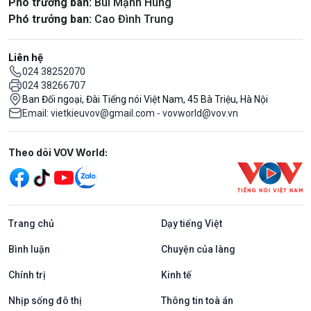
Phó trưởng ban:
Bùi Mạnh Hùng
Phó trưởng ban:
Cao Đình Trung
Liên hệ
024 38252070
024 38266707
Ban Đối ngoại, Đài Tiếng nói Việt Nam, 45 Bà Triệu, Hà Nội
Email: vietkieuvov@gmail.com - vovworld@vov.vn
Mạng xã hội
Theo dõi VOV World:
Trang chủ
Dạy tiếng Việt
Bình luận
Chuyện của làng
Chính trị
Kinh tế
Nhịp sống đô thị
Thông tin toà án