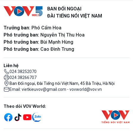
BAN ĐỐI NGOẠI
ĐÀI TIẾNG NÓI VIỆT NAM
Trưởng ban
: Phó Cẩm Hoa
Phó trưởng ban:
Nguyễn Thị Thu Hoa
Phó trưởng ban:
Bùi Mạnh Hùng
Phó trưởng ban:
Cao Đình Trung
Liên hệ
024 38252070
024 38266707
Ban Đối ngoại, Đài Tiếng nói Việt Nam, 45 Bà Triệu, Hà Nội
Email: vietkieuvov@gmail.com - vovworld@vov.vn
Mạng xã hội
Theo dõi VOV World: