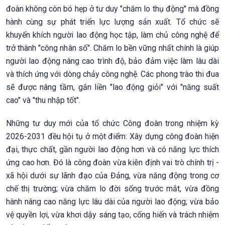
đoàn không còn bó hẹp ở tư duy "chăm lo thụ động" mà đồng
hành cùng sự phát triển lực lượng sản xuất. Tổ chức sẽ
khuyến khích người lao động học tập, làm chủ công nghệ để
trở thành "công nhân số". Chăm lo bền vững nhất chính là giúp
người lao động nâng cao trình độ, bảo đảm việc làm lâu dài
và thích ứng với dòng chảy công nghệ. Các phong trào thi đua
sẽ được nâng tầm, gắn liền "lao động giỏi" với "năng suất
cao" và "thu nhập tốt".
Những tư duy mới của tổ chức Công đoàn trong nhiệm kỳ
2026-2031 đều hội tụ ở một điểm: Xây dựng công đoàn hiện
đại, thực chất, gần người lao động hơn và có năng lực thích
ứng cao hơn. Đó là công đoàn vừa kiên định vai trò chính trị -
xã hội dưới sự lãnh đạo của Đảng, vừa năng động trong cơ
chế thị trường; vừa chăm lo đời sống trước mắt, vừa đồng
hành nâng cao năng lực lâu dài của người lao động; vừa bảo
vệ quyền lợi, vừa khơi dậy sáng tạo, cống hiến và trách nhiệm