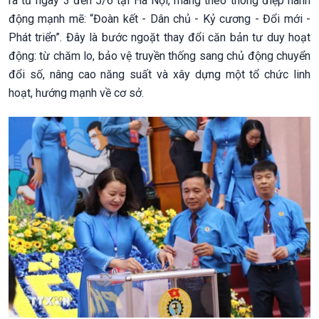
ra từ ngày 3 đến 5/6 tại Hà Nội, mang theo thông điệp hành
động mạnh mẽ: “Đoàn kết - Dân chủ - Kỷ cương - Đổi mới -
Phát triển”. Đây là bước ngoặt thay đổi căn bản tư duy hoạt
động: từ chăm lo, bảo vệ truyền thống sang chủ động chuyển
đổi số, nâng cao năng suất và xây dựng một tổ chức linh
hoạt, hướng mạnh về cơ sở.