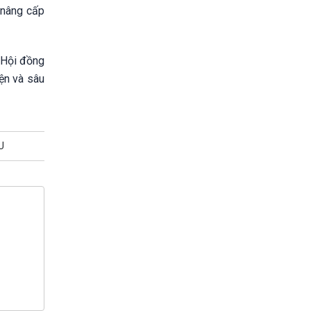
 nâng cấp
 Hội đồng
ện và sâu
U