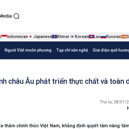
ện tiếng Việt
Media
n
Indonesian
Japanese
Khmer
Korean
Lao
Russian
S
Người Việt muôn phương
Tạp chí văn nghệ
Giai điệu quê hươn
h châu Âu phát triển thực chất và toàn 
Thứ tư, 28/01/2
ta thăm chính thức Việt Nam, khẳng định quyết tâm nâng tầ