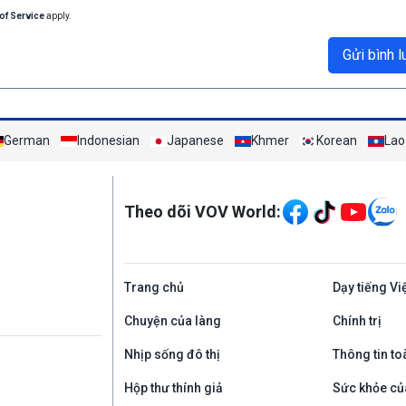
of Service
apply.
Gửi bình l
German
Indonesian
Japanese
Khmer
Korean
Lao
Mạng xã hội
Theo dõi VOV World:
Trang chủ
Dạy tiếng Vi
Chuyện của làng
Chính trị
Nhịp sống đô thị
Thông tin to
Hộp thư thính giả
Sức khỏe củ