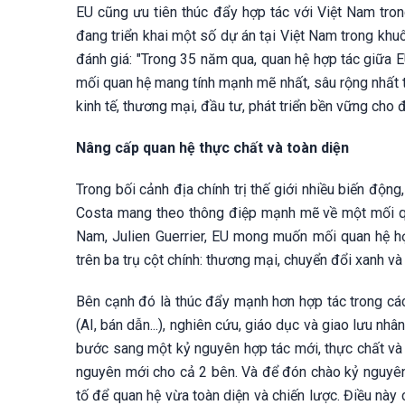
EU cũng ưu tiên thúc đẩy hợp tác với Việt Nam trong
đang triển khai một số dự án tại Việt Nam trong khu
đánh giá: "Trong 35 năm qua, quan hệ hợp tác giữa E
mối quan hệ mang tính mạnh mẽ nhất, sâu rộng nhất t
kinh tế, thương mại, đầu tư, phát triển bền vững cho 
Nâng cấp quan hệ thực chất và toàn diện
Trong bối cảnh địa chính trị thế giới nhiều biến độ
Costa mang theo thông điệp mạnh mẽ về một mối qua
Nam, Julien Guerrier, EU mong muốn mối quan hệ hợ
trên ba trụ cột chính: thương mại, chuyển đổi xanh và 
Bên cạnh đó là thúc đẩy mạnh hơn hợp tác trong các
(AI, bán dẫn...), nghiên cứu, giáo dục và giao lưu 
bước sang một kỷ nguyên hợp tác mới, thực chất và to
nguyên mới cho cả 2 bên. Và để đón chào kỷ nguyên
tố để quan hệ vừa toàn diện và chiến lược. Điều này