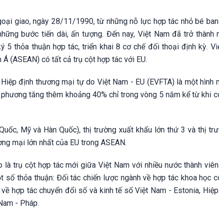
ngoại giao, ngày 28/11/1990, từ những nỗ lực hợp tác nhỏ bé ban
hững bước tiến dài, ấn tượng. Đến nay, Việt Nam đã trở thành 
 5 thỏa thuận hợp tác, triển khai 8 cơ chế đối thoại định kỳ. V
Á (ASEAN) có tất cả trụ cột hợp tác với EU.
a Hiệp định thương mại tự do Việt Nam - EU (EVFTA) là một hình 
phương tăng thêm khoảng 40% chỉ trong vòng 5 năm kể từ khi có
Quốc, Mỹ và Hàn Quốc), thị trường xuất khẩu lớn thứ 3 và thị tr
ương mại lớn nhất của EU trong ASEAN.
 là trụ cột hợp tác mới giữa Việt Nam với nhiều nước thành viê
 số thỏa thuận: Đối tác chiến lược ngành về hợp tác khoa học c
về hợp tác chuyển đổi số và kinh tế số Việt Nam - Estonia, Hiệp
 Nam - Pháp.