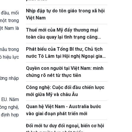
Nhịp đập tự do tôn giáo trong xã hội
 đầu, mối
Việt Nam
một trong
iệt Nam là
Thuế mới của Mỹ đẩy thương mại
toàn cầu quay lại tình trạng căng
thẳng
Phát biểu của Tổng Bí thư, Chủ tịch
mẫu trong
nước Tô Lâm tại Hội nghị Ngoại giao
 hiệu lực
lần thứ 33
Quyền con người tại Việt Nam: minh
chứng rõ nét từ thực tiễn
ường nhập
Công nghệ: Cuộc đối đầu chiến lược
mới giữa Mỹ và châu Âu
n EU. Năm
Quan hệ Việt Nam - Australia bước
ông nghệ,
vào giai đoạn phát triển mới
 định hợp
Đổi mới tư duy đối ngoại, biến cơ hội