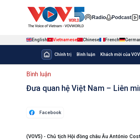
Nhảy đến nội dung
Đa phương ti
Radio
Podcast
English
Vietnamese
Chinese
French
Germa
Main navigation
Chính trị
Bình luận
Khách mời của VOV
menu phụ tiếng Việt
Bình luận
Đưa quan hệ Việt Nam – Liên min
Facebook
(VOV5) - Chủ tịch Hội đồng châu Âu António Cos