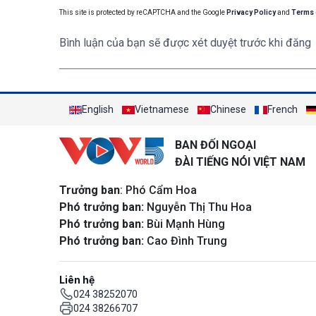
This site is protected by reCAPTCHA and the Google
Privacy Policy
and
Terms 
Bình luận của bạn sẽ được xét duyệt trước khi đăng
English
Vietnamese
Chinese
French
BAN ĐỐI NGOẠI
ĐÀI TIẾNG NÓI VIỆT NAM
Trưởng ban
: Phó Cẩm Hoa
Phó trưởng ban:
Nguyễn Thị Thu Hoa
Phó trưởng ban:
Bùi Mạnh Hùng
Phó trưởng ban:
Cao Đình Trung
Liên hệ
024 38252070
024 38266707