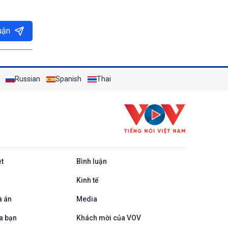
uận
Russian
Spanish
Thai
ệt
Bình luận
Kinh tế
à án
Media
a bạn
Khách mời của VOV