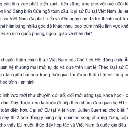
 các lĩnh vực phát triển xanh, bền vững, ứng phó với biến đổi k
ôn khổ Sáng kiến Cửa ngõ toàn cầu. Đại sứ EU tại Việt Nam Julie
U và Việt Nam đã phát triển và đến ngày nay đã trở thành một tr
hể hiện bằng nhiều góc độ khác nhau, bao trùm nhiều lĩnh vực kh
đến an ninh quốc phòng, ngoại giao và nhân dân".
ng, chuyến thăm chính thức Việt Nam của Chủ tịch Hội đồng châu 
n hệ thương mại mở, tự do và dựa trên luật lệ. Theo Đại sứ EU
p tác giữa hai bên trong thời gian tới được thắt chặt và tăng 
hoà bình - an ninh.
 lĩnh vực mới như chuyển đổi số, đổi mới sáng tạo, khoa học - 
nhân dân. Đây được xem là bước đi tiếp theo nhằm đưa quan hệ EU 
àn diện hơn. Đại sứ EU tại Việt Nam, Julien Guerrier, cho biết: 
 này thì 2 bên đồng ý nâng cấp quan hệ song phương. Nâng cấp
 cho thấy EU muốn thúc đẩy hợp tác và Việt Nam là quốc gia đầu 