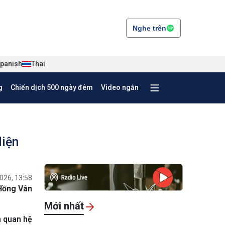
Nghe trên
panish
Thai
g
Chiến dịch 500 ngày đêm
Video ngắn
diện
026, 13:58
Hồng Vân
Mới nhất
m quan hệ