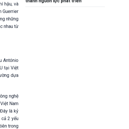
thành nguồn lực phát triển
hí hậu, và
n Guerrier
ong những
ác nhau từ
Âu António
 tại Việt
cường dựa
công nghệ
- Việt Nam
"Đây là kỷ
 cả 2 yếu
tiên trong