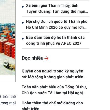
Xã biên giới Thanh Thủy, tỉnh
●
Tuyên Quang: Tận dung thế mạnh
tự nhiên để nâng cao đời sống
Hội chợ Du lịch quốc tế Thành phố
●
nhân dân
Hồ Chí Minh 2026 có quy mô lớn
nhất từ trước đến nay
Bảo đảm tiến độ hoàn thành các
●
công trình phục vụ APEC 2027
Đọc nhiều
Quyền con người trong kỷ nguyên
số: Mở rộng không gian phát triển
cho mỗi con người
Toàn văn phát biểu của Tổng Bí thư,
Chủ tịch nước Tô Lâm tại Hội nghị
3 trên thế
toàn quốc quán triệt, triển khai Nghị
hương mại
Hoàn thiện thể chế mở đường cho
quyết Hội nghị Trung ương 3
phát triển