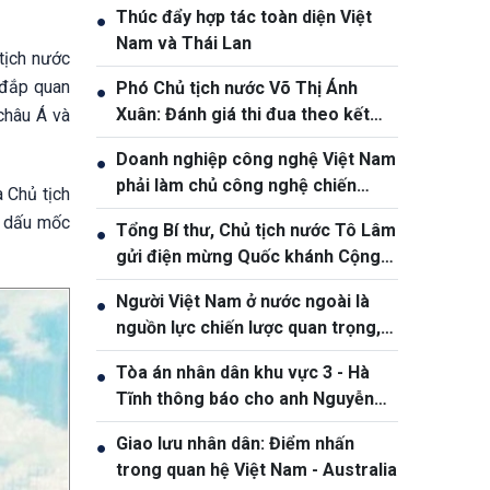
Thúc đẩy hợp tác toàn diện Việt
●
Nam và Thái Lan
tịch nước
 đắp quan
Phó Chủ tịch nước Võ Thị Ánh
●
Xuân: Đánh giá thi đua theo kết
châu Á và
quả, sản phẩm và hiệu quả thực tế
Doanh nghiệp công nghệ Việt Nam
●
phải làm chủ công nghệ chiến
 Chủ tịch
lược, vươn ra thị trường quốc tế
à dấu mốc
Tổng Bí thư, Chủ tịch nước Tô Lâm
●
gửi điện mừng Quốc khánh Cộng
hòa Bờ Biển Ngà
Người Việt Nam ở nước ngoài là
●
nguồn lực chiến lược quan trọng,
góp phần nâng cao sức mạnh tổng
Tòa án nhân dân khu vực 3 - Hà
●
hợp quốc gia
Tĩnh thông báo cho anh Nguyễn
Văn Đông
Giao lưu nhân dân: Điểm nhấn
●
trong quan hệ Việt Nam - Australia