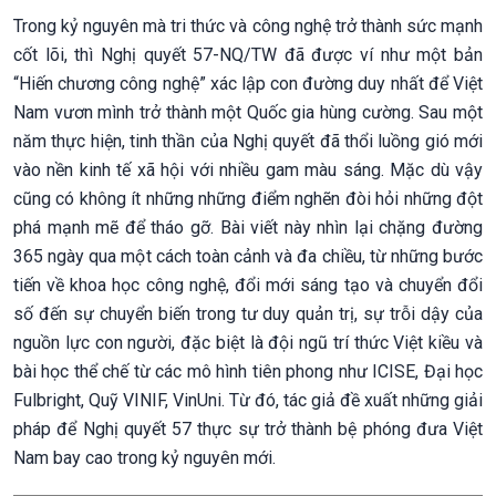
Trong kỷ nguyên mà tri thức và công nghệ trở thành sức mạnh
cốt lõi, thì Nghị quyết 57-NQ/TW đã được ví như một bản
“Hiến chương công nghệ” xác lập con đường duy nhất để Việt
Nam vươn mình trở thành một Quốc gia hùng cường. Sau một
năm thực hiện, tinh thần của Nghị quyết đã thổi luồng gió mới
vào nền kinh tế xã hội với nhiều gam màu sáng. Mặc dù vậy
cũng có không ít những những điểm nghẽn đòi hỏi những đột
phá mạnh mẽ để tháo gỡ. Bài viết này nhìn lại chặng đường
365 ngày qua một cách toàn cảnh và đa chiều, từ những bước
tiến về khoa học công nghệ, đổi mới sáng tạo và chuyển đổi
số đến sự chuyển biến trong tư duy quản trị, sự trỗi dậy của
nguồn lực con người, đặc biệt là đội ngũ trí thức Việt kiều và
bài học thể chế từ các mô hình tiên phong như ICISE, Đại học
Fulbright, Quỹ VINIF, VinUni. Từ đó, tác giả đề xuất những giải
pháp để Nghị quyết 57 thực sự trở thành bệ phóng đưa Việt
Nam bay cao trong kỷ nguyên mới.