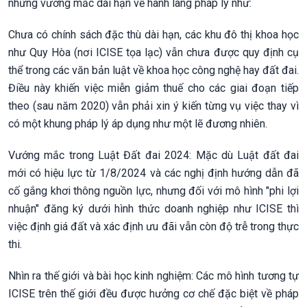
những vướng mắc dài hạn về hành lang pháp lý như:
Chưa có chính sách đặc thù dài hạn, các khu đô thị khoa học
như Quy Hòa (nơi ICISE tọa lạc) vẫn chưa được quy định cụ
thể trong các văn bản luật về khoa học công nghệ hay đất đai.
Điều này khiến việc miễn giảm thuế cho các giai đoạn tiếp
theo (sau năm 2020) vẫn phải xin ý kiến từng vụ việc thay vì
có một khung pháp lý áp dụng như một lẽ đương nhiên.
Vướng mắc trong Luật Đất đai 2024: Mặc dù Luật đất đai
mới có hiệu lực từ 1/8/2024 và các nghị định hướng dẫn đã
cố gắng khơi thông nguồn lực, nhưng đối với mô hình "phi lợi
nhuận" đăng ký dưới hình thức doanh nghiệp như ICISE thì
việc định giá đất và xác định ưu đãi vẫn còn độ trễ trong thực
thi.
Nhìn ra thế giới và bài học kinh nghiệm: Các mô hình tương tự
ICISE trên thế giới đều được hưởng cơ chế đặc biệt về pháp