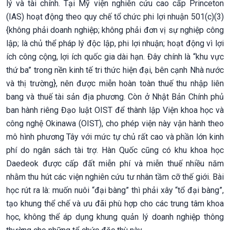
lý và tài chính. Tại Mỹ viện nghiên cứu cao cấp Princeton
(IAS) hoạt động theo quy chế tổ chức phi lợi nhuận 501(c)(3)
{không phải doanh nghiệp; không phải đơn vị sự nghiệp công
lập; là chủ thể pháp lý độc lập, phi lợi nhuận; hoạt động vì lợi
ích công cộng, lợi ích quốc gia dài hạn. Đây chính là “khu vực
thứ ba” trong nền kinh tế tri thức hiện đại, bên cạnh Nhà nước
và thị trường}, nên được miễn hoàn toàn thuế thu nhập liên
bang và thuế tài sản địa phương. Còn ở Nhật Bản Chính phủ
ban hành riêng Đạo luật OIST để thành lập Viện khoa học và
công nghệ Okinawa (OIST), cho phép viện này vận hành theo
mô hình phương Tây với mức tự chủ rất cao và phần lớn kinh
phí do ngân sách tài trợ. Hàn Quốc cũng có khu khoa học
Daedeok được cấp đất miễn phí và miễn thuế nhiều năm
nhằm thu hút các viện nghiên cứu tư nhân tầm cỡ thế giới. Bài
học rút ra là: muốn nuôi “đại bàng” thì phải xây “tổ đại bàng”,
tạo khung thể chế và ưu đãi phù hợp cho các trung tâm khoa
học, không thể áp dụng khung quản lý doanh nghiệp thông