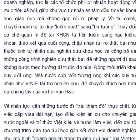
doanh nghiệp, tức là các tổ chức phi lợi nhuận hoạt động vì
mục tiêu xã hội, giúp khu vực tư nhân an tâm đầu tư vào khoa
học, giáo dục mà không gặp rủi ro pháp lý. Về tài chính,
chuyển mạnh từ tư duy “kiểm soát” sang “tin tưởng”. Thay đổi
cơ chế quản lý đề tài KHCN từ tiền kiểm sang hậu kiểm,
khoán theo kết quả cuối cùng, chấp nhận rủi ro thất bại như
thuộc tính tự nhiên của nghiên cứu khoa học và công bố cả
những công trình nghiên cứu thất bại để những người đi sau
không bước theo hướng đi trước đó nữa. Đồng thời triển khai
quỹ đối ứng: Nhà nước cấp vốn tương ứng khi các quỹ tư
nhân như VINIF tài trợ nghiên cứu, để khuyến khích hơn nữa
sự chung tay của xã hội vào R&D.
Về nhân lực, cần những bước đi “trải thảm đỏ” thực chất: từ
việc cấp visa dài hạn, tạo điều kiện an cư cho chuyên gia
nước ngoài và trí thức Việt kiều về nước làm việc, đến cải tổ
chương trình đào tạo đại học gắn kết chặt với doanh nghiệp
như mô hình “doanh nghiệp trong trường đại học” mà Viettel,