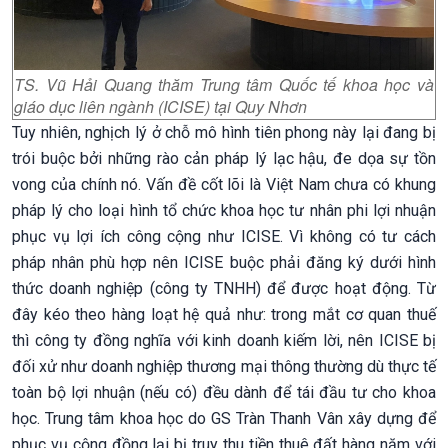
TS. Vũ Hải Quang thăm Trung tâm Quốc tế khoa học và
giáo dục liên ngành (ICISE) tại Quy Nhơn
Tuy nhiên, nghịch lý ở chỗ mô hình tiên phong này lại đang bị
trói buộc bởi những rào cản pháp lý lạc hậu, đe dọa sự tồn
vong của chính nó. Vấn đề cốt lõi là Việt Nam chưa có khung
pháp lý cho loại hình tổ chức khoa học tư nhân phi lợi nhuận
phục vụ lợi ích công cộng như ICISE. Vì không có tư cách
pháp nhân phù hợp nên ICISE buộc phải đăng ký dưới hình
thức doanh nghiệp (công ty TNHH) để được hoạt động. Từ
đây kéo theo hàng loạt hệ quả như: trong mắt cơ quan thuế
thì công ty đồng nghĩa với kinh doanh kiếm lời, nên ICISE bị
đối xử như doanh nghiệp thương mại thông thường dù thực tế
toàn bộ lợi nhuận (nếu có) đều dành để tái đầu tư cho khoa
học. Trung tâm khoa học do GS Tràn Thanh Vân xây dựng để
phục vụ cộng đồng lại bị truy thu tiền thuê đất hàng năm với