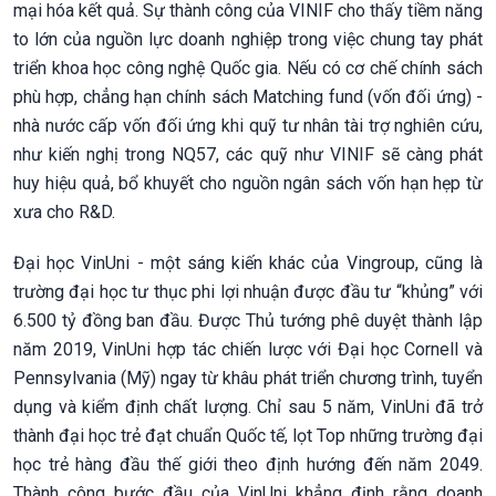
mại hóa kết quả. Sự thành công của VINIF cho thấy tiềm năng
to lớn của nguồn lực doanh nghiệp trong việc chung tay phát
triển khoa học công nghệ Quốc gia. Nếu có cơ chế chính sách
phù hợp, chẳng hạn chính sách Matching fund (vốn đối ứng) -
nhà nước cấp vốn đối ứng khi quỹ tư nhân tài trợ nghiên cứu,
như kiến nghị trong NQ57, các quỹ như VINIF sẽ càng phát
huy hiệu quả, bổ khuyết cho nguồn ngân sách vốn hạn hẹp từ
xưa cho R&D.
Đại học VinUni - một sáng kiến khác của Vingroup, cũng là
trường đại học tư thục phi lợi nhuận được đầu tư “khủng” với
6.500 tỷ đồng ban đầu. Được Thủ tướng phê duyệt thành lập
năm 2019, VinUni hợp tác chiến lược với Đại học Cornell và
Pennsylvania (Mỹ) ngay từ khâu phát triển chương trình, tuyển
dụng và kiểm định chất lượng. Chỉ sau 5 năm, VinUni đã trở
thành đại học trẻ đạt chuẩn Quốc tế, lọt Top những trường đại
học trẻ hàng đầu thế giới theo định hướng đến năm 2049.
Thành công bước đầu của VinUni khẳng định rằng doanh