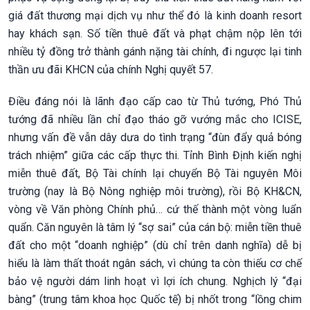
giá đất thương mại dịch vụ như thể đó là kinh doanh resort
hay khách sạn. Số tiền thuê đất và phạt chậm nộp lên tới
nhiều tỷ đồng trở thành gánh nặng tài chính, đi ngược lại tinh
thần ưu đãi KHCN của chính Nghị quyết 57.
Điều đáng nói là lãnh đạo cấp cao từ Thủ tướng, Phó Thủ
tướng đã nhiều lần chỉ đạo tháo gỡ vướng mắc cho ICISE,
nhưng vấn đề vẫn dây dưa do tình trạng “đùn đẩy quả bóng
trách nhiệm” giữa các cấp thực thi. Tỉnh Bình Định kiến nghị
miễn thuê đất, Bộ Tài chính lại chuyển Bộ Tài nguyên Môi
trường (nay là Bộ Nông nghiệp môi trường), rồi Bộ KH&CN,
vòng về Văn phòng Chính phủ… cứ thế thành một vòng luẩn
quẩn. Căn nguyên là tâm lý “sợ sai” của cán bộ: miễn tiền thuê
đất cho một “doanh nghiệp” (dù chỉ trên danh nghĩa) dễ bị
hiểu là làm thất thoát ngân sách, vì chúng ta còn thiếu cơ chế
bảo vệ người dám linh hoạt vì lợi ích chung. Nghịch lý “đại
bàng” (trung tâm khoa học Quốc tế) bị nhốt trong “lồng chim