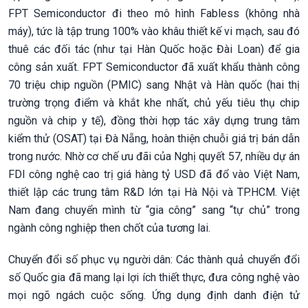
FPT Semiconductor đi theo mô hình Fabless (không nhà
máy), tức là tập trung 100% vào khâu thiết kế vi mạch, sau đó
thuê các đối tác (như tại Hàn Quốc hoặc Đài Loan) để gia
công sản xuất. FPT Semiconductor đã xuất khẩu thành công
70 triệu chip nguồn (PMIC) sang Nhật và Hàn quốc (hai thị
trường trọng điểm và khắt khe nhất, chủ yếu tiêu thụ chip
nguồn và chip y tế), đồng thời hợp tác xây dựng trung tâm
kiểm thử (OSAT) tại Đà Nẵng, hoàn thiện chuỗi giá trị bán dẫn
trong nước. Nhờ cơ chế ưu đãi của Nghị quyết 57, nhiều dự án
FDI công nghệ cao trị giá hàng tỷ USD đã đổ vào Việt Nam,
thiết lập các trung tâm R&D lớn tại Hà Nội và TP.HCM. Việt
Nam đang chuyển mình từ “gia công” sang “tự chủ” trong
ngành công nghiệp then chốt của tương lai.
Chuyển đổi số phục vụ người dân: Các thành quả chuyển đổi
số Quốc gia đã mang lại lợi ích thiết thực, đưa công nghệ vào
mọi ngõ ngách cuộc sống. Ứng dụng định danh điện tử