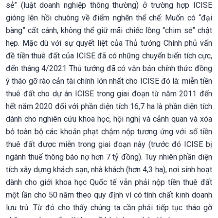
sẻ” (luật doanh nghiệp thông thường) ở trường hợp ICISE
gióng lên hồi chuông về điểm nghẽn thể chế: Muốn có “đại
bàng” cất cánh, không thể giữ mãi chiếc lồng “chim sẻ” chật
hẹp. Mặc dù với sự quyết liệt của Thủ tướng Chính phủ vấn
đề tiền thuê đất của ICISE đã có những chuyển biến tích cực,
đến tháng 4/2021 Thủ tướng đã có văn bản chính thức đồng
ý tháo gỡ rào cản tài chính lớn nhất cho ICISE đó là: miễn tiền
thuê đất cho dự án ICISE trong giai đoạn từ năm 2011 đến
hết năm 2020 đối với phần diện tích 16,7 ha là phần diện tích
dành cho nghiên cứu khoa học, hội nghị và cảnh quan và xóa
bỏ toàn bộ các khoản phạt chậm nộp tương ứng với số tiền
thuê đất được miễn trong giai đoạn này (trước đó ICISE bị
ngành thuế thông báo nợ hơn 7 tỷ đồng). Tuy nhiên phần diện
tích xây dựng khách sạn, nhà khách (hơn 4,3 ha), nơi sinh hoạt
dành cho giới khoa học Quốc tế vẫn phải nộp tiền thuê đất
một lần cho 50 năm theo quy định vì có tính chất kinh doanh
lưu trú. Từ đó cho thấy chúng ta cần phải tiếp tục tháo gỡ