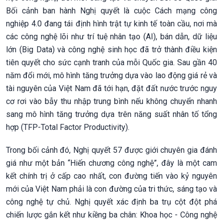
Bối cảnh ban hành Nghị quyết là cuộc Cách mạng công
nghiệp 4.0 đang tái định hình trật tự kinh tế toàn cầu, nơi mà
các công nghệ lõi như trí tuệ nhân tạo (AI), bán dẫn, dữ liệu
lớn (Big Data) và công nghệ sinh học đã trở thành điều kiện
tiên quyết cho sức cạnh tranh của mỗi Quốc gia. Sau gần 40
năm đổi mới, mô hình tăng trưởng dựa vào lao động giá rẻ và
tài nguyên của Việt Nam đã tới hạn, đặt đất nước trước nguy
cơ rơi vào bẫy thu nhập trung bình nếu không chuyển nhanh
sang mô hình tăng trưởng dựa trên năng suất nhân tố tổng
hợp (TFP-Total Factor Productivity).
Trong bối cảnh đó, Nghị quyết 57 được giới chuyên gia đánh
giá như một bản “Hiến chương công nghệ”, đây là một cam
kết chính trị ở cấp cao nhất, con đường tiến vào kỷ nguyên
mới của Việt Nam phải là con đường của tri thức, sáng tạo và
công nghệ tự chủ. Nghị quyết xác định ba trụ cột đột phá
chiến lược gắn kết như kiềng ba chân: Khoa học - Công nghệ