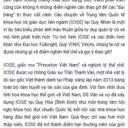
cũng còn không ít những điểm nghẽn cần tháo gỡ để các “đại
bàng” tri thức cất cánh. Câu chuyện về Trung tâm Quốc tế
khoa học và giáo dục liên ngành (ICISE) tại Quy Nhơn là một
ví dụ tiêu biểu, phản ánh mâu thuẫn giữa tư duy quản lý cũ và
mô hình phát triển mới. Từ mô hình ICISE và các điển hình
khác như Đại học Fulbright, Quỹ VINIF, VinUni, chúng ta rút ra
được những gì về điểm nghẽn thể chế và gợi ý tháo gỡ?
ICISE, giấc mơ “Princeton Việt Nam” và nghịch lý thể chế:
ICISE được vợ chồng Giáo sư Trần Thanh Vân, một nhà vật lý
lỗi lạc gốc Việt thành danh tại Pháp sáng lập năm 2013 bằng
toàn bộ tâm huyết và tài sản của gia đình. Với tầm nhìn đưa
tinh hoa khoa học thế giới về Việt Nam, GS Vân và vợ đã xây
dựng ICISE tại Quy Hòa (Bình Định) như một trung tâm hội
nghị khoa học đạt chuẩn Quốc tế, kết nối các nhà khoa học
hàng đầu thế giới với Việt Nam. Quả thực chỉ sau hơn một
thập niên, ICISE đã trở thành điểm hẹn thường niên của giới