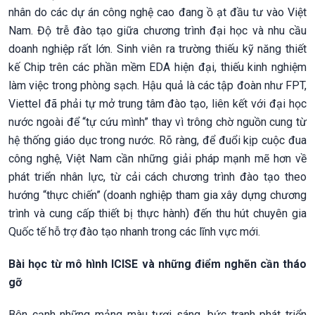
nhân do các dự án công nghệ cao đang ồ ạt đầu tư vào Việt
Nam. Độ trễ đào tạo giữa chương trình đại học và nhu cầu
doanh nghiệp rất lớn. Sinh viên ra trường thiếu kỹ năng thiết
kế Chip trên các phần mềm EDA hiện đại, thiếu kinh nghiệm
làm việc trong phòng sạch. Hậu quả là các tập đoàn như FPT,
Viettel đã phải tự mở trung tâm đào tạo, liên kết với đại học
nước ngoài để “tự cứu mình” thay vì trông chờ nguồn cung từ
hệ thống giáo dục trong nước. Rõ ràng, để đuổi kịp cuộc đua
công nghệ, Việt Nam cần những giải pháp mạnh mẽ hơn về
phát triển nhân lực, từ cải cách chương trình đào tạo theo
hướng “thực chiến” (doanh nghiệp tham gia xây dựng chương
trình và cung cấp thiết bị thực hành) đến thu hút chuyên gia
Quốc tế hỗ trợ đào tạo nhanh trong các lĩnh vực mới.
Bài học từ mô hình ICISE và những điểm nghẽn cần tháo
gỡ
Bên cạnh những mảng màu tươi sáng, bức tranh phát triển