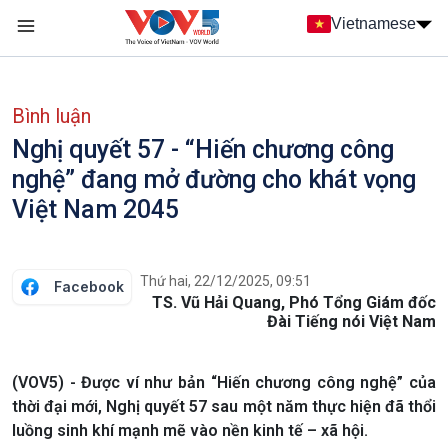
Nhảy đến nội dung
Vietnamese
Main navigation
menu phụ tiếng Việt
Bình luận
Nghị quyết 57 - “Hiến chương công
nghệ” đang mở đường cho khát vọng
Việt Nam 2045
Thứ hai, 22/12/2025, 09:51
Facebook
TS. Vũ Hải Quang, Phó Tổng Giám đốc
Đài Tiếng nói Việt Nam
(VOV5) - Được ví như bản “Hiến chương công nghệ” của
thời đại mới, Nghị quyết 57 sau một năm thực hiện đã thổi
luồng sinh khí mạnh mẽ vào nền kinh tế – xã hội.