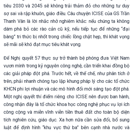
tiêu 2030 và 2045 sẽ không trải thảm đỏ cho những tư duy
sợ sai và rập khuôn, giáo điều. Câu chuyện ICISE của GS Trần
Thanh Vân là lời nhắc nhở nghiêm khắc: nếu chúng ta không
dám phá bỏ các rào cản cũ kỹ, nếu tiếp tục để những “đại
bàng” tri thức bị nhốt trong chiếc lồng chật hẹp, thì khát vọng
sẽ mãi sẽ khó đạt mục tiêu khát vọng.
Để Nghị quyết 57 thực sự trở thành bệ phóng đưa Việt Nam
vươn mình trong kỷ nguyên công nghệ, cần triển khai đồng bộ
các giải pháp đột phá. Trước hết, về thể chế, như phân tích ở
trên, phải nhanh chóng tạo lập khung pháp lý cho các tổ chức
KHCN phi lợi nhuận và các mô hình đổi mới sáng tạo đột phá.
Một nghị quyết thí điểm riêng cho ICISE nên được ban hành,
công nhận đây là tổ chức khoa học công nghệ phục vụ lợi ích
công cộng và miễn vĩnh viễn tiền thuê đất cho toàn bộ diện
tích nghiên cứu, giáo dục. Xa hơn nữa cần sửa đổi, bổ sung
luật để định hình “khu vực thứ ba” bên cạnh nhà nước và