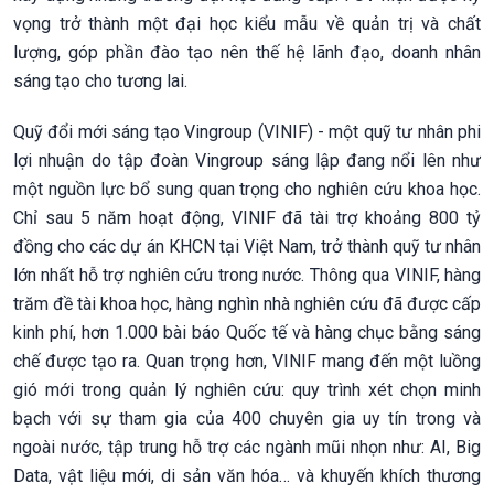
vọng trở thành một đại học kiểu mẫu về quản trị và chất
lượng, góp phần đào tạo nên thế hệ lãnh đạo, doanh nhân
sáng tạo cho tương lai.
Quỹ đổi mới sáng tạo Vingroup (VINIF) - một quỹ tư nhân phi
lợi nhuận do tập đoàn Vingroup sáng lập đang nổi lên như
một nguồn lực bổ sung quan trọng cho nghiên cứu khoa học.
Chỉ sau 5 năm hoạt động, VINIF đã tài trợ khoảng 800 tỷ
đồng cho các dự án KHCN tại Việt Nam, trở thành quỹ tư nhân
lớn nhất hỗ trợ nghiên cứu trong nước. Thông qua VINIF, hàng
trăm đề tài khoa học, hàng nghìn nhà nghiên cứu đã được cấp
kinh phí, hơn 1.000 bài báo Quốc tế và hàng chục bằng sáng
chế được tạo ra. Quan trọng hơn, VINIF mang đến một luồng
gió mới trong quản lý nghiên cứu: quy trình xét chọn minh
bạch với sự tham gia của 400 chuyên gia uy tín trong và
ngoài nước, tập trung hỗ trợ các ngành mũi nhọn như: AI, Big
Data, vật liệu mới, di sản văn hóa… và khuyến khích thương