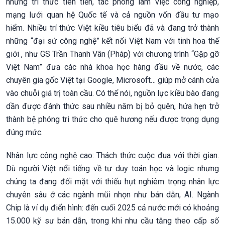
những tri thức tiên tiến, tác phong làm việc công nghiệp,
mạng lưới quan hệ Quốc tế và cả nguồn vốn đầu tư mạo
hiểm. Nhiều trí thức Việt kiều tiêu biểu đã và đang trở thành
những “đại sứ công nghệ” kết nối Việt Nam với tinh hoa thế
giới , như GS Trần Thanh Vân (Pháp) với chương trình “Gặp gỡ
Việt Nam” đưa các nhà khoa học hàng đầu về nước, các
chuyên gia gốc Việt tại Google, Microsoft… giúp mở cánh cửa
vào chuỗi giá trị toàn cầu. Có thể nói, nguồn lực kiều bào đang
dần được đánh thức sau nhiều năm bị bỏ quên, hứa hẹn trở
thành bệ phóng tri thức cho quê hương nếu được trọng dụng
đúng mức.
Nhân lực công nghệ cao: Thách thức cuộc đua với thời gian.
Dù người Việt nổi tiếng về tư duy toán học và logic nhưng
chúng ta đang đối mặt với thiếu hụt nghiêm trọng nhân lực
chuyên sâu ở các ngành mũi nhọn như bán dẫn, AI. Ngành
Chip là ví dụ điển hình: đến cuối 2025 cả nước mới có khoảng
15.000 kỹ sư bán dẫn, trong khi nhu cầu tăng theo cấp số