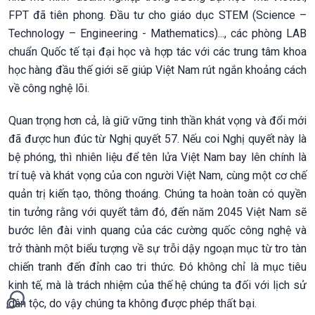
FPT đã tiên phong. Đầu tư cho giáo dục STEM (Science –
Technology – Engineering - Mathematics)..., các phòng LAB
chuẩn Quốc tế tại đại học và hợp tác với các trung tâm khoa
học hàng đầu thế giới sẽ giúp Việt Nam rút ngắn khoảng cách
về công nghệ lõi.
Quan trọng hơn cả, là giữ vững tinh thần khát vọng và đổi mới
đã được hun đúc từ Nghị quyết 57. Nếu coi Nghị quyết này là
bệ phóng, thì nhiên liệu để tên lửa Việt Nam bay lên chính là
trí tuệ và khát vọng của con người Việt Nam, cùng một cơ chế
quản trị kiến tạo, thông thoáng. Chúng ta hoàn toàn có quyền
tin tưởng rằng với quyết tâm đó, đến năm 2045 Việt Nam sẽ
bước lên đài vinh quang của các cường quốc công nghệ và
trở thành một biểu tượng về sự trỗi dậy ngoạn mục từ tro tàn
chiến tranh đến đỉnh cao tri thức. Đó không chỉ là mục tiêu
kinh tế, mà là trách nhiệm của thế hệ chúng ta đối với lịch sử
dân tộc, do vậy chúng ta không được phép thất bại.