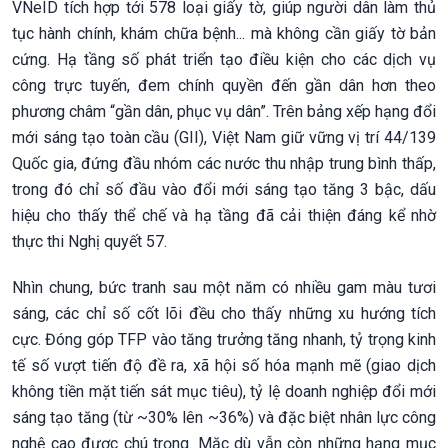
VNeID tích hợp tới 578 loại giấy tờ, giúp người dân làm thủ
tục hành chính, khám chữa bệnh... mà không cần giấy tờ bản
cứng. Hạ tầng số phát triển tạo điều kiện cho các dịch vụ
công trực tuyến, đem chính quyền đến gần dân hơn theo
phương châm “gần dân, phục vụ dân”. Trên bảng xếp hạng đổi
mới sáng tạo toàn cầu (GII), Việt Nam giữ vững vị trí 44/139
Quốc gia, đứng đầu nhóm các nước thu nhập trung bình thấp,
trong đó chỉ số đầu vào đổi mới sáng tạo tăng 3 bậc, dấu
hiệu cho thấy thể chế và hạ tầng đã cải thiện đáng kể nhờ
thực thi Nghị quyết 57.
Nhìn chung, bức tranh sau một năm có nhiều gam màu tươi
sáng, các chỉ số cốt lõi đều cho thấy những xu hướng tích
cực. Đóng góp TFP vào tăng trưởng tăng nhanh, tỷ trọng kinh
tế số vượt tiến độ đề ra, xã hội số hóa mạnh mẽ (giao dịch
không tiền mặt tiến sát mục tiêu), tỷ lệ doanh nghiệp đổi mới
sáng tạo tăng (từ ~30% lên ~36%) và đặc biệt nhân lực công
nghệ cao được chú trọng. Mặc dù vẫn còn những hạng mục