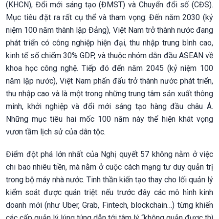
(KHCN), Đổi mới sáng tạo (ĐMST) và Chuyển đổi số (CĐS).
Mục tiêu đặt ra rất cụ thể và tham vọng: Đến năm 2030 (kỷ
niệm 100 năm thành lập Đảng), Việt Nam trở thành nước đang
phát triển có công nghiệp hiện đại, thu nhập trung bình cao,
kinh tế số chiếm 30% GDP, và thuộc nhóm dẫn đầu ASEAN về
khoa học công nghệ. Tiếp đó đến năm 2045 (kỷ niệm 100
năm lập nước), Việt Nam phấn đấu trở thành nước phát triển,
thu nhập cao và là một trong những trung tâm sản xuất thông
minh, khởi nghiệp và đổi mới sáng tạo hàng đầu châu Á.
Những mục tiêu hai mốc 100 năm này thể hiện khát vọng
vươn tầm lịch sử của dân tộc.
Điểm đột phá lớn nhất của Nghị quyết 57 không nằm ở việc
chi bao nhiêu tiền, mà nằm ở cuộc cách mạng tư duy quản trị
trong bộ máy nhà nước. Tinh thần kiến tạo thay cho lối quản lý
kiểm soát được quán triệt: nếu trước đây các mô hình kinh
doanh mới (như Uber, Grab, Fintech, blockchain…) từng khiến
các cấp quản lý lúng túng dẫn tới tâm lý “không quản được thì