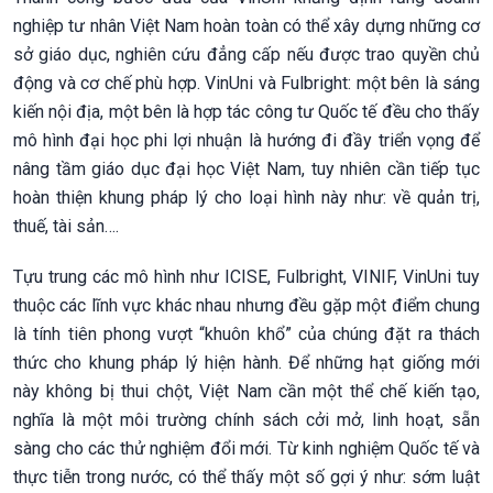
nghiệp tư nhân Việt Nam hoàn toàn có thể xây dựng những cơ
sở giáo dục, nghiên cứu đẳng cấp nếu được trao quyền chủ
động và cơ chế phù hợp. VinUni và Fulbright: một bên là sáng
kiến nội địa, một bên là hợp tác công tư Quốc tế đều cho thấy
mô hình đại học phi lợi nhuận là hướng đi đầy triển vọng để
nâng tầm giáo dục đại học Việt Nam, tuy nhiên cần tiếp tục
hoàn thiện khung pháp lý cho loại hình này như: về quản trị,
thuế, tài sản….
Tựu trung các mô hình như ICISE, Fulbright, VINIF, VinUni tuy
thuộc các lĩnh vực khác nhau nhưng đều gặp một điểm chung
là tính tiên phong vượt “khuôn khổ” của chúng đặt ra thách
thức cho khung pháp lý hiện hành. Để những hạt giống mới
này không bị thui chột, Việt Nam cần một thể chế kiến tạo,
nghĩa là một môi trường chính sách cởi mở, linh hoạt, sẵn
sàng cho các thử nghiệm đổi mới. Từ kinh nghiệm Quốc tế và
thực tiễn trong nước, có thể thấy một số gợi ý như: sớm luật