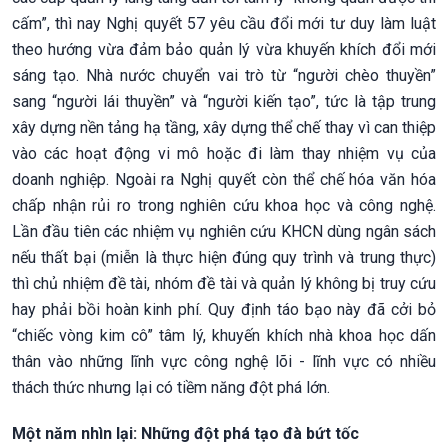
cấm”, thì nay Nghị quyết 57 yêu cầu đổi mới tư duy làm luật
theo hướng vừa đảm bảo quản lý vừa khuyến khích đổi mới
sáng tạo. Nhà nước chuyển vai trò từ “người chèo thuyền”
sang “người lái thuyền” và “người kiến tạo”, tức là tập trung
xây dựng nền tảng hạ tầng, xây dựng thể chế thay vì can thiệp
vào các hoạt động vi mô hoặc đi làm thay nhiệm vụ của
doanh nghiệp. Ngoài ra Nghị quyết còn thể chế hóa văn hóa
chấp nhận rủi ro trong nghiên cứu khoa học và công nghệ.
Lần đầu tiên các nhiệm vụ nghiên cứu KHCN dùng ngân sách
nếu thất bại (miễn là thực hiện đúng quy trình và trung thực)
thì chủ nhiệm đề tài, nhóm đề tài và quản lý không bị truy cứu
hay phải bồi hoàn kinh phí. Quy định táo bạo này đã cởi bỏ
“chiếc vòng kim cô” tâm lý, khuyến khích nhà khoa học dấn
thân vào những lĩnh vực công nghệ lõi - lĩnh vực có nhiều
thách thức nhưng lại có tiềm năng đột phá lớn.
Một năm nhìn lại: Những đột phá tạo đà bứt tốc