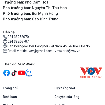
Trưởng ban
: Phó Cẩm Hoa
Phó trưởng ban:
Nguyễn Thị Thu Hoa
Phó trưởng ban:
Bùi Mạnh Hùng
Phó trưởng ban:
Cao Đình Trung
Liên hệ
024 38252070
024 38266707
Ban Đối ngoại, Đài Tiếng nói Việt Nam, 45 Bà Triệu, Hà Nội
Email: vietkieuvov@gmail.com - vovworld@vov.vn
Mạng xã hội
Theo dõi VOV World:
Trang chủ
Dạy tiếng Việt
Bình luận
Chuyện của làng