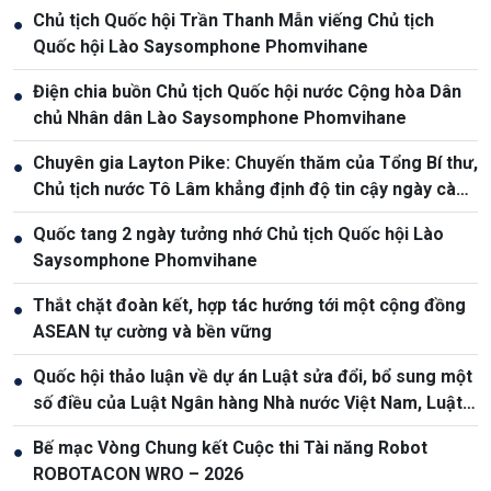
Chủ tịch Quốc hội Trần Thanh Mẫn viếng Chủ tịch
●
Quốc hội Lào Saysomphone Phomvihane
Điện chia buồn Chủ tịch Quốc hội nước Cộng hòa Dân
●
chủ Nhân dân Lào Saysomphone Phomvihane
Chuyên gia Layton Pike: Chuyến thăm của Tổng Bí thư,
●
Chủ tịch nước Tô Lâm khẳng định độ tin cậy ngày càng
cao giữa Việt Nam và Australia
Quốc tang 2 ngày tưởng nhớ Chủ tịch Quốc hội Lào
●
Saysomphone Phomvihane
Thắt chặt đoàn kết, hợp tác hướng tới một cộng đồng
●
ASEAN tự cường và bền vững
Quốc hội thảo luận về dự án Luật sửa đổi, bổ sung một
●
số điều của Luật Ngân hàng Nhà nước Việt Nam, Luật
Phòng, chống rửa tiền
Bế mạc Vòng Chung kết Cuộc thi Tài năng Robot
●
ROBOTACON WRO – 2026