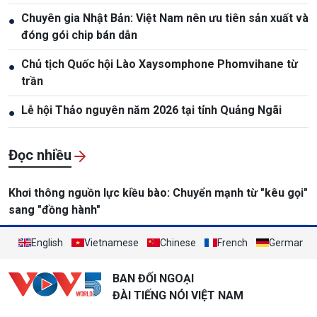
Chuyên gia Nhật Bản: Việt Nam nên ưu tiên sản xuất và
●
đóng gói chip bán dẫn
Chủ tịch Quốc hội Lào Xaysomphone Phomvihane từ
●
trần
Lễ hội Thảo nguyên năm 2026 tại tỉnh Quảng Ngãi
●
Đọc nhiều
Khơi thông nguồn lực kiều bào: Chuyển mạnh từ "kêu gọi"
sang "đồng hành"
English
Vietnamese
Chinese
French
German
BAN ĐỐI NGOẠI
ĐÀI TIẾNG NÓI VIỆT NAM