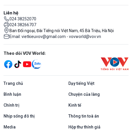
Liên hệ
024 38252070
024 38266707
Ban Đối ngoại, Đài Tiếng nói Việt Nam, 45 Bà Triệu, Hà Nội
Email: vietkieuvov@gmail.com - vovworld@vov.vn
Mạng xã hội
Theo dõi VOV World:
Trang chủ
Dạy tiếng Việt
Bình luận
Chuyện của làng
Chính trị
Kinh tế
Nhịp sống đô thị
Thông tin toà án
Media
Hộp thư thính giả