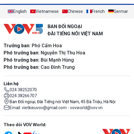
English
Vietnamese
Chinese
French
German
BAN ĐỐI NGOẠI
ĐÀI TIẾNG NÓI VIỆT NAM
Trưởng ban
: Phó Cẩm Hoa
Phó trưởng ban:
Nguyễn Thị Thu Hoa
Phó trưởng ban:
Bùi Mạnh Hùng
Phó trưởng ban:
Cao Đình Trung
Liên hệ
024 38252070
024 38266707
Ban Đối ngoại, Đài Tiếng nói Việt Nam, 45 Bà Triệu, Hà Nội
Email: vietkieuvov@gmail.com - vovworld@vov.vn
Mạng xã hội
Theo dõi VOV World: