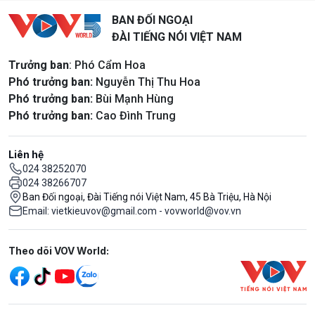
BAN ĐỐI NGOẠI
ĐÀI TIẾNG NÓI VIỆT NAM
Trưởng ban
: Phó Cẩm Hoa
Phó trưởng ban:
Nguyễn Thị Thu Hoa
Phó trưởng ban:
Bùi Mạnh Hùng
Phó trưởng ban:
Cao Đình Trung
Liên hệ
024 38252070
024 38266707
Ban Đối ngoại, Đài Tiếng nói Việt Nam, 45 Bà Triệu, Hà Nội
Email: vietkieuvov@gmail.com - vovworld@vov.vn
Mạng xã hội
Theo dõi VOV World: