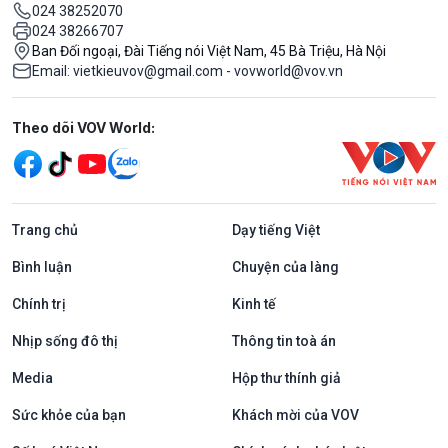
024 38252070
024 38266707
Ban Đối ngoại, Đài Tiếng nói Việt Nam, 45 Bà Triệu, Hà Nội
Email: vietkieuvov@gmail.com - vovworld@vov.vn
Mạng xã hội
Theo dõi VOV World:
Trang chủ
Dạy tiếng Việt
Bình luận
Chuyện của làng
Chính trị
Kinh tế
Nhịp sống đô thị
Thông tin toà án
Media
Hộp thư thính giả
Sức khỏe của bạn
Khách mời của VOV