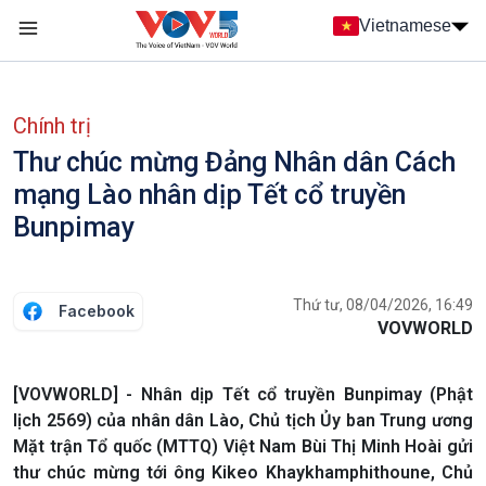
Nhảy đến nội dung
Vietnamese
Main navigation
menu phụ tiếng Việt
Chính trị
Thư chúc mừng Đảng Nhân dân Cách
mạng Lào nhân dịp Tết cổ truyền
Bunpimay
Thứ tư, 08/04/2026, 16:49
Facebook
VOVWORLD
[VOVWORLD] - Nhân dịp Tết cổ truyền Bunpimay (Phật
lịch 2569) của nhân dân Lào, Chủ tịch Ủy ban Trung ương
Mặt trận Tổ quốc (MTTQ) Việt Nam Bùi Thị Minh Hoài gửi
thư chúc mừng tới ông Kikeo Khaykhamphithoune, Chủ