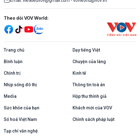
Email: vietkieuvov@gmail.com - vovworld@vov.vn
Mạng xã hội
Theo dõi VOV World:
Trang chủ
Dạy tiếng Việt
Bình luận
Chuyện của làng
Chính trị
Kinh tế
Nhịp sống đô thị
Thông tin toà án
Media
Hộp thư thính giả
Sức khỏe của bạn
Khách mời của VOV
Số hoá Việt Nam
Chính sách pháp luật
Tạp chí văn nghệ