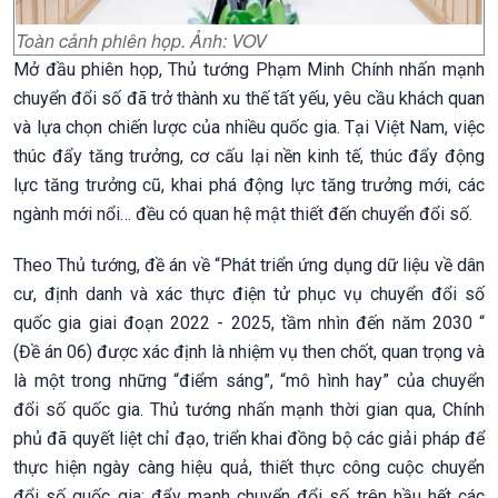
Toàn cảnh phiên họp. Ảnh: VOV
Mở đầu phiên họp, Thủ tướng Phạm Minh Chính nhấn mạnh
chuyển đổi số đã trở thành xu thế tất yếu, yêu cầu khách quan
và lựa chọn chiến lược của nhiều quốc gia. Tại Việt Nam, việc
thúc đẩy tăng trưởng, cơ cấu lại nền kinh tế, thúc đẩy động
lực tăng trưởng cũ, khai phá động lực tăng trưởng mới, các
ngành mới nổi… đều có quan hệ mật thiết đến chuyển đổi số.
Theo Thủ tướng, đề án về “Phát triển ứng dụng dữ liệu về dân
cư, định danh và xác thực điện tử phục vụ chuyển đổi số
quốc gia giai đoạn 2022 - 2025, tầm nhìn đến năm 2030 “
(Đề án 06) được xác định là nhiệm vụ then chốt, quan trọng và
là một trong những “điểm sáng”, “mô hình hay” của chuyển
đổi số quốc gia. Thủ tướng nhấn mạnh thời gian qua, Chính
phủ đã quyết liệt chỉ đạo, triển khai đồng bộ các giải pháp để
thực hiện ngày càng hiệu quả, thiết thực công cuộc chuyển
đổi số quốc gia; đẩy mạnh chuyển đổi số trên hầu hết các