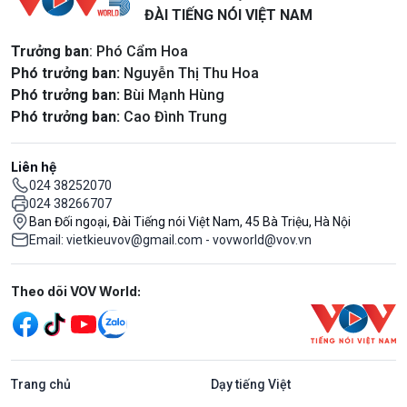
ĐÀI TIẾNG NÓI VIỆT NAM
Trưởng ban
: Phó Cẩm Hoa
Phó trưởng ban:
Nguyễn Thị Thu Hoa
Phó trưởng ban:
Bùi Mạnh Hùng
Phó trưởng ban:
Cao Đình Trung
Liên hệ
024 38252070
024 38266707
Ban Đối ngoại, Đài Tiếng nói Việt Nam, 45 Bà Triệu, Hà Nội
Email: vietkieuvov@gmail.com - vovworld@vov.vn
Mạng xã hội
Theo dõi VOV World:
Trang chủ
Dạy tiếng Việt