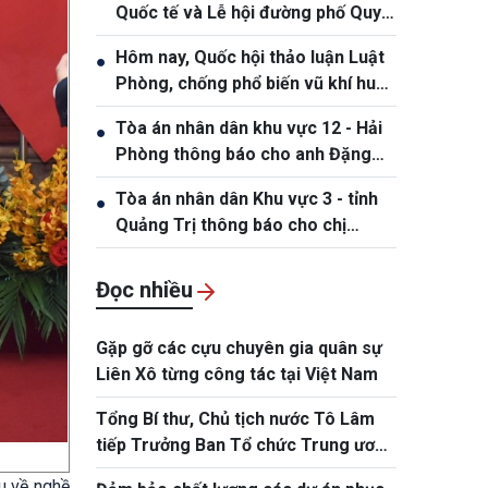
Quốc tế và Lễ hội đường phố Quy
Nhơn – Gia Lai 2026
Hôm nay, Quốc hội thảo luận Luật
●
Phòng, chống phổ biến vũ khí huỷ
diệt hàng loạt
Tòa án nhân dân khu vực 12 - Hải
●
Phòng thông báo cho anh Đặng
Hồng Tiệp, sinh ngày 20/5/1989
Tòa án nhân dân Khu vực 3 - tỉnh
●
Quảng Trị thông báo cho chị
Phạm Thị Giang, sinh ngày
19/10/1991
Đọc nhiều
Gặp gỡ các cựu chuyên gia quân sự
Liên Xô từng công tác tại Việt Nam
Tổng Bí thư, Chủ tịch nước Tô Lâm
tiếp Trưởng Ban Tổ chức Trung ương
Đảng Nhân dân Cách mạng Lào
u về nghề