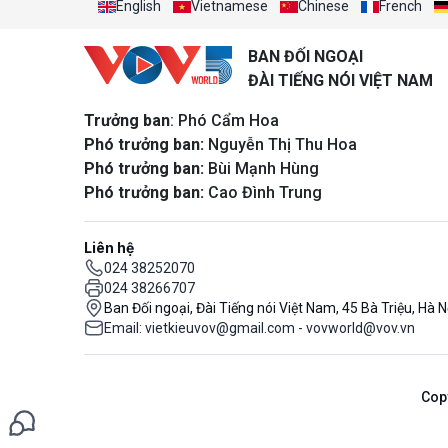
English
Vietnamese
Chinese
French
BAN ĐỐI NGOẠI
ĐÀI TIẾNG NÓI VIỆT NAM
Trưởng ban
: Phó Cẩm Hoa
Phó trưởng ban:
Nguyễn Thị Thu Hoa
Phó trưởng ban:
Bùi Mạnh Hùng
Phó trưởng ban:
Cao Đình Trung
Liên hệ
024 38252070
024 38266707
Ban Đối ngoại, Đài Tiếng nói Việt Nam, 45 Bà Triệu, Hà N
Email: vietkieuvov@gmail.com - vovworld@vov.vn
Cop