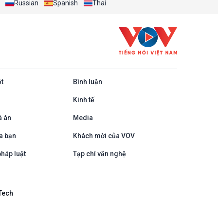
Russian
Spanish
Thai
ệt
Bình luận
Kinh tế
à án
Media
a bạn
Khách mời của VOV
háp luật
Tạp chí văn nghệ
Tech