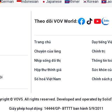
German
Indonesian
Japanese
Khmer
Korean
Lao
Mạng xã hội
Theo dõi VOV World:
Trang chủ
Dạy tiếng Vi
Chuyện của làng
Chính trị
Nhịp sống đô thị
Thông tin to
Hộp thư thính giả
Sức khỏe củ
ội
Số hoá Việt Nam
Chính sách p
yright © VOV5. All rights reserved. Developed and operated by Solid
Giấy phép hoạt động: 14444/GP- BTTTT ban hành 5/9/2011