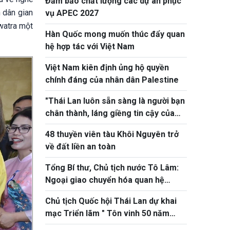
Đảm bảo chất lượng các dự án phục
 dân gian
vụ APEC 2027
watra một
Hàn Quốc mong muốn thúc đẩy quan
hệ hợp tác với Việt Nam
Việt Nam kiên định ủng hộ quyền
chính đáng của nhân dân Palestine
"Thái Lan luôn sẵn sàng là người bạn
chân thành, láng giềng tin cậy của
Việt Nam"
48 thuyền viên tàu Khôi Nguyên trở
về đất liền an toàn
Tổng Bí thư, Chủ tịch nước Tô Lâm:
Ngoại giao chuyển hóa quan hệ
thành nguồn lực phát triển thực chất
Chủ tịch Quốc hội Thái Lan dự khai
mạc Triển lãm " Tôn vinh 50 năm
quan hệ ngoại giao Việt Nam - Thái