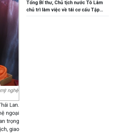
Tổng Bí thư, Chủ tịch nước Tô Lâm
Lan"
chủ trì làm việc về tái cơ cấu Tập
đoàn Than – Khoáng sản Việt Nam
 mỹ nghệ
hái Lan.
 hệ ngoại
an trọng
ịch, giao