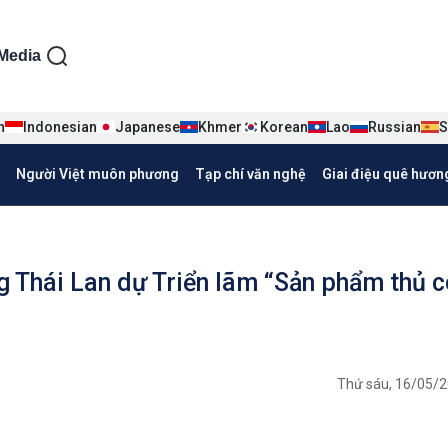
ện tiếng Việt
Media
n
Indonesian
Japanese
Khmer
Korean
Lao
Russian
S
Người Việt muôn phương
Tạp chí văn nghệ
Giai điệu quê hươn
g Thái Lan dự Triển lãm “Sản phẩm thủ 
Thứ sáu, 16/05/2