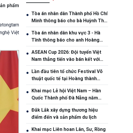
sản phẩm
Tòa án nhân dân Thành phố Hồ Chí
●
Minh thông báo cho bà Huỳnh Thị
etongtarn
Nương và bà Huỳnh Thị Lý.
nghệ Việt
Tòa án nhân dân khu vực 3 - Hà
●
Tĩnh thông báo cho anh Hoàng
Phan Anh, sinh năm 1980
ASEAN Cup 2026: Đội tuyển Việt
●
Nam thẳng tiến vào bán kết với
thành tích nhất bảng
Lần đầu tiên tổ chức Festival Võ
●
thuật quốc tế tại Hoàng thành
Thăng Long
Khai mạc Lễ hội Việt Nam – Hàn
●
Quốc Thành phố Đà Nẵng năm
2026
Đắk Lắk xây dựng thương hiệu
●
điểm đến và sản phẩm du lịch
Khai mạc Liên hoan Lân, Sư, Rồng
●