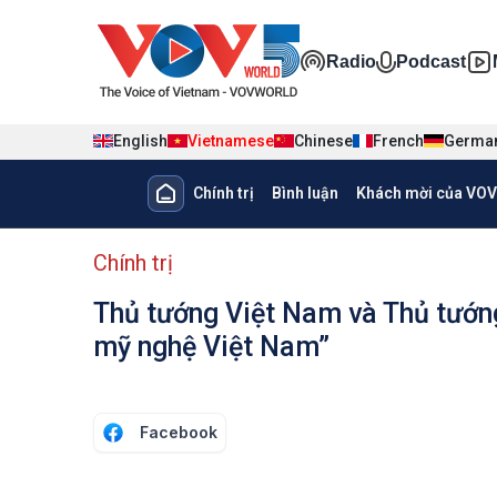
Nhảy đến nội dung
Đa phương ti
Radio
Podcast
English
Vietnamese
Chinese
French
Germa
Main navigation
Chính trị
Bình luận
Khách mời của VOV
menu phụ tiếng Việt
Chính trị
Thủ tướng Việt Nam và Thủ tướn
mỹ nghệ Việt Nam”
Facebook