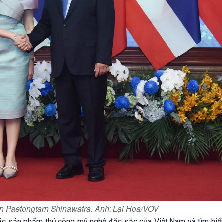
n Paetongtarn Shinawatra. Ảnh: Lại Hoa/VOV
các sản phẩm thủ công mỹ nghệ đặc sắc của Việt Nam và tìm hiể