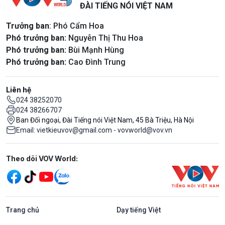
ĐÀI TIẾNG NÓI VIỆT NAM
Trưởng ban
: Phó Cẩm Hoa
Phó trưởng ban:
Nguyễn Thị Thu Hoa
Phó trưởng ban:
Bùi Mạnh Hùng
Phó trưởng ban:
Cao Đình Trung
Liên hệ
024 38252070
024 38266707
Ban Đối ngoại, Đài Tiếng nói Việt Nam, 45 Bà Triệu, Hà Nội
Email: vietkieuvov@gmail.com - vovworld@vov.vn
Mạng xã hội
Theo dõi VOV World:
Trang chủ
Dạy tiếng Việt