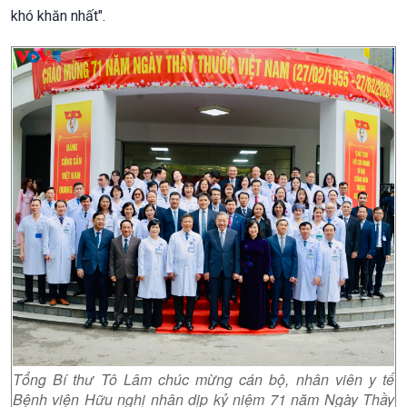
khó khăn nhất".
Tổng Bí thư Tô Lâm chúc mừng cán bộ, nhân viên y tế
Bệnh viện Hữu nghị nhân dịp kỷ niệm 71 năm Ngày Thầy