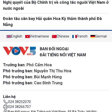
Nghị quyết của Bộ Chính trị về công tác người Việt Nam ở
nước ngoài
Đoàn tàu sân bay Hải quân Hoa Kỳ thăm thành phố Đà
Nẵng
English
Vietnamese
Chinese
French
German
BAN ĐỐI NGOẠI
ĐÀI TIẾNG NÓI VIỆT NAM
Trưởng ban
: Phó Cẩm Hoa
Phó trưởng ban:
Nguyễn Thị Thu Hoa
Phó trưởng ban:
Bùi Mạnh Hùng
Phó trưởng ban:
Cao Đình Trung
Liên hệ
024 38252070
024 38266707
Ban Đối ngoại, Đài Tiếng nói Việt Nam, 45 Bà Triệu, Hà Nội