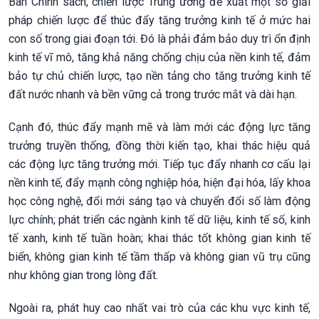
Ban Chính sách, chiến lược Trung ương đề xuất một số giải
pháp chiến lược để thúc đẩy tăng trưởng kinh tế ở mức hai
con số trong giai đoạn tới. Đó là phải đảm bảo duy trì ổn định
kinh tế vĩ mô, tăng khả năng chống chịu của nền kinh tế, đảm
bảo tự chủ chiến lược, tạo nền tảng cho tăng trưởng kinh tế
đất nước nhanh và bền vững cả trong trước mắt và dài hạn.
Cạnh đó, thúc đẩy mạnh mẽ và làm mới các động lực tăng
trưởng truyền thống, đồng thời kiến tạo, khai thác hiệu quả
các động lực tăng trưởng mới. Tiếp tục đẩy nhanh cơ cấu lại
nền kinh tế, đẩy mạnh công nghiệp hóa, hiện đại hóa, lấy khoa
học công nghệ, đổi mới sáng tạo và chuyển đổi số làm động
lực chính; phát triển các ngành kinh tế dữ liệu, kinh tế số, kinh
tế xanh, kinh tế tuần hoàn; khai thác tốt không gian kinh tế
biển, không gian kinh tế tầm thấp và không gian vũ trụ cũng
như không gian trong lòng đất.
Ngoài ra, phát huy cao nhất vai trò của các khu vực kinh tế,