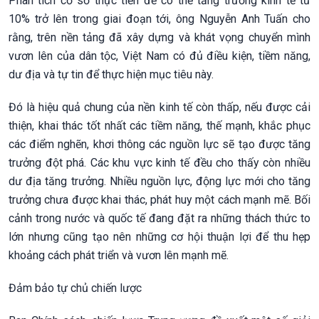
Phân tích cơ sở thực tiễn để có thể tăng trưởng kinh tế từ
10% trở lên trong giai đoạn tới, ông Nguyễn Anh Tuấn cho
rằng, trên nền tảng đã xây dựng và khát vọng chuyển mình
vươn lên của dân tộc, Việt Nam có đủ điều kiện, tiềm năng,
dư địa và tự tin để thực hiện mục tiêu này.
Đó là hiệu quả chung của nền kinh tế còn thấp, nếu được cải
thiện, khai thác tốt nhất các tiềm năng, thế mạnh, khắc phục
các điểm nghẽn, khơi thông các nguồn lực sẽ tạo được tăng
trưởng đột phá. Các khu vực kinh tế đều cho thấy còn nhiều
dư địa tăng trưởng. Nhiều nguồn lực, động lực mới cho tăng
trưởng chưa được khai thác, phát huy một cách mạnh mẽ. Bối
cảnh trong nước và quốc tế đang đặt ra những thách thức to
lớn nhưng cũng tạo nên những cơ hội thuận lợi để thu hẹp
khoảng cách phát triển và vươn lên mạnh mẽ.
Đảm bảo tự chủ chiến lược