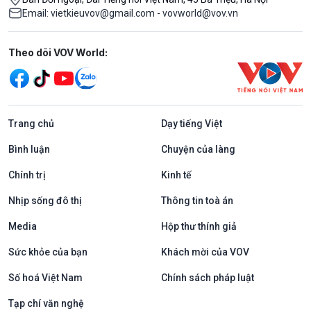
Email: vietkieuvov@gmail.com - vovworld@vov.vn
Mạng xã hội
Theo dõi VOV World:
Trang chủ
Dạy tiếng Việt
Bình luận
Chuyện của làng
Chính trị
Kinh tế
Nhịp sống đô thị
Thông tin toà án
Media
Hộp thư thính giả
Sức khỏe của bạn
Khách mời của VOV
Số hoá Việt Nam
Chính sách pháp luật
Tạp chí văn nghệ