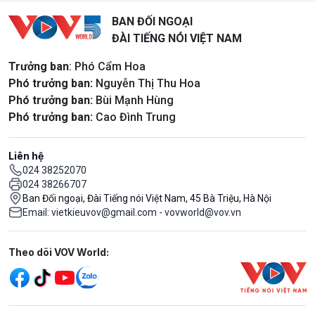
BAN ĐỐI NGOẠI
ĐÀI TIẾNG NÓI VIỆT NAM
Trưởng ban
: Phó Cẩm Hoa
Phó trưởng ban:
Nguyễn Thị Thu Hoa
Phó trưởng ban:
Bùi Mạnh Hùng
Phó trưởng ban:
Cao Đình Trung
Liên hệ
024 38252070
024 38266707
Ban Đối ngoại, Đài Tiếng nói Việt Nam, 45 Bà Triệu, Hà Nội
Email: vietkieuvov@gmail.com - vovworld@vov.vn
Mạng xã hội
Theo dõi VOV World: