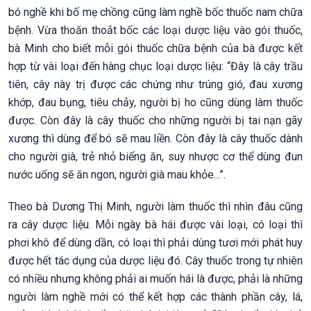
bó nghề khi bố mẹ chồng cũng làm nghề bốc thuốc nam chữa
bệnh. Vừa thoăn thoắt bốc các loại dược liệu vào gói thuốc,
bà Minh cho biết mỗi gói thuốc chữa bệnh của bà được kết
hợp từ vài loại đến hàng chục loại dược liệu: “Đây là cây trầu
tiên, cây này trị được các chứng như trúng gió, đau xương
khớp, đau bụng, tiêu chảy, người bị ho cũng dùng làm thuốc
được. Còn đây là cây thuốc cho những người bị tai nạn gãy
xương thì dùng để bó sẽ mau liền. Còn đây là cây thuốc dành
cho người già, trẻ nhỏ biếng ăn, suy nhược cơ thể dùng đun
nước uống sẽ ăn ngon, người già mau khỏe...”.
Theo bà Dương Thị Minh, người làm thuốc thì nhìn đâu cũng
ra cây dược liệu. Mỗi ngày bà hái được vài loại, có loại thì
phơi khô để dùng dần, có loại thì phải dùng tươi mới phát huy
được hết tác dụng của dược liệu đó. Cây thuốc trong tự nhiên
có nhiều nhưng không phải ai muốn hái là được, phải là những
người làm nghề mới có thể kết hợp các thành phần cây, lá,