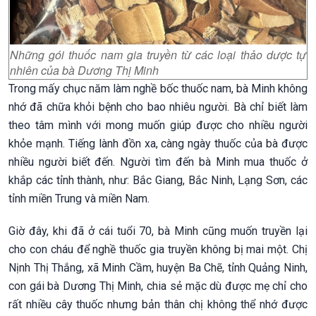
Những gói thuốc nam gia truyền từ các loại thảo dược tự
nhiên của bà Dương Thị Minh
Trong mấy chục năm làm nghề bốc thuốc nam, bà Minh không
nhớ đã chữa khỏi bệnh cho bao nhiêu người. Bà chỉ biết làm
theo tâm mình với mong muốn giúp được cho nhiều người
khỏe mạnh. Tiếng lành đồn xa, càng ngày thuốc của bà được
nhiều người biết đến. Người tìm đến bà Minh mua thuốc ở
khắp các tỉnh thành, như: Bắc Giang, Bắc Ninh, Lạng Sơn, các
tỉnh miền Trung và miền Nam.
Giờ đây, khi đã ở cái tuổi 70, bà Minh cũng muốn truyền lại
cho con cháu để nghề thuốc gia truyền không bị mai một. Chị
Nịnh Thị Thắng, xã Minh Cầm, huyện Ba Chẽ, tỉnh Quảng Ninh,
con gái bà Dương Thị Minh, chia sẻ mặc dù được mẹ chỉ cho
rất nhiều cây thuốc nhưng bản thân chị không thể nhớ được