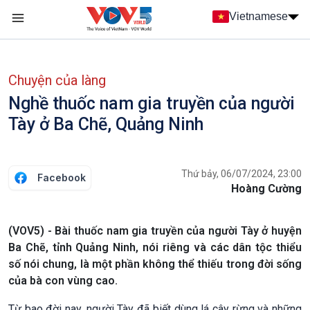
Nhảy đến nội dung
Vietnamese
Main navigation
menu phụ tiếng Việt
Chuyện của làng
Nghề thuốc nam gia truyền của người
Tày ở Ba Chẽ, Quảng Ninh
Thứ bảy, 06/07/2024, 23:00
Facebook
Hoàng Cường
(VOV5) - Bài thuốc nam gia truyền của người Tày ở huyện
Ba Chẽ, tỉnh Quảng Ninh, nói riêng và các dân tộc thiểu
số nói chung, là một phần không thể thiếu trong đời sống
của bà con vùng cao.
Từ bao đời nay, người Tày đã biết dùng lá cây rừng và những