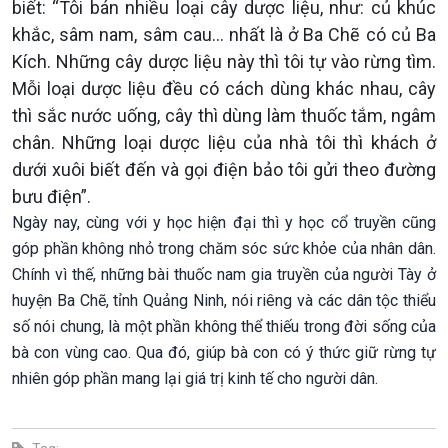
biết: “Tôi bán nhiều loại cây dược liệu, như: củ khúc
khắc, sâm nam, sâm cau... nhất là ở Ba Chẽ có củ Ba
Kích. Những cây dược liệu này thì tôi tự vào rừng tìm.
Mỗi loại dược liệu đều có cách dùng khác nhau, cây
thì sắc nước uống, cây thì dùng làm thuốc tắm, ngâm
chân. Những loại dược liệu của nhà tôi thì khách ở
dưới xuôi biết đến và gọi điện bảo tôi gửi theo đường
bưu điện”.
Ngày nay, cùng với y học hiện đại thì y học cổ truyền cũng
góp phần không nhỏ trong chăm sóc sức khỏe của nhân dân.
Chính vì thế, những bài thuốc nam gia truyền của người Tày ở
huyện Ba Chẽ, tỉnh Quảng Ninh, nói riêng và các dân tộc thiểu
số nói chung, là một phần không thể thiếu trong đời sống của
bà con vùng cao. Qua đó, giúp bà con có ý thức giữ rừng tự
nhiên góp phần mang lại giá trị kinh tế cho người dân.