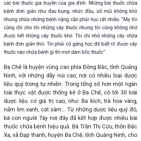
các bài thuốc gia truyền của gia đình. Những bài thuốc chữa
bệnh đơn giản như đau bụng, nhức đầu, sổ mũi không khó
nhưng chữa những bệnh nặng cần phải học rất nhiều: “Mẹ tôi
cũng chỉ cho tôi những cây thuốc nhưng tôi cũng không nhớ
được hết những cây thuốc khó. Tôi chỉ nhớ những cây chữa
bệnh đơn giản thôi. Tôi phải cố gắng học để biết rõ được cây
thuốc nào chữa bệnh gì thì mới dám bốc thuốc”.
Ba Chẽ là huyện vùng cao phía Đông Bắc, tỉnh Quảng
Ninh, với những dãy núi cao, nơi có nhiều loại dược
liệu quý trong tự nhiên. Trong tổng số hơn một ngàn
loài thực vật được thống kê ở Ba Chẽ, có tới 30 loài
dược liệu có giá trị cao, như: Ba kích, trà hoa vàng,
nấm lim xanh, cát sâm… Từ những dược liệu quý đó,
bà con người Tày nơi đây đã kết hợp được nhiều bài
thuốc chữa bệnh hiệu quả. Bà Trần Thị Cứu, thôn Bắc
Xa, xã Đạp thanh, huyện Ba Chẽ, tỉnh Quảng Ninh, cho