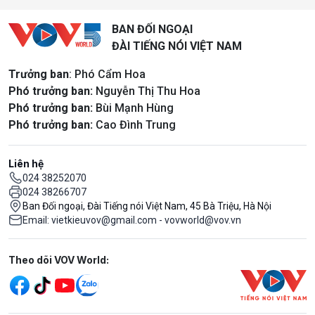
BAN ĐỐI NGOẠI
ĐÀI TIẾNG NÓI VIỆT NAM
Trưởng ban
: Phó Cẩm Hoa
Phó trưởng ban:
Nguyễn Thị Thu Hoa
Phó trưởng ban:
Bùi Mạnh Hùng
Phó trưởng ban:
Cao Đình Trung
Liên hệ
024 38252070
024 38266707
Ban Đối ngoại, Đài Tiếng nói Việt Nam, 45 Bà Triệu, Hà Nội
Email: vietkieuvov@gmail.com - vovworld@vov.vn
Mạng xã hội
Theo dõi VOV World: