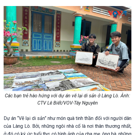
Các bạn trẻ hào hứng với dự án vẽ lại di sản ở Làng Lò. Ảnh:
CTV Lê Biết/VOV-Tây Nguyên
Dự án “Vẽ lại di sản” như món quà tinh thần đối với người dân
của Làng Lò. Bởi, những ngôi nhà cổ là nơi thân thương nhất,
ở đó có ký ức tuổi thơ, có hình ảnh của cha mẹ, ông bà, những