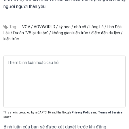
người người thân yêu.
Tag:
VOV /
VOVWORLD /
ký họa /
nhà cổ /
Làng Lò /
tỉnh Đắk
Lắk /
Dự án “Vẽ lại di sản” /
không gian kiến trúc /
điểm đến du lịch /
kiến trúc
This site is protected by reCAPTCHA and the Google
Privacy Policy
and
Terms of Service
apply.
Bình luận của bạn sẽ được xét duyệt trước khi đăng