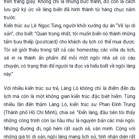
trên trang giấy. Không chỉ là những bức tranh, đó còn là cách
lưu giữ ký ức về làng biển đã hình thành từ hàng chục năm
trước.
Kiến trúc sư Lê Ngọc Tùng, người khởi xướng dự án “Vẽ lại di
sản”, cho biết: "Quan trọng nhất, tôi muốn biến nó thành những
tấm bưu thiếp (postcard) cho khách du lịch có thể mua được.
Tôi sẽ giới thiệu trong tất cả các homestay, các villa du lịch,
sẽ in ra thành ấn phẩm để mỗi một ngôi nhà sẽ có câu
chuyện, có trạng thái để người ta đọc và hiểu biết về ngôi làng
này."
Với nhiều kiến trúc sư trẻ, Làng Lò không chỉ là điểm đến du
lịch mà còn là một không gian kiến trúc đặc biệt hiếm. Từng
nhiều lần đến thăm Làng Lò, kiến trúc sư Phan Đình Trung
(Thành phố Hồ Chí Minh), chia sẻ: "Đến làng, đầu tiên tôi thấy
những công trình còn lại hầu như là nguyên bản các mái ngói.
Những đường đi, ngõ hẻm rất sạch sẽ, văn minh. Cộng với
những giá trị di sản, ngôi làng mang lịch sử, tính nhận diện rất