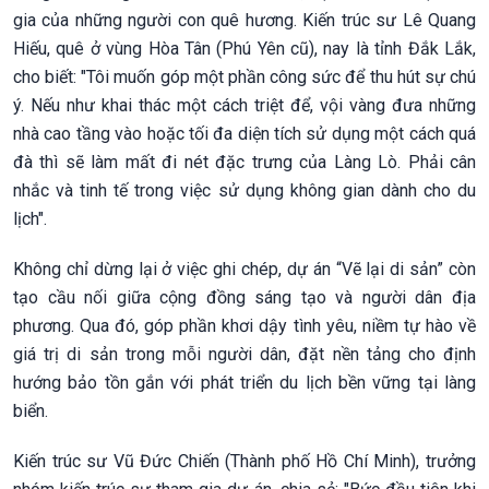
gia của những người con quê hương. Kiến trúc sư Lê Quang
Hiếu, quê ở vùng Hòa Tân (Phú Yên cũ), nay là tỉnh Đắk Lắk,
cho biết: "Tôi muốn góp một phần công sức để thu hút sự chú
ý. Nếu như khai thác một cách triệt để, vội vàng đưa những
nhà cao tầng vào hoặc tối đa diện tích sử dụng một cách quá
đà thì sẽ làm mất đi nét đặc trưng của Làng Lò. Phải cân
nhắc và tinh tế trong việc sử dụng không gian dành cho du
lịch".
Không chỉ dừng lại ở việc ghi chép, dự án “Vẽ lại di sản” còn
tạo cầu nối giữa cộng đồng sáng tạo và người dân địa
phương. Qua đó, góp phần khơi dậy tình yêu, niềm tự hào về
giá trị di sản trong mỗi người dân, đặt nền tảng cho định
hướng bảo tồn gắn với phát triển du lịch bền vững tại làng
biển.
Kiến trúc sư Vũ Đức Chiến (Thành phố Hồ Chí Minh), trưởng