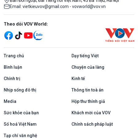
Ban Đối ngoại, Đài Tiếng nói Việt Nam, 45 Bà Triệu, Hà Nội
Email: vietkieuvov@gmail.com - vovworld@vov.vn
Mạng xã hội
Theo dõi VOV World:
Trang chủ
Dạy tiếng Việt
Bình luận
Chuyện của làng
Chính trị
Kinh tế
Nhịp sống đô thị
Thông tin toà án
Media
Hộp thư thính giả
Sức khỏe của bạn
Khách mời của VOV
Số hoá Việt Nam
Chính sách pháp luật
Tạp chí văn nghệ