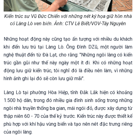
Kiến trúc sư Vũ Đức Chiến với những nét ký họa giữ hồn nhà
cổ Làng Lò ven biển. Ảnh: CTV Lê Biết/VOV-Tây Nguyên
Những hoạt động này cũng tạo ấn tượng với nhiều du khách
khi đến lưu trú tại Làng Lò. Ông Đình DZũ, một người làm
nghệ thuật đến từ Đà Lạt, cho rằng: "Những ngôi làng có kiến
trúc gần gũi như thế này ngày một ít đi. Khi có những hoạt
động lưu giữ kiến trúc, tôi nghĩ đó là điều nên làm, vì những
hình ảnh ghi lại đó sẽ còn lưu giữ mãi".
Làng Lò tại phường Hòa Hiệp, tỉnh Đắk Lắk hiện có khoảng
1.500 hộ dân, trong đó nhiều gia đình sinh sống trong những
ngôi nhà truyền thống ba gian, mái ngói đỏ, được xây dựng từ
thập niên 60 - 70 của thế kỷ trước. Kiến trúc này được thiết kế
phù hợp với khí hậu vùng biển và tạo nên nét đặc trưng riêng
của ngôi làng.