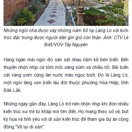
Những ngôi nhà được xây những năm 60 tại Làng Lò với kiến
trúc đặc trưng được người dân gìn giữ cẩn thận. Ảnh: CTV Lê
Biết/VOV-Tây Nguyên
Hàng ngàn mái ngói đỏ san sát nhau nằm kề bên biển. Bến
thuyền nhộn nhịp cá tôm mỗi sáng sớm và chiều tối. Bãi biển
cát vàng ươm cùng làn nước màu ngọc bích. Đó là Làng Lò,
một ngôi làng ven biển lâu đời thuộc phường Hòa Hiệp, tỉnh
Đắk Lắk.
Những ngày gần đây, Làng Lò trở nên nhộn nhịp khi đón nhiều
kiến trúc sư trẻ từ khắp nơi tìm đến. Họ mang theo sổ vẽ, bút
ký họa và tình yêu với di sản kiến trúc để tham gia dự án cộng
đồng “Vẽ lại di sản”.