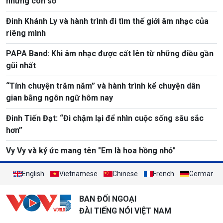
những con số
Đinh Khánh Ly và hành trình đi tìm thế giới âm nhạc của
riêng mình
PAPA Band: Khi âm nhạc được cất lên từ những điều gần
gũi nhất
“Tính chuyện trăm năm” và hành trình kể chuyện dân
gian bằng ngôn ngữ hôm nay
Đinh Tiến Đạt: “Đi chậm lại để nhìn cuộc sống sâu sắc
hơn”
Vy Vy và ký ức mang tên "Em là hoa hồng nhỏ"
English
Vietnamese
Chinese
French
German
BAN ĐỐI NGOẠI
ĐÀI TIẾNG NÓI VIỆT NAM