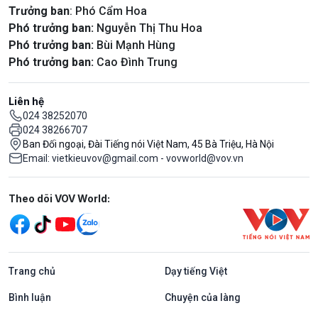
Trưởng ban
: Phó Cẩm Hoa
Phó trưởng ban:
Nguyễn Thị Thu Hoa
Phó trưởng ban:
Bùi Mạnh Hùng
Phó trưởng ban:
Cao Đình Trung
Liên hệ
024 38252070
024 38266707
Ban Đối ngoại, Đài Tiếng nói Việt Nam, 45 Bà Triệu, Hà Nội
Email: vietkieuvov@gmail.com - vovworld@vov.vn
Mạng xã hội
Theo dõi VOV World:
Trang chủ
Dạy tiếng Việt
Bình luận
Chuyện của làng