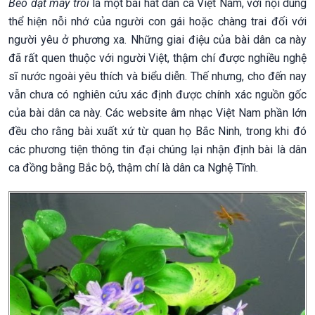
Bèo dạt mây trôi
là một bài hát dân ca Việt Nam, với nội dung
thể hiện nỗi nhớ của người con gái hoặc chàng trai đối với
người yêu ở phương xa. Những giai điệu của bài dân ca này
đã rất quen thuộc với người Việt, thậm chí được nghiều nghệ
sĩ nước ngoài yêu thích và biểu diễn. Thế nhưng, cho đến nay
vẫn chưa có nghiên cứu xác định được chính xác nguồn gốc
của bài dân ca này. Các website âm nhạc Việt Nam phần lớn
đều cho rằng bài xuất xứ từ quan họ Bắc Ninh, trong khi đó
các phương tiện thông tin đại chúng lại nhận định bài là dân
ca đồng bằng Bắc bộ, thậm chí là dân ca Nghệ Tĩnh.