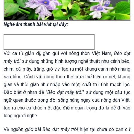
Nghe âm thanh bài viết tại đây:
Với ca từ giản dị, gần gũi với nông thôn Việt Nam,
Bèo dạt
mây trôi
sử dụng những hình tượng nghệ thuật như cánh bèo,
chim, cá, mây, trăng, gió v.v. tạo ra một khung cảnh nhớ nhung
sâu lắng. Cảnh vật nông thôn thời xưa thể hiện rõ nét, không
gian và thời gian như nhập vào một, chất trữ tình mạch lạc.
Đặc biệt ở nhan đề "
Bèo dạt mây trôi
" sử dụng một câu tục
ngữ quen thuộc trong đời sống hàng ngày của nông dân Việt,
tạo ra cho ca khúc một đặc điểm quan trọng đó là dễ đi vào
lòng người nghe.
Về nguồn gốc bài
Bèo dạt mây trôi
hiện tại chưa có căn cứ