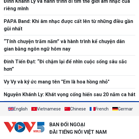
Đinh Khánh Ly và hành trình đi tìm thế giới âm nhạc của
riêng mình
PAPA Band: Khi âm nhạc được cất lên từ những điều gần
gũi nhất
“Tính chuyện trăm năm” và hành trình kể chuyện dân
gian bằng ngôn ngữ hôm nay
Đinh Tiến Đạt: “Đi chậm lại để nhìn cuộc sống sâu sắc
hơn”
Vy Vy và ký ức mang tên "Em là hoa hồng nhỏ"
Nguyễn Khánh Ly: Khát vọng cống hiến sau 20 năm ca hát
English
Vietnamese
Chinese
French
German
BAN ĐỐI NGOẠI
ĐÀI TIẾNG NÓI VIỆT NAM