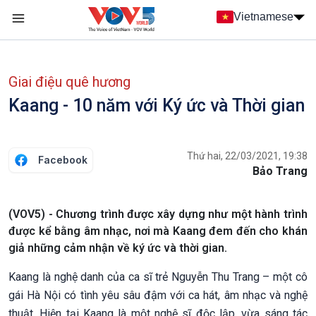
Nhảy đến nội dung
Vietnamese
Main navigation
menu phụ tiếng Việt
Giai điệu quê hương
Kaang - 10 năm với Ký ức và Thời gian
Thứ hai, 22/03/2021, 19:38
Facebook
Bảo Trang
(VOV5) - Chương trình được xây dựng như một hành trình
được kể bằng âm nhạc, nơi mà Kaang đem đến cho khán
giả những cảm nhận về ký ức và thời gian.
Kaang là nghệ danh của ca sĩ trẻ Nguyễn Thu Trang – một cô
gái Hà Nội có tình yêu sâu đậm với ca hát, âm nhạc và nghệ
thuật. Hiện tại Kaang là một nghệ sĩ độc lập, vừa sáng tác