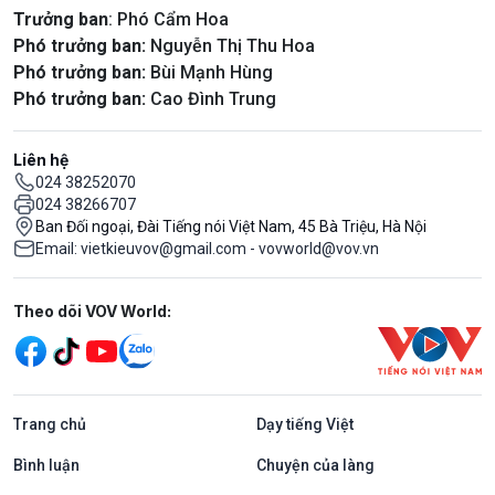
Trưởng ban
: Phó Cẩm Hoa
Phó trưởng ban:
Nguyễn Thị Thu Hoa
Phó trưởng ban:
Bùi Mạnh Hùng
Phó trưởng ban:
Cao Đình Trung
Liên hệ
024 38252070
024 38266707
Ban Đối ngoại, Đài Tiếng nói Việt Nam, 45 Bà Triệu, Hà Nội
Email: vietkieuvov@gmail.com - vovworld@vov.vn
Mạng xã hội
Theo dõi VOV World:
Trang chủ
Dạy tiếng Việt
Bình luận
Chuyện của làng