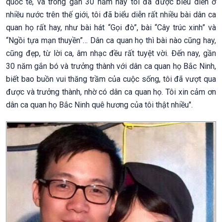
quốc tế, và trong gần 30 năm nay tôi đã được biểu diễn ở
nhiều nước trên thế giới, tôi đã biểu diễn rất nhiều bài dân ca
quan họ rất hay, như bài hát “Gọi đò”, bài “Cây trúc xinh” và
“Ngồi tựa mạn thuyền”… Dân ca quan họ thì bài nào cũng hay,
cũng đẹp, từ lời ca, âm nhạc đều rất tuyệt vời. Đến nay, gần
30 năm gắn bó và trưởng thành với dân ca quan họ Bắc Ninh,
biết bao buồn vui thăng trầm của cuộc sống, tôi đã vượt qua
được và trưởng thành, nhờ có dân ca quan họ. Tôi xin cảm ơn
dân ca quan họ Bắc Ninh quê hương của tôi thật nhiều".