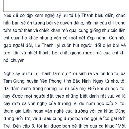
Nếu đã có dịp xem nghệ sỹ ưu tú Lệ Thanh biểu diễn, chắc
hẳn bạn sẽ ấn tượng bởi vẻ duyên dáng, nền nã của chị trong
tấm áo tứ thân và chiếc khăn mỏ quạ, cũng giống như các liền
chị quan họ khác nhưng vẫn có một nét đẹp riêng. Còn nếu
gặp ngoài đời, Lệ Thanh lại cuốn hút người đối diện bởi vẻ
tươi tắn và nhiệt thành, bởi chất giọng mượt mà của chị khi
nói chuyện.
Nghệ sỹ ưu tú Lệ Thanh tâm sự: "Tôi sinh ra và lớn lên tại xã
Tam Giang, huyện Yên Phong, tỉnh Bắc Ninh. Ngay từ nhỏ, tôi
đã đắm mình trong những lời ru của mẹ. Đến khi đi học, tôi
hay được mọi người đặt theo những biệt danh rất vui, và là
cây đơn ca văn nghệ của trường. Ví dụ năm học cấp 2, tôi
tham gia Liên hoan văn nghệ của trường với ca khúc Dáng
đứng Bến Tre, và đi đâu cũng được bạn bè gọi là “cô gái Bến
Tre’. Đến cấp 3, tôi lại được bạn bè thích qua ca khúc “Một