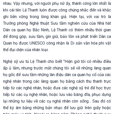
nhau. Vậy nhưng, với người phụ nữ ấy, thành công lớn nhất là
khi cái tên Lệ Thanh luôn được công chúng nhắc đến và khắc
ghi bền vững trong lòng khán giả. Hiện tại, với vai trò là
Trưởng phòng Nghệ thuật Sưu tầm nghiên cứu của Nhà hát
Dân ca quan họ Bắc Ninh, Lệ Thanh có thêm nhiều thời gian
để đóng góp, sưu tầm, gìn giữ, bảo tồn và phát triển Dân ca
Quan họ được UNESCO công nhận là Di sản văn hóa phi vật
thể đại diện của nhân loại.
Nghệ sỹ ưu tú Lệ Thanh cho biết "Hiện giờ tôi có nhiều điều
ấp ủ lắm, nhưng trước mắt chúng tôi sẽ về những làng quan
họ gốc để sưu tầm những làn điệu dân ca quan họ cổ của các
nghệ nhân trong các làng quan họ bằng cách thu thanh trực
tiếp từ các nghệ nhân, hoặc đưa các nghệ sỹ trẻ để học trực
tiếp từ các cụ nghệ nhân, hoặc lưu vào băng đĩa, phục dựng
lại những tư liệu về các cụ nghệ nhân còn sống… Sau đó có
thể ký âm bằng những bản nhạc để lưu giữ trên giấy hoặc