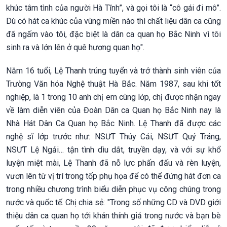
khúc tâm tình của người Hà Tĩnh”, và gọi tôi là “cô gái đi mô”.
Dù có hát ca khúc của vùng miền nào thì chất liệu dân ca cũng
đã ngấm vào tôi, đặc biệt là dân ca quan họ Bắc Ninh vì tôi
sinh ra và lớn lên ở quê hương quan họ".
Năm 16 tuổi, Lệ Thanh trúng tuyển và trở thành sinh viên của
Trường Văn hóa Nghệ thuật Hà Bắc. Năm 1987, sau khi tốt
nghiệp, là 1 trong 10 anh chị em cùng lớp, chị được nhận ngay
về làm diễn viên của Đoàn Dân ca Quan họ Bắc Ninh nay là
Nhà Hát Dân Ca Quan họ Bắc Ninh. Lệ Thanh đã được các
nghệ sĩ lớp trước như: NSƯT Thúy Cải, NSƯT Quý Tráng,
NSƯT Lệ Ngải… tận tình dìu dắt, truyền dạy, và với sự khổ
luyện miệt mài, Lệ Thanh đã nỗ lực phấn đấu và rèn luyện,
vươn lên từ vị trí trong tốp phụ họa để có thể đứng hát đơn ca
trong nhiều chương trình biểu diễn phục vụ công chúng trong
nước và quốc tế. Chị chia sẻ: "Trong số những CD và DVD giới
thiệu dân ca quan họ tới khán thính giả trong nước và bạn bè