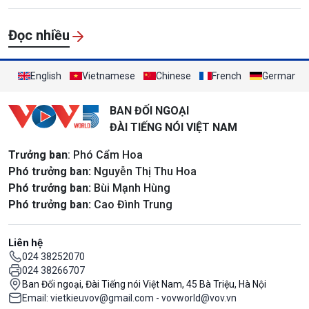
Đọc nhiều
English
Vietnamese
Chinese
French
German
BAN ĐỐI NGOẠI
ĐÀI TIẾNG NÓI VIỆT NAM
Trưởng ban
: Phó Cẩm Hoa
Phó trưởng ban:
Nguyễn Thị Thu Hoa
Phó trưởng ban:
Bùi Mạnh Hùng
Phó trưởng ban:
Cao Đình Trung
Liên hệ
024 38252070
024 38266707
Ban Đối ngoại, Đài Tiếng nói Việt Nam, 45 Bà Triệu, Hà Nội
Email: vietkieuvov@gmail.com - vovworld@vov.vn