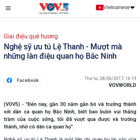
Nhảy đến nội dung
Vietnamese
Main navigation
menu phụ tiếng Việt
Giai điệu quê hương
Nghệ sỹ ưu tú Lệ Thanh - Mượt mà
những làn điệu quan họ Bắc Ninh
Thứ tư, 28/06/2017, 16:19
Facebook
VOVWORLD
(VOV5) - "Đến nay, gần 30 năm gắn bó và trưởng thành
với dân ca quan họ Bắc Ninh, biết bao buồn vui thăng
trầm của cuộc sống, tôi đã vượt qua được và trưởng
thành, nhờ có dân ca quan họ".
Nghệ sỹ ưu tú Lệ Thanh là một liền chị quan họ tài sắc của