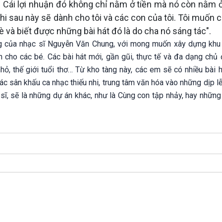
ẹp. Cái lợi nhuận đó không chỉ nằm ở tiền mà nó còn nằm 
i sau này sẽ dành cho tôi và các con của tôi. Tôi muốn c
 và biết được những bài hát đó là do cha nó sáng tác".
ưởng của nhạc sĩ Nguyễn Văn Chung, với mong muốn xây dựng kh
 cho các bé. Các bài hát mới, gần gũi, thực tế và đa dạng chủ đ
nhỏ, thế giới tuổi thơ… Từ kho tàng này, các em sẽ có nhiều bài 
ác sân khấu ca nhạc thiếu nhi, trung tâm văn hóa vào những dịp lễ
c sĩ, sẽ là những dự án khác, như là Cùng con tập nhảy, hay nhữn