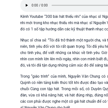
Kênh Youtube “300 bài hát thiếu nhi” của nhạc sĩ Ng
nhi mới trong kho nhạc thiếu nhi mà nhạc sĩ Nguyễn 
đó có 1 số tập hướng dẫn các kỹ thuật thanh nhạc cơ
Nhạc sĩ chia sẻ: "Tôi đã trở thành một người cha, và
niên, tình yêu đối với tôi rất quan trọng. Tôi đã yêu
cho tình yêu, để viết những ca khúc về tình yêu. Gi
nhìn con mình lớn lên mỗi ngày, nhìn con mình biết đi,
đó, và tôi đã tận dụng những cảm xúc đó để sáng tác 
Trong “giáo trình” của mình, Nguyễn Văn Chung có 
Quỳnh có nền tảng kiến thức tốt khi được đào tạo v
chuỗi Cùng con tập hát. Trong mỗi số, cô Duyên Q
đàn, vừa có khả năng hát, và hát đúng nhịp, đúng nốt
các con phải được nghe một cô gái hát chuẩn để có 
sĩ Nguyễn Văn Chung cho biết.