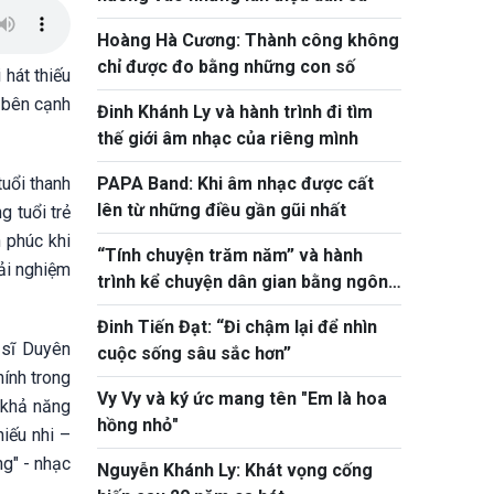
Hoàng Hà Cương: Thành công không
chỉ được đo bằng những con số
 hát thiếu
 bên cạnh
Đinh Khánh Ly và hành trình đi tìm
thế giới âm nhạc của riêng mình
tuổi thanh
PAPA Band: Khi âm nhạc được cất
lên từ những điều gần gũi nhất
g tuổi trẻ
h phúc khi
“Tính chuyện trăm năm” và hành
rải nghiệm
trình kể chuyện dân gian bằng ngôn
ngữ hôm nay
Đinh Tiến Đạt: “Đi chậm lại để nhìn
 sĩ Duyên
cuộc sống sâu sắc hơn”
ính trong
Vy Vy và ký ức mang tên "Em là hoa
 khả năng
hồng nhỏ"
hiếu nhi –
g" - nhạc
Nguyễn Khánh Ly: Khát vọng cống