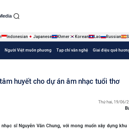
ện tiếng Việt
Media
n
Indonesian
Japanese
Khmer
Korean
Lao
Russian
S
Người Việt muôn phương
Tạp chí văn nghệ
Giai điệu quê hươn
tâm huyết cho dự án âm nhạc tuổi thơ
Thứ hai, 19/06/2
B
của nhạc sĩ Nguyễn Văn Chung, với mong muốn xây dựng khu