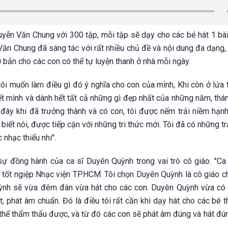
uyễn Văn Chung với 300 tập, mỗi tập sẽ dạy cho các bé hát 1 bài
Văn Chung đã sáng tác với rất nhiều chủ đề và nội dung đa dạng,
 bản cho các con có thể tự luyện thanh ở nhà mỗi ngày.
 tôi muốn làm điều gì đó ý nghĩa cho con của mình, Khi còn ở lứa 
 hết mình và dành hết tất cả những gì đẹp nhất của những năm, thán
ờ đây khi đã trưởng thành và có con, tôi được nếm trải niềm hạn
 biết nói, được tiếp cận với những tri thức mới. Tôi đã có những t
nhạc thiếu nhi".
sự đồng hành của ca sĩ Duyên Quỳnh trong vai trò cô giáo. "Ca
à tốt ngiệp Nhạc viện TPHCM. Tôi chọn Duyên Quỳnh là cô giáo ch
uỳnh sẽ vừa đêm đàn vừa hát cho các con. Duyên Quỳnh vừa có
, phát âm chuẩn. Đó là điều tôi rất cần khi dạy hát cho các bé t
thể thẩm thấu được, và từ đó các con sẽ phát âm đúng và hát đún