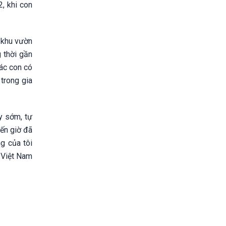
, khi con
t khu vườn
g thời gần
các con có
trong gia
y sớm, tự
đến giờ đã
g của tôi
 Việt Nam