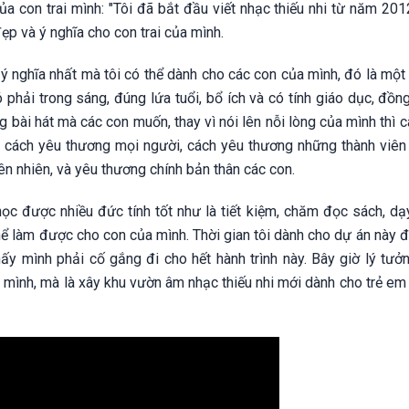
 con trai mình: "Tôi đã bắt đầu viết nhạc thiếu nhi từ năm 2012
 đẹp và ý nghĩa cho con trai của mình.
u ý nghĩa nhất mà tôi có thể dành cho các con của mình, đó là mộ
phải trong sáng, đúng lứa tuổi, bổ ích và có tính giáo dục, đồn
g bài hát mà các con muốn, thay vì nói lên nỗi lòng của mình thì 
cách yêu thương mọi người, cách yêu thương những thành viên 
iên nhiên, và yêu thương chính bản thân các con.
c được nhiều đức tính tốt như là tiết kiệm, chăm đọc sách, dạ
thể làm được cho con của mình. Thời gian tôi dành cho dự án này 
ấy mình phải cố gắng đi cho hết hành trình này. Bây giờ lý tưởn
 mình, mà là xây khu vườn âm nhạc thiếu nhi mới dành cho trẻ em