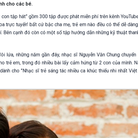
ành cho các bé.
con tập hát” gồm 300 tập được phát miễn phí trên kênh YouTube
hoa trực tuyến' bất cứ bậc cha mẹ, trẻ em nào đều có thể dễ dàng
hí. Bên cạnh đó còn có một số tập hướng dẫn những kỹ thuật than
 đôi lứa, những năm gần đây, nhạc sĩ Nguyễn Văn Chung chuyển 
cho trẻ em, trong đó nhiều bài lấy cảm hứng từ 2 con của mình. 
nh cho "Nhạc sĩ trẻ sáng tác nhiều ca khúc thiếu nhi nhất Việt