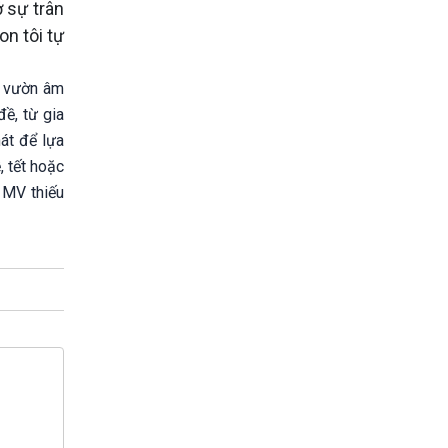
ở sự trân
on tôi tự
u vườn âm
ề, từ gia
hát để lựa
, tết hoặc
g MV thiếu