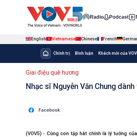
Nhảy đến nội dung
Đa phương ti
Radio
Podcast
English
Vietnamese
Chinese
French
Germa
Main navigation
Chính trị
Bình luận
Khách mời của VOV
menu phụ tiếng Việt
Giai điệu quê hương
Nhạc sĩ Nguyễn Văn Chung dành 
Facebook
(VOV5) - Cùng con tập hát chính là lý tưởng 