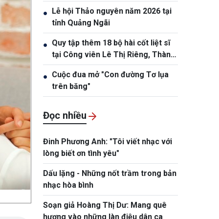
trần
Lễ hội Thảo nguyên năm 2026 tại
●
tỉnh Quảng Ngãi
Quy tập thêm 18 bộ hài cốt liệt sĩ
●
tại Công viên Lê Thị Riêng, Thành
phố Hồ Chí Minh
Cuộc đua mở "Con đường Tơ lụa
●
trên băng"
Đọc nhiều
Đinh Phương Anh: "Tôi viết nhạc với
lòng biết ơn tình yêu"
Dấu lặng - Những nốt trầm trong bản
nhạc hòa bình
Soạn giả Hoàng Thị Dư: Mang quê
hương vào những làn điệu dân ca