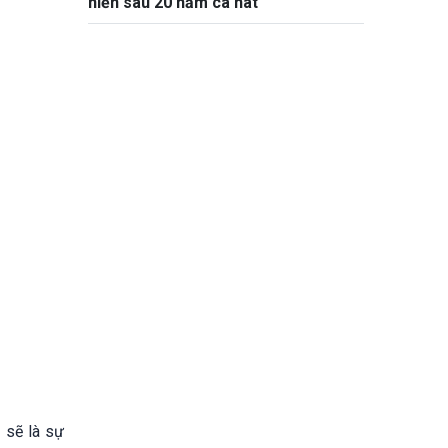
hiến sau 20 năm ca hát
 sẽ là sự