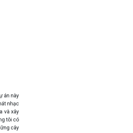
dự án này
hát nhạc
a và xây
ng tôi có
hững cây