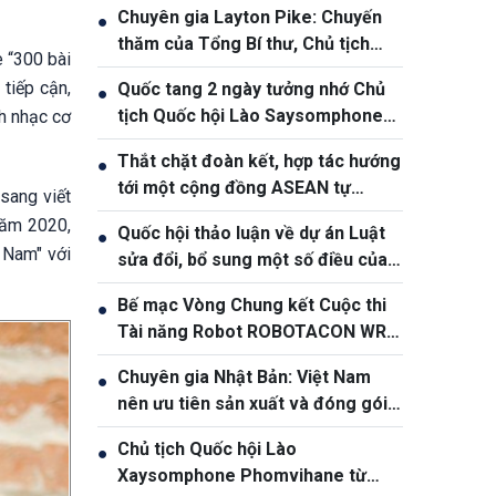
Chuyên gia Layton Pike: Chuyến
●
thăm của Tổng Bí thư, Chủ tịch
 “300 bài
nước Tô Lâm khẳng định độ tin
 tiếp cận,
Quốc tang 2 ngày tưởng nhớ Chủ
●
cậy ngày càng cao giữa Việt Nam
tịch Quốc hội Lào Saysomphone
h nhạc cơ
và Australia
Phomvihane
Thắt chặt đoàn kết, hợp tác hướng
●
tới một cộng đồng ASEAN tự
sang viết
cường và bền vững
Năm 2020,
Quốc hội thảo luận về dự án Luật
●
 Nam" với
sửa đổi, bổ sung một số điều của
Luật Ngân hàng Nhà nước Việt
Bế mạc Vòng Chung kết Cuộc thi
●
Nam, Luật Phòng, chống rửa tiền
Tài năng Robot ROBOTACON WRO
– 2026
Chuyên gia Nhật Bản: Việt Nam
●
nên ưu tiên sản xuất và đóng gói
chip bán dẫn
Chủ tịch Quốc hội Lào
●
Xaysomphone Phomvihane từ