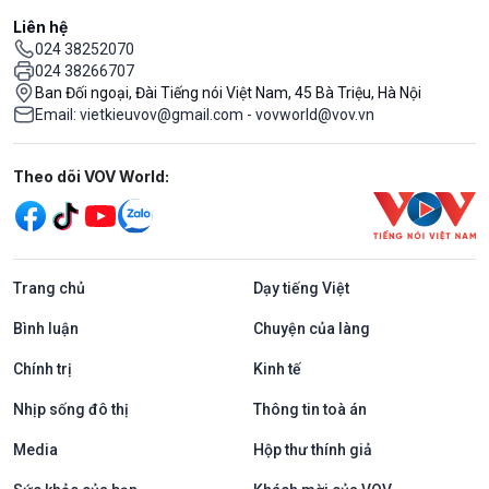
Liên hệ
024 38252070
024 38266707
Ban Đối ngoại, Đài Tiếng nói Việt Nam, 45 Bà Triệu, Hà Nội
Email: vietkieuvov@gmail.com - vovworld@vov.vn
Mạng xã hội
Theo dõi VOV World:
Trang chủ
Dạy tiếng Việt
Bình luận
Chuyện của làng
Chính trị
Kinh tế
Nhịp sống đô thị
Thông tin toà án
Media
Hộp thư thính giả