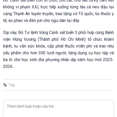
bờ. Cảnh sát biển còn tổ chức cho các chủ tàu cá ký cam kết
không vi phạm IUU, trực tiếp xuống từng tàu cá neo đậu tại
cảng Thạnh An tuyên truyền, trao tặng cờ Tổ quốc, túi thuốc y
tế, áo phao và đèn pin cho ngư dân tại đây.
Dịp này, Bộ Tư lệnh Vùng Cảnh sát biển 3 phối hợp cùng Bệnh
viện Hùng Vương (Thành phố Hồ Chí Minh) tổ chức khám
bệnh, tư vấn sức khỏe, cấp phát thuốc miễn phí và trao nhu
yếu phẩm cho hơn 300 lượt người; tặng dụng cụ học tập và
ba lô cho học sinh địa phương nhân dịp năm học mới 2025-
2026.
Tag: