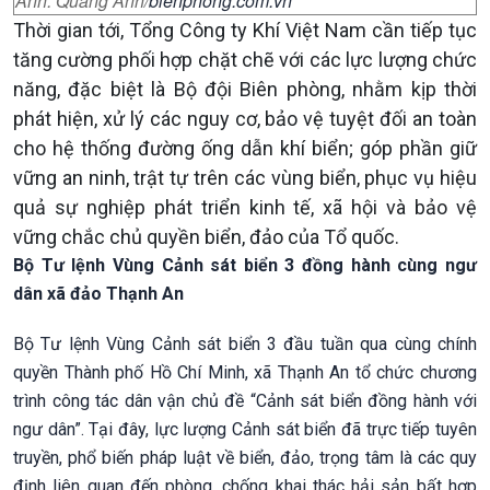
Ảnh: Quang Anh/
bienphong.com.vn
Thời gian tới, Tổng Công ty Khí Việt Nam cần tiếp tục
tăng cường phối hợp chặt chẽ với các lực lượng chức
năng, đặc biệt là Bộ đội Biên phòng, nhằm kịp thời
phát hiện, xử lý các nguy cơ, bảo vệ tuyệt đối an toàn
cho hệ thống đường ống dẫn khí biển; góp phần giữ
vững an ninh, trật tự trên các vùng biển, phục vụ hiệu
quả sự nghiệp phát triển kinh tế, xã hội và bảo vệ
vững chắc chủ quyền biển, đảo của Tổ quốc.
Bộ Tư lệnh Vùng Cảnh sát biển 3 đồng hành cùng ngư
dân xã đảo Thạnh An
Bộ Tư lệnh Vùng Cảnh sát biển 3 đầu tuần qua cùng chính
quyền Thành phố Hồ Chí Minh, xã Thạnh An tổ chức chương
trình công tác dân vận chủ đề “Cảnh sát biển đồng hành với
ngư dân”. Tại đây, lực lượng Cảnh sát biển đã trực tiếp tuyên
truyền, phổ biến pháp luật về biển, đảo, trọng tâm là các quy
định liên quan đến phòng, chống khai thác hải sản bất hợp