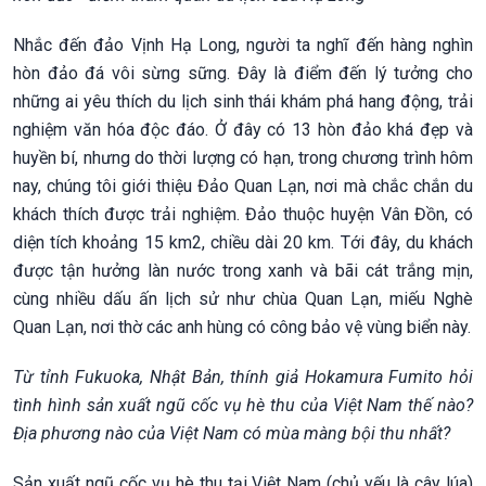
Nhắc đến đảo Vịnh Hạ Long, người ta nghĩ đến hàng nghìn
hòn đảo đá vôi sừng sững. Đây là điểm đến lý tưởng cho
những ai yêu thích du lịch sinh thái khám phá hang động, trải
nghiệm văn hóa độc đáo. Ở đây có 13 hòn đảo khá đẹp và
huyền bí, nhưng do thời lượng có hạn, trong chương trình hôm
nay, chúng tôi giới thiệu Đảo Quan Lạn, nơi mà chắc chắn du
khách thích được trải nghiệm. Đảo thuộc huyện Vân Đồn, có
diện tích khoảng 15 km2, chiều dài 20 km. Tới đây, du khách
được tận hưởng làn nước trong xanh và bãi cát trắng mịn,
cùng nhiều dấu ấn lịch sử như chùa Quan Lạn, miếu Nghè
Quan Lạn, nơi thờ các anh hùng có công bảo vệ vùng biển này.
Từ tỉnh Fukuoka, Nhật Bản, thính giả Hokamura Fumito hỏi
tình hình sản xuất ngũ cốc vụ hè thu của Việt Nam thế nào?
Địa phương nào của Việt Nam có mùa màng bội thu nhất?
Sản xuất ngũ cốc vụ hè thu tại Việt Nam (chủ yếu là cây lúa)