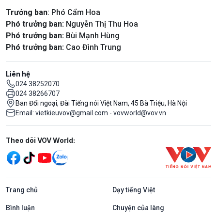
Trưởng ban
: Phó Cẩm Hoa
Phó trưởng ban:
Nguyễn Thị Thu Hoa
Phó trưởng ban:
Bùi Mạnh Hùng
Phó trưởng ban:
Cao Đình Trung
Liên hệ
024 38252070
024 38266707
Ban Đối ngoại, Đài Tiếng nói Việt Nam, 45 Bà Triệu, Hà Nội
Email: vietkieuvov@gmail.com - vovworld@vov.vn
Mạng xã hội
Theo dõi VOV World:
Trang chủ
Dạy tiếng Việt
Bình luận
Chuyện của làng