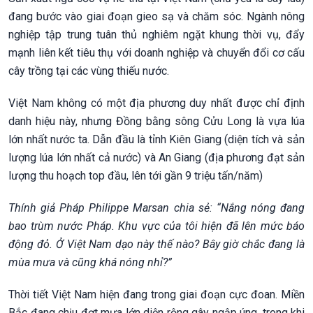
đang bước vào giai đoạn gieo sạ và chăm sóc. Ngành nông
nghiệp tập trung tuân thủ nghiêm ngặt khung thời vụ, đẩy
mạnh liên kết tiêu thụ với doanh nghiệp và chuyển đổi cơ cấu
cây trồng tại các vùng thiếu nước.
Việt Nam không có một địa phương duy nhất được chỉ định
danh hiệu này, nhưng Đồng bằng sông Cửu Long là vựa lúa
lớn nhất nước ta. Dẫn đầu là tỉnh Kiên Giang (diện tích và sản
lượng lúa lớn nhất cả nước) và An Giang (địa phương đạt sản
lượng thu hoạch top đầu, lên tới gần 9 triệu tấn/năm)
Thính giả Pháp Philippe Marsan chia sẻ: “Nắng nóng đang
bao trùm nước Pháp. Khu vực của tôi hiện đã lên mức báo
động đỏ. Ở Việt Nam dạo này thế nào? Bây giờ chắc đang là
mùa mưa và cũng khá nóng nhỉ?”
Thời tiết Việt Nam hiện đang trong giai đoạn cực đoan. Miền
Bắc đang chịu đợt mưa lớn diện rộng gây ngập úng, trong khi