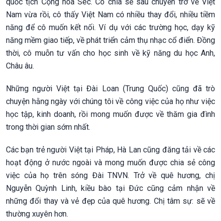
quốc tịch Cộng hòa Séc. Cô chia sẻ sau chuyến trở về Việt
Nam vừa rồi, cô thấy Việt Nam có nhiều thay đổi, nhiều tiềm
năng để cô muốn kết nối. Ví dụ với các trường học, dạy kỹ
năng mềm giao tiếp, về phát triển cảm thụ nhạc cổ điển. Đồng
thời, cô muỗn tư vấn cho học sinh về kỹ năng du học Anh,
Châu âu.
Những người Việt tại Đài Loan (Trung Quốc) cũng đã trò
chuyện hằng ngày với chúng tôi về công việc của họ như việc
học tập, kinh doanh, rồi mong muốn được về thăm gia đình
trong thời gian sớm nhất.
Các bạn trẻ người Việt tại Pháp, Hà Lan cũng đăng tải về các
hoạt động ở nước ngoài và mong muốn được chia sẻ công
việc của họ trên sóng Đài TNVN. Trở về quê hương, chị
Nguyễn Quỳnh Linh, kiều bào tại Đức cũng cảm nhận về
những đổi thay và vẻ đẹp của quê hương. Chị tâm sự: sẽ về
thường xuyên hơn.