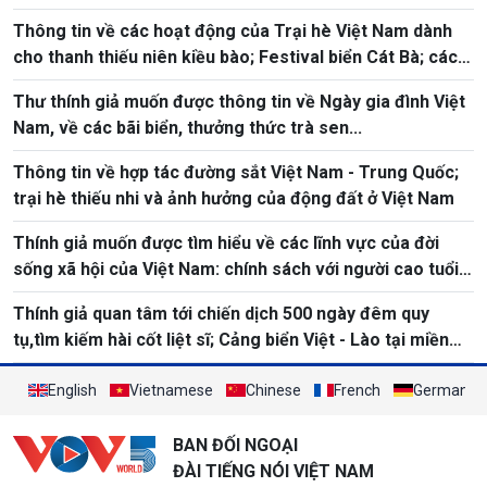
Thông tin về các hoạt động của Trại hè Việt Nam dành
cho thanh thiếu niên kiều bào; Festival biển Cát Bà; các
lĩnh vực như Ngày quốc tế Yoga
Thư thính giả muốn được thông tin về Ngày gia đình Việt
Nam, về các bãi biển, thưởng thức trà sen...
Thông tin về hợp tác đường sắt Việt Nam - Trung Quốc;
trại hè thiếu nhi và ảnh hưởng của động đất ở Việt Nam
Thính giả muốn được tìm hiểu về các lĩnh vực của đời
sống xã hội của Việt Nam: chính sách với người cao tuổi,
ngày môi trường, điểm du lịch
Thính giả quan tâm tới chiến dịch 500 ngày đêm quy
tụ,tìm kiếm hài cốt liệt sĩ; Cảng biển Việt - Lào tại miền
trung
English
Vietnamese
Chinese
French
German
BAN ĐỐI NGOẠI
ĐÀI TIẾNG NÓI VIỆT NAM