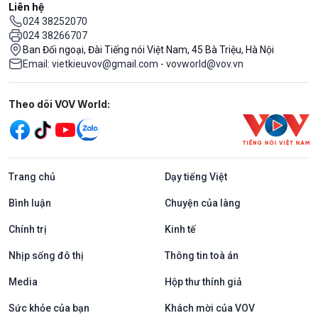
Liên hệ
024 38252070
024 38266707
Ban Đối ngoại, Đài Tiếng nói Việt Nam, 45 Bà Triệu, Hà Nội
Email: vietkieuvov@gmail.com - vovworld@vov.vn
Mạng xã hội
Theo dõi VOV World:
Trang chủ
Dạy tiếng Việt
Bình luận
Chuyện của làng
Chính trị
Kinh tế
Nhịp sống đô thị
Thông tin toà án
Media
Hộp thư thính giả
Sức khỏe của bạn
Khách mời của VOV