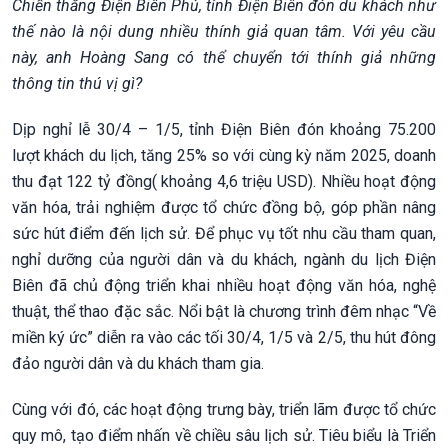
Chiến thắng Điện Biên Phủ, tỉnh Điện Biên đón du khách như
thế nào là nội dung nhiều thính giả quan tâm. Với yêu cầu
này, anh Hoàng Sang có thể chuyển tới thính giả những
thông tin thú vị gì?
Dịp nghỉ lễ 30/4 – 1/5, tỉnh Điện Biên đón khoảng 75.200
lượt khách du lịch, tăng 25% so với cùng kỳ năm 2025, doanh
thu đạt 122 tỷ đồng( khoảng 4,6 triệu USD). Nhiều hoạt động
văn hóa, trải nghiệm được tổ chức đồng bộ, góp phần nâng
sức hút điểm đến lịch sử. Để phục vụ tốt nhu cầu tham quan,
nghỉ dưỡng của người dân và du khách, ngành du lịch Điện
Biên đã chủ động triển khai nhiều hoạt động văn hóa, nghệ
thuật, thể thao đặc sắc. Nổi bật là chương trình đêm nhạc “Về
miền ký ức” diễn ra vào các tối 30/4, 1/5 và 2/5, thu hút đông
đảo người dân và du khách tham gia.
Cùng với đó, các hoạt động trưng bày, triển lãm được tổ chức
quy mô, tạo điểm nhấn về chiều sâu lịch sử. Tiêu biểu là Triển