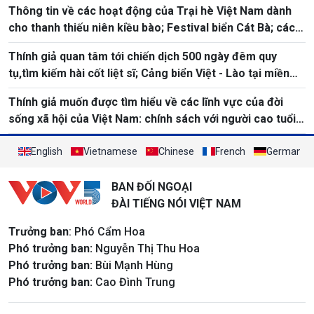
Thông tin về các hoạt động của Trại hè Việt Nam dành
cho thanh thiếu niên kiều bào; Festival biển Cát Bà; các
lĩnh vực như Ngày quốc tế Yoga
Thính giả quan tâm tới chiến dịch 500 ngày đêm quy
tụ,tìm kiếm hài cốt liệt sĩ; Cảng biển Việt - Lào tại miền
trung
Thính giả muốn được tìm hiểu về các lĩnh vực của đời
sống xã hội của Việt Nam: chính sách với người cao tuổi,
ngày môi trường, điểm du lịch
English
Vietnamese
Chinese
French
German
BAN ĐỐI NGOẠI
ĐÀI TIẾNG NÓI VIỆT NAM
Trưởng ban
: Phó Cẩm Hoa
Phó trưởng ban:
Nguyễn Thị Thu Hoa
Phó trưởng ban:
Bùi Mạnh Hùng
Phó trưởng ban:
Cao Đình Trung