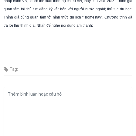
nhập cảnh VN, tôi có thể xuất trình hộ chiếu VN, thay cho visa VN?”. Thính giả
quan tâm tới thủ tục đăng ký kết hôn với người nước ngoài; thủ tục du học.
Thính giả cũng quan tâm tới hình thức du lịch “ homestay”. Chương trình đã
trả lời thư thính giả. Nhấn để nghe nội dung âm thanh:
Tag: