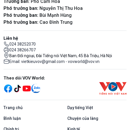
Trưởng ban
: Phó Cẩm Hoa
Phó trưởng ban:
Nguyễn Thị Thu Hoa
Phó trưởng ban:
Bùi Mạnh Hùng
Phó trưởng ban:
Cao Đình Trung
Liên hệ
024 38252070
024 38266707
Ban Đối ngoại, Đài Tiếng nói Việt Nam, 45 Bà Triệu, Hà Nội
Email: vietkieuvov@gmail.com - vovworld@vov.vn
Mạng xã hội
Theo dõi VOV World:
Trang chủ
Dạy tiếng Việt
Bình luận
Chuyện của làng
Chính trị
Kinh tế