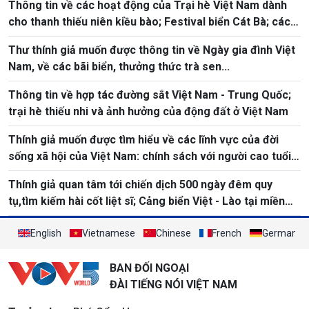
Thông tin về các hoạt động của Trại hè Việt Nam dành
cho thanh thiếu niên kiều bào; Festival biển Cát Bà; các
lĩnh vực như Ngày quốc tế Yoga
Thư thính giả muốn được thông tin về Ngày gia đình Việt
Nam, về các bãi biển, thưởng thức trà sen...
Thông tin về hợp tác đường sắt Việt Nam - Trung Quốc;
trại hè thiếu nhi và ảnh hưởng của động đất ở Việt Nam
Thính giả muốn được tìm hiểu về các lĩnh vực của đời
sống xã hội của Việt Nam: chính sách với người cao tuổi,
ngày môi trường, điểm du lịch
Thính giả quan tâm tới chiến dịch 500 ngày đêm quy
tụ,tìm kiếm hài cốt liệt sĩ; Cảng biển Việt - Lào tại miền
trung
English
Vietnamese
Chinese
French
German
BAN ĐỐI NGOẠI
ĐÀI TIẾNG NÓI VIỆT NAM