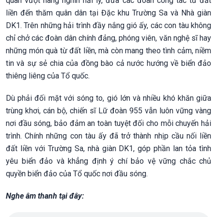
quân vượt hàng nghìn hải lý, đưa các đoàn công tác từ đất
liền đến thăm quân dân tại Đặc khu Trường Sa và Nhà giàn
DK1. Trên những hải trình đầy nắng gió ấy, các con tàu không
chỉ chở các đoàn dân chính đảng, phóng viên, văn nghệ sĩ hay
những món quà từ đất liền, mà còn mang theo tình cảm, niềm
tin và sự sẻ chia của đồng bào cả nước hướng về biển đảo
thiêng liêng của Tổ quốc.
Dù phải đối mặt với sóng to, gió lớn và nhiều khó khăn giữa
trùng khơi, cán bộ, chiến sĩ Lữ đoàn 955 vẫn luôn vững vàng
nơi đầu sóng, bảo đảm an toàn tuyệt đối cho mỗi chuyến hải
trình. Chính những con tàu ấy đã trở thành nhịp cầu nối liền
đất liền với Trường Sa, nhà giàn DK1, góp phần lan tỏa tình
yêu biển đảo và khẳng định ý chí bảo vệ vững chắc chủ
quyền biển đảo của Tổ quốc nơi đầu sóng.
Nghe âm thanh tại đây: