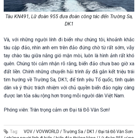
Tàu KN491, Lữ đoàn 955 đưa đoàn công tác đến Trường Sa,
DK1
Và, với những người lính đi biển như chúng tôi, khoảnh khắc
tàu cập đảo, nhìn anh em trên đảo đứng chờ từ rất sớm, vẫy
tay chào tàu giữa nắng gió mặn mòi, luôn là hình ảnh rất khó
quên. Chúng tôi cảm nhận rõ rằng, biển đảo chưa bao giờ xa
đất liền. Chính những chuyến hải trình ấy đã gắn kết triệu trái
tim hướng về Trường Sa, DK1; để tình yêu Tổ quốc, tình quân
dân và ý thức trách nhiệm với chủ quyền biển đảo ngày càng
được lan tỏa sâu rộng hơn trong mỗi người dân Việt Nam.
Phóng viên: Trân trọng cảm ơn Đại tá Đỗ Văn Sơn!
Tag:
VOV /
VOVWORLD /
Trường Sa /
DK1 /
Đại tá Đỗ Văn Sơn