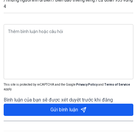
/
những người lính đi biển /
biển đảo thiêng liêng /
Lữ đoàn 955 vùng
4
This site is protected by reCAPTCHA and the Google
Privacy Policy
and
Terms of Service
apply.
Bình luận của bạn sẽ được xét duyệt trước khi đăng
Gửi bình luận