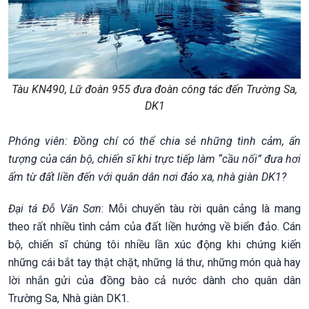
Tàu KN490, Lữ đoàn 955 đưa đoàn công tác đến Trường Sa,
DK1
Phóng viên: Đồng chí có thể chia sẻ những tình cảm, ấn
tượng của cán bộ, chiến sĩ khi trực tiếp làm “cầu nối” đưa hơi
ấm từ đất liền đến với quân dân nơi đảo xa, nhà giàn DK1?
Đại tá Đỗ Văn Sơn
: Mỗi chuyến tàu rời quân cảng là mang
theo rất nhiều tình cảm của đất liền hướng về biển đảo. Cán
bộ, chiến sĩ chúng tôi nhiều lần xúc động khi chứng kiến
những cái bắt tay thật chặt, những lá thư, những món quà hay
lời nhắn gửi của đồng bào cả nước dành cho quân dân
Trường Sa, Nhà giàn DK1.