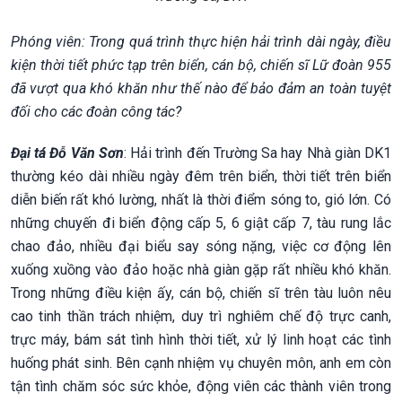
Phóng viên: Trong quá trình thực hiện hải trình dài ngày, điều
kiện thời tiết phức tạp trên biển, cán bộ, chiến sĩ Lữ đoàn 955
đã vượt qua khó khăn như thế nào để bảo đảm an toàn tuyệt
đối cho các đoàn công tác?
Đại tá Đỗ Văn Sơn
: Hải trình đến Trường Sa hay Nhà giàn DK1
thường kéo dài nhiều ngày đêm trên biển, thời tiết trên biển
diễn biến rất khó lường, nhất là thời điểm sóng to, gió lớn. Có
những chuyến đi biển động cấp 5, 6 giật cấp 7, tàu rung lắc
chao đảo, nhiều đại biểu say sóng nặng, việc cơ động lên
xuống xuồng vào đảo hoặc nhà giàn gặp rất nhiều khó khăn.
Trong những điều kiện ấy, cán bộ, chiến sĩ trên tàu luôn nêu
cao tinh thần trách nhiệm, duy trì nghiêm chế độ trực canh,
trực máy, bám sát tình hình thời tiết, xử lý linh hoạt các tình
huống phát sinh. Bên cạnh nhiệm vụ chuyên môn, anh em còn
tận tình chăm sóc sức khỏe, động viên các thành viên trong