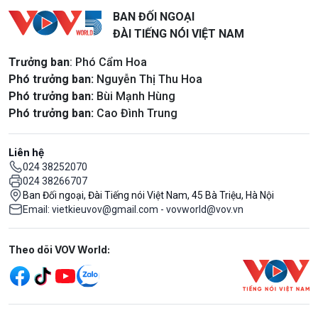
BAN ĐỐI NGOẠI
ĐÀI TIẾNG NÓI VIỆT NAM
Trưởng ban
: Phó Cẩm Hoa
Phó trưởng ban:
Nguyễn Thị Thu Hoa
Phó trưởng ban:
Bùi Mạnh Hùng
Phó trưởng ban:
Cao Đình Trung
Liên hệ
024 38252070
024 38266707
Ban Đối ngoại, Đài Tiếng nói Việt Nam, 45 Bà Triệu, Hà Nội
Email: vietkieuvov@gmail.com - vovworld@vov.vn
Mạng xã hội
Theo dõi VOV World: