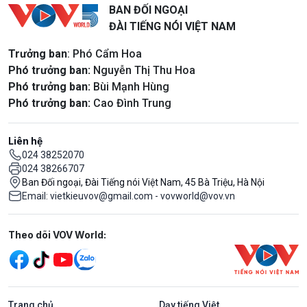
BAN ĐỐI NGOẠI
ĐÀI TIẾNG NÓI VIỆT NAM
Trưởng ban
: Phó Cẩm Hoa
Phó trưởng ban:
Nguyễn Thị Thu Hoa
Phó trưởng ban:
Bùi Mạnh Hùng
Phó trưởng ban:
Cao Đình Trung
Liên hệ
024 38252070
024 38266707
Ban Đối ngoại, Đài Tiếng nói Việt Nam, 45 Bà Triệu, Hà Nội
Email: vietkieuvov@gmail.com - vovworld@vov.vn
Mạng xã hội
Theo dõi VOV World:
Trang chủ
Dạy tiếng Việt