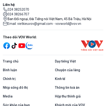
Liên hệ
024 38252070
024 38266707
Ban Đối ngoại, Đài Tiếng nói Việt Nam, 45 Bà Triệu, Hà Nội
Email: vietkieuvov@gmail.com - vovworld@vov.vn
Mạng xã hội
Theo dõi VOV World:
Trang chủ
Dạy tiếng Việt
Bình luận
Chuyện của làng
Chính trị
Kinh tế
Nhịp sống đô thị
Thông tin toà án
Media
Hộp thư thính giả
Sức khỏe của bạn
Khách mời của VOV