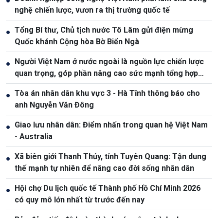
●
nghệ chiến lược, vươn ra thị trường quốc tế
Tổng Bí thư, Chủ tịch nước Tô Lâm gửi điện mừng
●
Quốc khánh Cộng hòa Bờ Biển Ngà
Người Việt Nam ở nước ngoài là nguồn lực chiến lược
●
quan trọng, góp phần nâng cao sức mạnh tổng hợp
quốc gia
Tòa án nhân dân khu vực 3 - Hà Tĩnh thông báo cho
●
anh Nguyễn Văn Đông
Giao lưu nhân dân: Điểm nhấn trong quan hệ Việt Nam
●
- Australia
Xã biên giới Thanh Thủy, tỉnh Tuyên Quang: Tận dung
●
thế mạnh tự nhiên để nâng cao đời sống nhân dân
Hội chợ Du lịch quốc tế Thành phố Hồ Chí Minh 2026
●
có quy mô lớn nhất từ trước đến nay