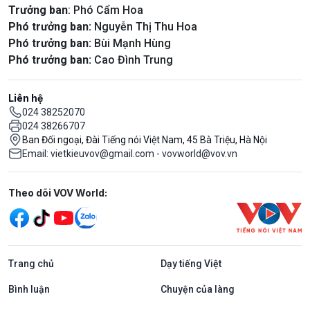
Trưởng ban
: Phó Cẩm Hoa
Phó trưởng ban:
Nguyễn Thị Thu Hoa
Phó trưởng ban:
Bùi Mạnh Hùng
Phó trưởng ban:
Cao Đình Trung
Liên hệ
024 38252070
024 38266707
Ban Đối ngoại, Đài Tiếng nói Việt Nam, 45 Bà Triệu, Hà Nội
Email: vietkieuvov@gmail.com - vovworld@vov.vn
Mạng xã hội
Theo dõi VOV World:
Trang chủ
Dạy tiếng Việt
Bình luận
Chuyện của làng