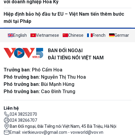
với doanh nghiệp Hoa Kỳ
Hiệp định bảo hộ đầu tư EU – Việt Nam tiến thêm bước
mới tại Pháp
English
Vietnamese
Chinese
French
German
BAN ĐỐI NGOẠI
ĐÀI TIẾNG NÓI VIỆT NAM
Trưởng ban
: Phó Cẩm Hoa
Phó trưởng ban:
Nguyễn Thị Thu Hoa
Phó trưởng ban:
Bùi Mạnh Hùng
Phó trưởng ban:
Cao Đình Trung
Liên hệ
024 38252070
024 38266707
Ban Đối ngoại, Đài Tiếng nói Việt Nam, 45 Bà Triệu, Hà Nội
Email: vietkieuvov@gmail.com - vovworld@vov.vn