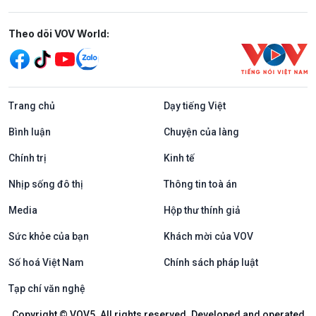
Mạng xã hội
Theo dõi VOV World:
Trang chủ
Dạy tiếng Việt
Bình luận
Chuyện của làng
Chính trị
Kinh tế
Nhịp sống đô thị
Thông tin toà án
Media
Hộp thư thính giả
Sức khỏe của bạn
Khách mời của VOV
Số hoá Việt Nam
Chính sách pháp luật
Tạp chí văn nghệ
Copyright © VOV5. All rights reserved. Developed and operated