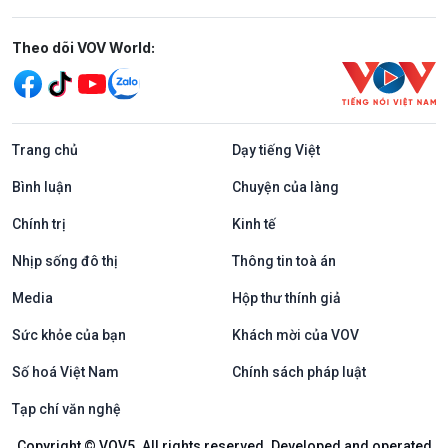
Mạng xã hội
Theo dõi VOV World:
Trang chủ
Dạy tiếng Việt
Bình luận
Chuyện của làng
Chính trị
Kinh tế
Nhịp sống đô thị
Thông tin toà án
Media
Hộp thư thính giả
Sức khỏe của bạn
Khách mời của VOV
Số hoá Việt Nam
Chính sách pháp luật
Tạp chí văn nghệ
Copyright © VOV5. All rights reserved. Developed and operated