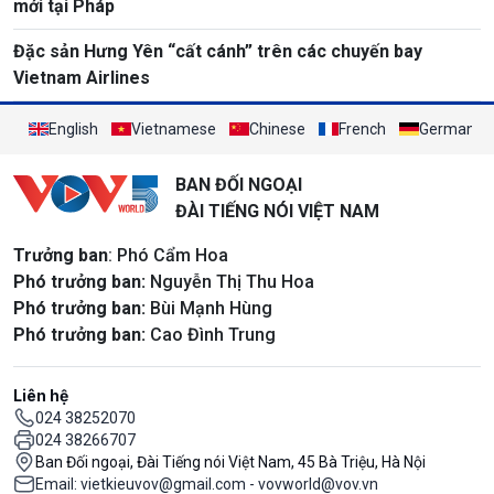
mới tại Pháp
Đặc sản Hưng Yên “cất cánh” trên các chuyến bay
Vietnam Airlines
English
Vietnamese
Chinese
French
German
BAN ĐỐI NGOẠI
ĐÀI TIẾNG NÓI VIỆT NAM
Trưởng ban
: Phó Cẩm Hoa
Phó trưởng ban:
Nguyễn Thị Thu Hoa
Phó trưởng ban:
Bùi Mạnh Hùng
Phó trưởng ban:
Cao Đình Trung
Liên hệ
024 38252070
024 38266707
Ban Đối ngoại, Đài Tiếng nói Việt Nam, 45 Bà Triệu, Hà Nội
Email: vietkieuvov@gmail.com - vovworld@vov.vn