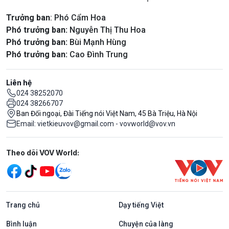
Trưởng ban
: Phó Cẩm Hoa
Phó trưởng ban:
Nguyễn Thị Thu Hoa
Phó trưởng ban:
Bùi Mạnh Hùng
Phó trưởng ban:
Cao Đình Trung
Liên hệ
024 38252070
024 38266707
Ban Đối ngoại, Đài Tiếng nói Việt Nam, 45 Bà Triệu, Hà Nội
Email: vietkieuvov@gmail.com - vovworld@vov.vn
Mạng xã hội
Theo dõi VOV World:
Trang chủ
Dạy tiếng Việt
Bình luận
Chuyện của làng