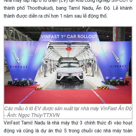
Nhà máy lắp ráp ô tô điện (EV) tại Khu công nghiệp SIPCOT ở
thành phố Thoothukudi, bang Tamil Nadu, Ấn Độ. Lễ khánh
thành được diễn ra chỉ hơn 1 năm sau lễ động thổ.
Các mẫu ô tô EV được sản xuất tại nhà máy VinFast Ấn Độ
- Ảnh: Ngọc Thúy/TTXVN
VinFast Tamil Nadu là nhà máy thứ 3 chính thức đi vào hoạt
động và cũng là dự án thứ 5 trong chuỗi các nhà máy toàn