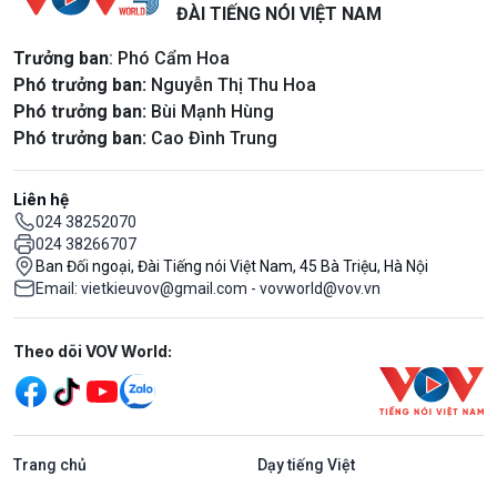
ĐÀI TIẾNG NÓI VIỆT NAM
Trưởng ban
: Phó Cẩm Hoa
Phó trưởng ban:
Nguyễn Thị Thu Hoa
Phó trưởng ban:
Bùi Mạnh Hùng
Phó trưởng ban:
Cao Đình Trung
Liên hệ
024 38252070
024 38266707
Ban Đối ngoại, Đài Tiếng nói Việt Nam, 45 Bà Triệu, Hà Nội
Email: vietkieuvov@gmail.com - vovworld@vov.vn
Mạng xã hội
Theo dõi VOV World:
Trang chủ
Dạy tiếng Việt