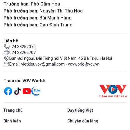
Trưởng ban
: Phó Cẩm Hoa
Phó trưởng ban:
Nguyễn Thị Thu Hoa
Phó trưởng ban:
Bùi Mạnh Hùng
Phó trưởng ban:
Cao Đình Trung
Liên hệ
024 38252070
024 38266707
Ban Đối ngoại, Đài Tiếng nói Việt Nam, 45 Bà Triệu, Hà Nội
Email: vietkieuvov@gmail.com - vovworld@vov.vn
Mạng xã hội
Theo dõi VOV World:
Trang chủ
Dạy tiếng Việt
Bình luận
Chuyện của làng