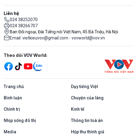
Liên hệ
024 38252070
024 38266707
Ban Đối ngoại, Đài Tiếng nói Việt Nam, 45 Bà Triệu, Hà Nội
Email: vietkieuvov@gmail.com - vovworld@vov.vn
Mạng xã hội
Theo dõi VOV World:
Trang chủ
Dạy tiếng Việt
Bình luận
Chuyện của làng
Chính trị
Kinh tế
Nhịp sống đô thị
Thông tin toà án
Media
Hộp thư thính giả