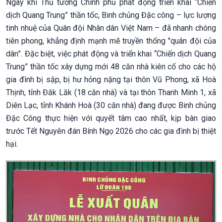
Ngay khi Thủ tướng Chính phủ phát động triển khai “Chiến
dịch Quang Trung” thần tốc, Binh chủng Đặc công – lực lượng
tinh nhuệ của Quân đội Nhân dân Việt Nam – đã nhanh chóng
tiên phong, khẳng định mạnh mẽ truyền thống "quân đội của
dân”. Đặc biệt, việc phát động và triển khai “Chiến dịch Quang
Trung” thần tốc xây dựng mới 48 căn nhà kiên cố cho các hộ
gia đình bị sập, bị hư hỏng nặng tại thôn Vũ Phong, xã Hoà
Thịnh, tỉnh Đăk Lăk (18 căn nhà) và tại thôn Thanh Minh 1, xã
Diên Lạc, tỉnh Khánh Hoà (30 căn nhà) đang được Binh chủng
Đặc Công thực hiện với quyết tâm cao nhất, kịp bàn giao
trước Tết Nguyên đán Bính Ngọ 2026 cho các gia đình bị thiệt
hại.