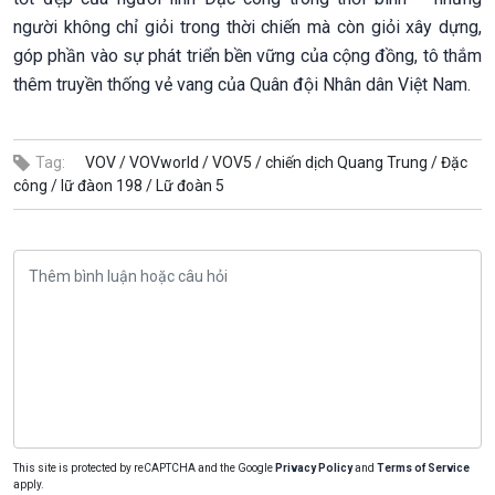
người không chỉ giỏi trong thời chiến mà còn giỏi xây dựng,
góp phần vào sự phát triển bền vững của cộng đồng, tô thắm
thêm truyền thống vẻ vang của Quân đội Nhân dân Việt Nam.
Tag:
VOV /
VOVworld /
VOV5 /
chiến dịch Quang Trung /
Đặc
công /
lữ đàon 198 /
Lữ đoàn 5
This site is protected by reCAPTCHA and the Google
Privacy Policy
and
Terms of Service
apply.