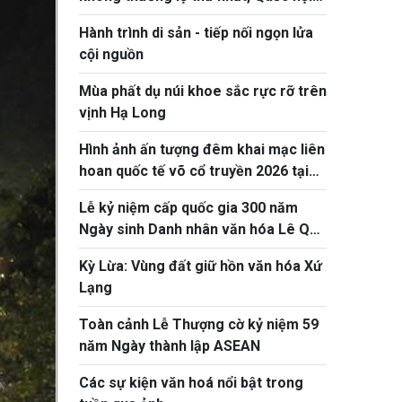
khóa XVI
Hành trình di sản - tiếp nối ngọn lửa
cội nguồn
Mùa phất dụ núi khoe sắc rực rỡ trên
vịnh Hạ Long
Hình ảnh ấn tượng đêm khai mạc liên
hoan quốc tế võ cổ truyền 2026 tại
Gia Lai
Lễ kỷ niệm cấp quốc gia 300 năm
Ngày sinh Danh nhân văn hóa Lê Quý
Đôn
Kỳ Lừa: Vùng đất giữ hồn văn hóa Xứ
Lạng
Toàn cảnh Lễ Thượng cờ kỷ niệm 59
năm Ngày thành lập ASEAN
Các sự kiện văn hoá nổi bật trong