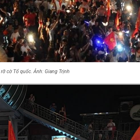
 rỡ cờ Tổ quốc. Ảnh: Giang Trịnh