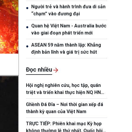
được thụ hưởng"
Người trẻ và hành trình đưa di sản
●
“chạm” vào đương đại
Quan hệ Việt Nam - Australia bước
●
vào giai đoạn phát triển mới
ASEAN 59 năm thành lập: Khẳng
●
định bản lĩnh và giá trị sức hút
Đọc nhiều
Hội nghị nghiên cứu, học tập, quán
triệt và triển khai thực hiện NQ HN
lần 3 BCH TW Đảng khóa XIV
Ghềnh Đá Đĩa – Nơi thời gian xếp đá
thành kỳ quan của Việt Nam
TRỰC TIẾP: Phiên khai mạc Kỳ họp
không thường lệ thứ nhất, Quốc hội