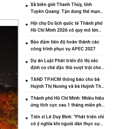
Xã biên giới Thanh Thủy, tỉnh
●
Tuyên Quang: Tận dung thế mạnh
tự nhiên để nâng cao đời sống
Hội chợ Du lịch quốc tế Thành phố
●
nhân dân
Hồ Chí Minh 2026 có quy mô lớn
nhất từ trước đến nay
Bảo đảm tiến độ hoàn thành các
●
công trình phục vụ APEC 2027
Dự án Luật Phát triển đô thị xác
●
định cơ chế đặc thù vượt trội cho
Thành phố Hồ Chí Minh
TAND TP.HCM thông báo cho bà
●
Huỳnh Thị Nương và bà Huỳnh Thị
Lý
Thành phố Hồ Chí Minh: Nhiều hiệu
●
ứng tích cực sau 1 tháng miễn phí
xe buýt
Tiến sĩ Lê Duy Bình: "Phát triển chỉ
●
có ý nghĩa khi người dân thực sự