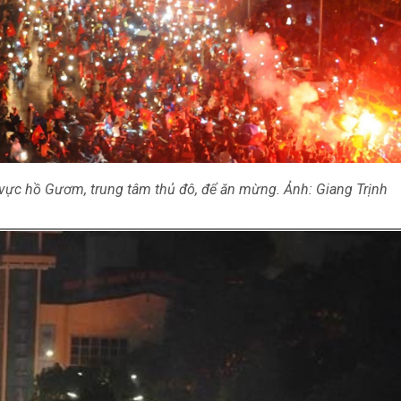
 vực hồ Gươm, trung tâm thủ đô, để ăn mừng. Ảnh: Giang Trịnh