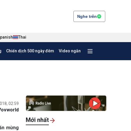
Nghe trên
panish
Thai
g
Chiến dịch 500 ngày đêm
Video ngắn
018, 02:59
Vovworld
Mới nhất
g ăn mừng