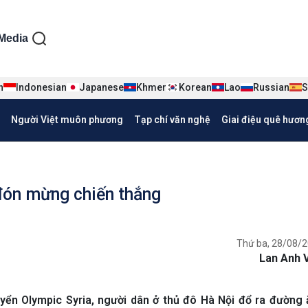
ện tiếng Việt
Media
n
Indonesian
Japanese
Khmer
Korean
Lao
Russian
S
Người Việt muôn phương
Tạp chí văn nghệ
Giai điệu quê hươn
đón mừng chiến thắng
Thứ ba, 28/08/2
Lan Anh 
uyển Olympic Syria, người dân ở thủ đô Hà Nội đổ ra đườn