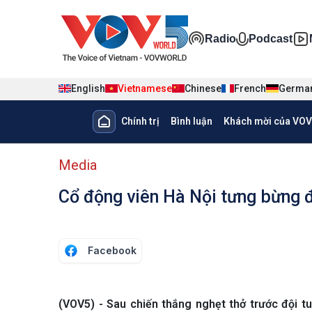
Nhảy đến nội dung
Đa phương ti
Radio
Podcast
English
Vietnamese
Chinese
French
Germa
Main navigation
Chính trị
Bình luận
Khách mời của VOV
menu phụ tiếng Việt
Media
Cổ động viên Hà Nội tưng bừng 
Facebook
(VOV5) - Sau chiến thắng nghẹt thở trước đội t