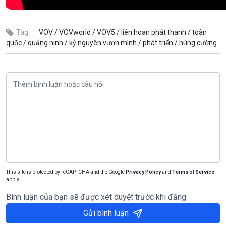
Tag:
VOV /
VOVworld /
VOV5 /
liên hoan phát thanh /
toàn
quốc /
quảng ninh /
kỷ nguyên vươn mình /
phát triển /
hùng cường
This site is protected by reCAPTCHA and the Google
Privacy Policy
and
Terms of Service
apply.
Bình luận của bạn sẽ được xét duyệt trước khi đăng
Gửi bình luận