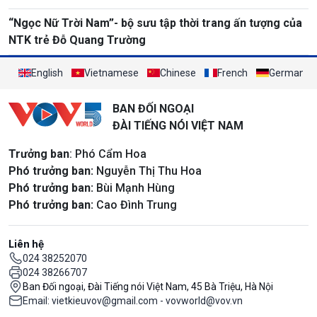
“Ngọc Nữ Trời Nam”- bộ sưu tập thời trang ấn tượng của
NTK trẻ Đỗ Quang Trường
English
Vietnamese
Chinese
French
German
BAN ĐỐI NGOẠI
ĐÀI TIẾNG NÓI VIỆT NAM
Trưởng ban
: Phó Cẩm Hoa
Phó trưởng ban:
Nguyễn Thị Thu Hoa
Phó trưởng ban:
Bùi Mạnh Hùng
Phó trưởng ban:
Cao Đình Trung
Liên hệ
024 38252070
024 38266707
Ban Đối ngoại, Đài Tiếng nói Việt Nam, 45 Bà Triệu, Hà Nội
Email: vietkieuvov@gmail.com - vovworld@vov.vn