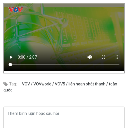
Tag:
VOV /
VOVworld /
VOV5 /
liên hoan phát thanh /
toàn
quốc