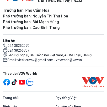
ĐÀI TIẾNG NÓI VIỆT NAM
Trưởng ban
: Phó Cẩm Hoa
Phó trưởng ban:
Nguyễn Thị Thu Hoa
Phó trưởng ban:
Bùi Mạnh Hùng
Phó trưởng ban:
Cao Đình Trung
Liên hệ
024 38252070
024 38266707
Ban Đối ngoại, Đài Tiếng nói Việt Nam, 45 Bà Triệu, Hà Nội
Email: vietkieuvov@gmail.com - vovworld@vov.vn
Mạng xã hội
Theo dõi VOV World:
Trang chủ
Dạy tiếng Việt
Bình luận
Chuyện của làng