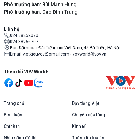
Phó trưởng ban:
Bùi Mạnh Hùng
Phó trưởng ban:
Cao Đình Trung
Liên hệ
024 38252070
024 38266707
Ban Đối ngoại, Đài Tiếng nói Việt Nam, 45 Bà Triệu, Hà Nội
Email: vietkieuvov@gmail.com - vovworld@vov.vn
Mạng xã hội
Theo dõi VOV World:
Trang chủ
Dạy tiếng Việt
Bình luận
Chuyện của làng
Chính trị
Kinh tế
Nhịp sống đô thị
Thông tin toà án